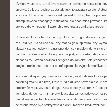
różnica w nacięciu, źle dobrany blank, niedokładna kopia albo n
sprawić, że klucz będzie działał źle lub nie zadziała wcale. Dlate
liczy się dokładność. Klient oczekuje efektu, który będzie po prost
skomplikowane szczegóły techniczne, ale chce mieć pewność, że
otworzy drzwi, uruchomi auto lub skorzysta z zamka bez problem
Dorabianie kluczy to także usługa, która wymaga odpowiedniego d
wie, jaki typ klucza posiada, czy można go skopiować, czy wyma
kluczyk samochodowy ma transponder, czy problem dotyczy grotu, 
zamka czy elektroniki. Dlatego ważne jest, aby oferta była prze
nienachalny. Strona powinna zachęcać do kontaktu, ale jednocze
drugiej stronie jest ktoś, kto potrafi spokojnie wyjaśnić możliwe r
W opisie takiej witryny można zaznaczyć, że dorabianie kluczy je
zapobiegliwych i dla tych, które muszą działać natychmiast. Pie
problemów w przyszłości, druga szuka pomocy tu i teraz. Jedni 
kompletu do domu, inni naprawy kluczyka samochodowego, jeszc
zakodowania pilota lub sprawdzenia uszkodzonego elementu. Szer
że strona może być praktyczna dla wielu różnych użytkowników.