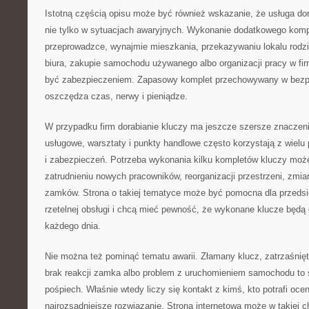
Istotną częścią opisu może być również wskazanie, że usługa dor
nie tylko w sytuacjach awaryjnych. Wykonanie dodatkowego komp
przeprowadzce, wynajmie mieszkania, przekazywaniu lokalu rodz
biura, zakupie samochodu używanego albo organizacji pracy w fi
być zabezpieczeniem. Zapasowy komplet przechowywany w bezp
oszczędza czas, nerwy i pieniądze.
W przypadku firm dorabianie kluczy ma jeszcze szersze znaczeni
usługowe, warsztaty i punkty handlowe często korzystają z wielu
i zabezpieczeń. Potrzeba wykonania kilku kompletów kluczy może
zatrudnieniu nowych pracowników, reorganizacji przestrzeni, zmi
zamków. Strona o takiej tematyce może być pomocna dla przedsię
rzetelnej obsługi i chcą mieć pewność, że wykonane klucze będą
każdego dnia.
Nie można też pominąć tematu awarii. Złamany klucz, zatrzaśnięt
brak reakcji zamka albo problem z uruchomieniem samochodu to s
pośpiech. Właśnie wtedy liczy się kontakt z kimś, kto potrafi oc
najrozsądniejsze rozwiązanie. Strona internetowa może w takiej ch