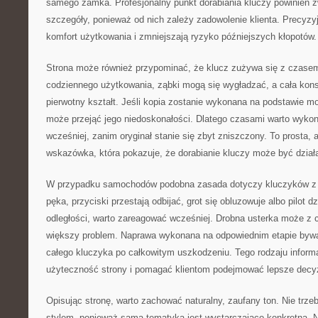
samego zamka. Profesjonalny punkt dorabiania kluczy powinien 
szczegóły, ponieważ od nich zależy zadowolenie klienta. Precyzy
komfort użytkowania i zmniejszają ryzyko późniejszych kłopotów.
Strona może również przypominać, że klucz zużywa się z czasem
codziennego użytkowania, ząbki mogą się wygładzać, a cała kons
pierwotny kształt. Jeśli kopia zostanie wykonana na podstawie 
może przejąć jego niedoskonałości. Dlatego czasami warto wyko
wcześniej, zanim oryginał stanie się zbyt zniszczony. To prosta, 
wskazówka, która pokazuje, że dorabianie kluczy może być dział
W przypadku samochodów podobna zasada dotyczy kluczyków z e
pęka, przyciski przestają odbijać, grot się obluzowuje albo pilot dz
odległości, warto zareagować wcześniej. Drobna usterka może z 
większy problem. Naprawa wykonana na odpowiednim etapie bywa
całego kluczyka po całkowitym uszkodzeniu. Tego rodzaju infor
użyteczność strony i pomagać klientom podejmować lepsze decy
Opisując stronę, warto zachować naturalny, zaufany ton. Nie tr
stylem, ponieważ sama tematyka jest wystarczająco konkretna. Na