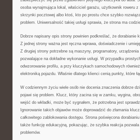
osoba wynajmująca lokal, właściciel garażu, użytkownik roweru 
skrzynki pocztowej albo ktoś, kto po prostu chce szybko rozwiąza
problem. Uniwersalność takiej usługi sprawia, że strona ma codzi
Dobrze napisany opis strony powinien podkreślać, że dorabianie kl
Z jednej strony ważna jest ręczna wprawa, doświadczenie i umiej
Z drugiej strony potrzebne są maszyny, programatory, urządzenia
pozwalające na dokładne wykonanie usługi. W przypadku prostych 
odwzorowanie profilu, a przy kluczykach samochodowych również
elektroniką pojazdu. Właśnie dlatego klienci cenią punkty, które ł
W codziennym życiu wiele osób nie docenia znaczenia dobrze dzia
pojawi się problem. Klucz, który zacina się w zamku, wygina, obr
wejść do wkładki, może być sygnałem, że potrzebna jest sprawd
Ignorowanie takich objawów może doprowadzić do złamania klucz
całkowitego zablokowania dostępu. Strona poświęcona dorabianiu
także funkcję edukacyjną, pokazując, że szybka reakcja pozwala
problemów.