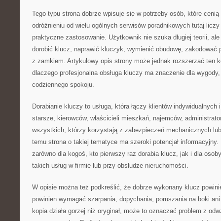
Tego typu strona dobrze wpisuje się w potrzeby osób, które cenią 
odróżnieniu od wielu ogólnych serwisów poradnikowych tutaj licz
praktyczne zastosowanie. Użytkownik nie szuka długiej teorii, ale
dorobić klucz, naprawić kluczyk, wymienić obudowę, zakodować p
z zamkiem. Artykułowy opis strony może jednak rozszerzać ten k
dlaczego profesjonalna obsługa kluczy ma znaczenie dla wygody,
codziennego spokoju.
Dorabianie kluczy to usługa, która łączy klientów indywidualnych
starsze, kierowców, właścicieli mieszkań, najemców, administrato
wszystkich, którzy korzystają z zabezpieczeń mechanicznych lub
temu strona o takiej tematyce ma szeroki potencjał informacyjny
zarówno dla kogoś, kto pierwszy raz dorabia klucz, jak i dla osoby
takich usług w firmie lub przy obsłudze nieruchomości.
W opisie można też podkreślić, że dobrze wykonany klucz powini
powinien wymagać szarpania, dopychania, poruszania na boki ani 
kopia działa gorzej niż oryginał, może to oznaczać problem z od