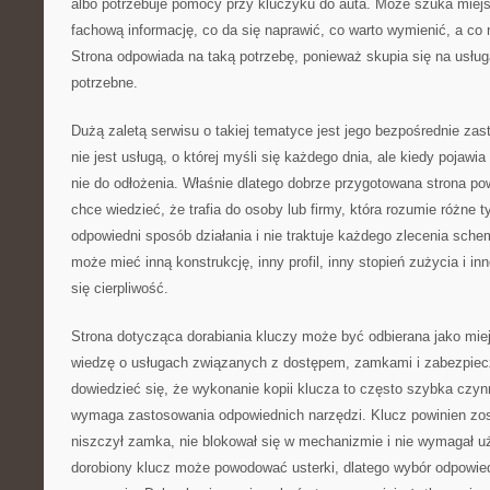
albo potrzebuje pomocy przy kluczyku do auta. Może szuka miej
fachową informację, co da się naprawić, co warto wymienić, a c
Strona odpowiada na taką potrzebę, ponieważ skupia się na usługa
potrzebne.
Dużą zaletą serwisu o takiej tematyce jest jego bezpośrednie zas
nie jest usługą, o której myśli się każdego dnia, ale kiedy pojawia
nie do odłożenia. Właśnie dlatego dobrze przygotowana strona pow
chce wiedzieć, że trafia do osoby lub firmy, która rozumie różne t
odpowiedni sposób działania i nie traktuje każdego zlecenia sch
może mieć inną konstrukcję, inny profil, inny stopień zużycia i in
się cierpliwość.
Strona dotycząca dorabiania kluczy może być odbierana jako miej
wiedzę o usługach związanych z dostępem, zamkami i zabezpie
dowiedzieć się, że wykonanie kopii klucza to często szybka czyn
wymaga zastosowania odpowiednich narzędzi. Klucz powinien zos
niszczył zamka, nie blokował się w mechanizmie i nie wymagał uż
dorobiony klucz może powodować usterki, dlatego wybór odpowi