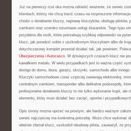
Już na pierwszy rzut oka można odnieść wrażenie, że serwis zos
klientach, którzy nie chcą tracić czasu na rozproszone informacje
chodzi o dorabianie kluczy, naprawę kluczyków, obsługę pilotów
zamkami oraz szeroko rozumiane usługi ślusarskie. Tego typu str
przydatna dla osób, które potrzebują szybkiej odpowiedzi na pyt
klucz, jak poradzić sobie z uszkodzonym kluczykiem albo do kogo
dotychczasowy komplet przestał działać tak, jak powinien. Polec
Ubezpieczenia i Autocasco
. W dzisiejszych czasach klucz nie jes
kawałkiem metalu. W wielu przypadkach jest to ważna część sys
dostęp do domu, biura, garażu, skrzynki, samochodu albo innego
Kluczyki samochodowe coraz częściej zawierają elektronikę, immob
centralnym zamkiem, transponder albo delikatne podzespoły, któ
profesjonalne dorabianie kluczy to nie tylko wykonanie kopii, ale 
elementu, który musi działać bez zacięć, oporów i przypadkowych
Opis strony można oprzeć na prostym, ale bardzo ważnym założeniu
serwis najczęściej ma konkretną potrzebę. Może chce wykonać 
właśnie złamał klucz, uszkodził obudowę pilota, zauważył, że przy