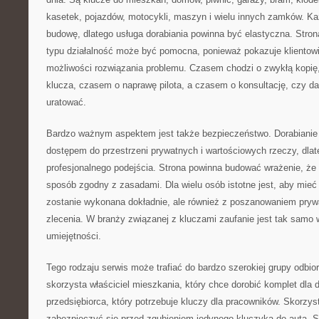
kasetek, pojazdów, motocykli, maszyn i wielu innych zamków. K
budowę, dlatego usługa dorabiania powinna być elastyczna. Stron
typu działalność może być pomocna, ponieważ pokazuje klientowi, 
możliwości rozwiązania problemu. Czasem chodzi o zwykłą kopię
klucza, czasem o naprawę pilota, a czasem o konsultację, czy d
uratować.
Bardzo ważnym aspektem jest także bezpieczeństwo. Dorabianie 
dostępem do przestrzeni prywatnych i wartościowych rzeczy, dlat
profesjonalnego podejścia. Strona powinna budować wrażenie, ż
sposób zgodny z zasadami. Dla wielu osób istotne jest, aby mieć
zostanie wykonana dokładnie, ale również z poszanowaniem pryw
zlecenia. W branży związanej z kluczami zaufanie jest tak samo 
umiejętności.
Tego rodzaju serwis może trafiać do bardzo szerokiej grupy odbior
skorzysta właściciel mieszkania, który chce dorobić komplet dla
przedsiębiorca, który potrzebuje kluczy dla pracowników. Skorzys
zabezpieczyć się przed zgubieniem jedynego kluczyka do auta. Sk