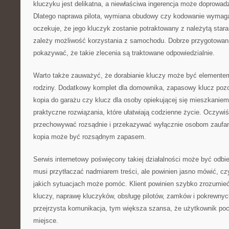
kluczyku jest delikatna, a niewłaściwa ingerencja może doprowad
Dlatego naprawa pilota, wymiana obudowy czy kodowanie wymagaj
oczekuje, że jego kluczyk zostanie potraktowany z należytą star
zależy możliwość korzystania z samochodu. Dobrze przygotowan
pokazywać, że takie zlecenia są traktowane odpowiedzialnie.
Warto także zauważyć, że dorabianie kluczy może być elemente
rodziny. Dodatkowy komplet dla domownika, zapasowy klucz pozo
kopia do garażu czy klucz dla osoby opiekującej się mieszkanie
praktyczne rozwiązania, które ułatwiają codzienne życie. Oczywiś
przechowywać rozsądnie i przekazywać wyłącznie osobom zaufa
kopia może być rozsądnym zapasem.
Serwis internetowy poświęcony takiej działalności może być odbi
musi przytłaczać nadmiarem treści, ale powinien jasno mówić, cz
jakich sytuacjach może pomóc. Klient powinien szybko zrozumieć
kluczy, naprawę kluczyków, obsługę pilotów, zamków i pokrewnyc
przejrzysta komunikacja, tym większa szansa, że użytkownik poczu
miejsce.