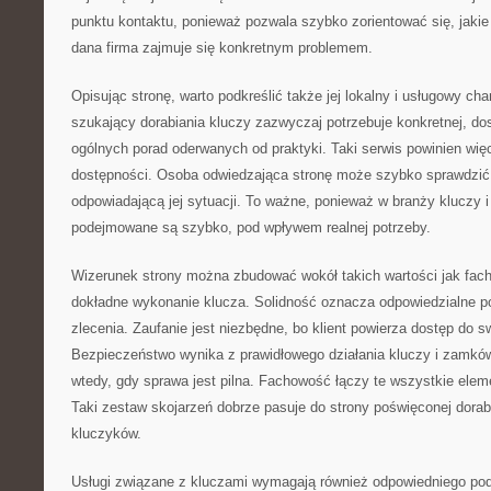
punktu kontaktu, ponieważ pozwala szybko zorientować się, jakie 
dana firma zajmuje się konkretnym problemem.
Opisując stronę, warto podkreślić także jej lokalny i usługowy ch
szukający dorabiania kluczy zazwyczaj potrzebuje konkretnej, do
ogólnych porad oderwanych od praktyki. Taki serwis powinien wi
dostępności. Osoba odwiedzająca stronę może szybko sprawdzić,
odpowiadającą jej sytuacji. To ważne, ponieważ w branży kluczy
podejmowane są szybko, pod wpływem realnej potrzeby.
Wizerunek strony można zbudować wokół takich wartości jak fac
dokładne wykonanie klucza. Solidność oznacza odpowiedzialne p
zlecenia. Zaufanie jest niezbędne, bo klient powierza dostęp do s
Bezpieczeństwo wynika z prawidłowego działania kluczy i zamk
wtedy, gdy sprawa jest pilna. Fachowość łączy te wszystkie elem
Taki zestaw skojarzeń dobrze pasuje do strony poświęconej dorabi
kluczyków.
Usługi związane z kluczami wymagają również odpowiedniego pode