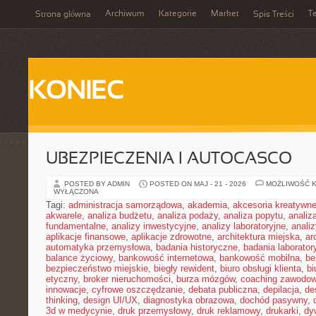
Archiwum
Kategorie
Market
T
Strona główna
Spis Treści
KONIEC
UBEZPIECZENIA I AUTOCASCO
POSTED BY ADMIN
POSTED ON MAJ - 21 - 2026
MOŻLIWOŚĆ 
WYŁĄCZONA
Tagi:
administracja samorządowa
,
akademia
,
akcesoria kreatywn
akwarele
,
analiza budżetu
,
analiza podaży
,
analiza popytu
,
anali
fundamentalne
,
analizy inwestycyjne
,
analizy laboratoryjne
,
anali
aplikacje finansowe
,
aplikacje zdrowotne
,
architektura miejska
,
ar
automatyka przemysłowa
,
badania historyczne
,
badania laborator
balance życiowy
,
bankowość internetowa
,
bankowość mobilna
,
be
bezpieczeństwo miejskie
,
biegły rewident
,
biuro obsługi klienta
,
bi
etyczny
,
broker nieruchomości
,
burza mózgów
,
coaching zawodo
innowacje
,
cyfrowe oszczędzanie
,
debata publiczna
,
depilacja
,
de
thinking
,
design UI/UX
,
diagnostyka obrazowa
,
dochód pasywny
,
3d w medycynie
,
druk przemysłowy
,
druk reklamowy
,
drukarki
,
dy