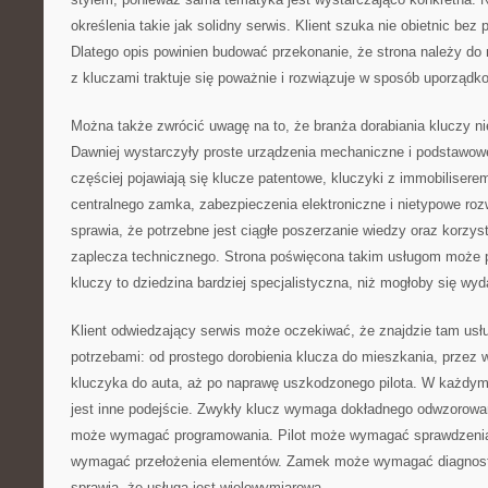
określenia takie jak solidny serwis. Klient szuka nie obietnic bez 
Dlatego opis powinien budować przekonanie, że strona należy do
z kluczami traktuje się poważnie i rozwiązuje w sposób uporządk
Można także zwrócić uwagę na to, że branża dorabiania kluczy nie
Dawniej wystarczyły proste urządzenia mechaniczne i podstawowe
częściej pojawiają się klucze patentowe, kluczyki z immobiliserem
centralnego zamka, zabezpieczenia elektroniczne i nietypowe roz
sprawia, że potrzebne jest ciągłe poszerzanie wiedzy oraz korzys
zaplecza technicznego. Strona poświęcona takim usługom może 
kluczy to dziedzina bardziej specjalistyczna, niż mogłoby się wy
Klient odwiedzający serwis może oczekiwać, że znajdzie tam usł
potrzebami: od prostego dorobienia klucza do mieszkania, prze
kluczyka do auta, aż po naprawę uszkodzonego pilota. W każdy
jest inne podejście. Zwykły klucz wymaga dokładnego odwzorow
może wymagać programowania. Pilot może wymagać sprawdzenia
wymagać przełożenia elementów. Zamek może wymagać diagnost
sprawia, że usługa jest wielowymiarowa.