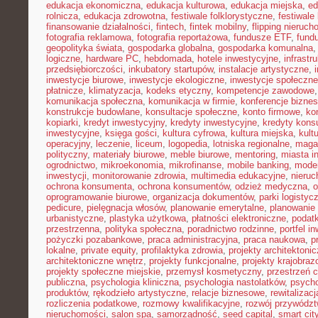
edukacja ekonomiczna
,
edukacja kulturowa
,
edukacja miejska
,
ed
rolnicza
,
edukacja zdrowotna
,
festiwale folklorystyczne
,
festiwale
finansowanie działalności
,
fintech
,
fintek mobilny
,
flipping nieruc
fotografia reklamowa
,
fotografia reportażowa
,
fundusze ETF
,
fund
geopolityka świata
,
gospodarka globalna
,
gospodarka komunalna
logiczne
,
hardware PC
,
hebdomada
,
hotele inwestycyjne
,
infrastr
przedsiębiorczości
,
inkubatory startupów
,
instalacje artystyczne
,
inwestycje biurowe
,
inwestycje ekologiczne
,
inwestycje społeczne
płatnicze
,
klimatyzacja
,
kodeks etyczny
,
kompetencje zawodowe
komunikacja społeczna
,
komunikacja w firmie
,
konferencje bizne
konstrukcje budowlane
,
konsultacje społeczne
,
konto firmowe
,
ko
kopiarki
,
kredyt inwestycyjny
,
kredyty inwestycyjne
,
kredyty kon
inwestycyjne
,
księga gości
,
kultura cyfrowa
,
kultura miejska
,
kult
operacyjny
,
leczenie
,
liceum
,
logopedia
,
lotniska regionalne
,
maga
polityczny
,
materiały biurowe
,
meble biurowe
,
mentoring
,
miasta in
ogrodnictwo
,
mikroekonomia
,
mikrofinanse
,
mobile banking
,
mode
inwestycji
,
monitorowanie zdrowia
,
multimedia edukacyjne
,
nieruc
ochrona konsumenta
,
ochrona konsumentów
,
odzież medyczna
,
o
oprogramowanie biurowe
,
organizacja dokumentów
,
parki logistyc
pedicure
,
pielęgnacja włosów
,
planowanie emerytalne
,
planowanie 
urbanistyczne
,
plastyka użytkowa
,
płatności elektroniczne
,
podatk
przestrzenna
,
polityka społeczna
,
poradnictwo rodzinne
,
portfel i
pożyczki pozabankowe
,
praca administracyjna
,
praca naukowa
,
p
lokalne
,
private equity
,
profilaktyka zdrowia
,
projekty architektoni
architektoniczne wnętrz
,
projekty funkcjonalne
,
projekty krajobra
projekty społeczne miejskie
,
przemysł kosmetyczny
,
przestrzeń 
publiczna
,
psychologia kliniczna
,
psychologia nastolatków
,
psycho
produktów
,
rękodzieło artystyczne
,
relacje biznesowe
,
rewitalizacj
rozliczenia podatkowe
,
rozmowy kwalifikacyjne
,
rozwój przywódz
nieruchomości
,
salon spa
,
samorządność
,
seed capital
,
smart cit