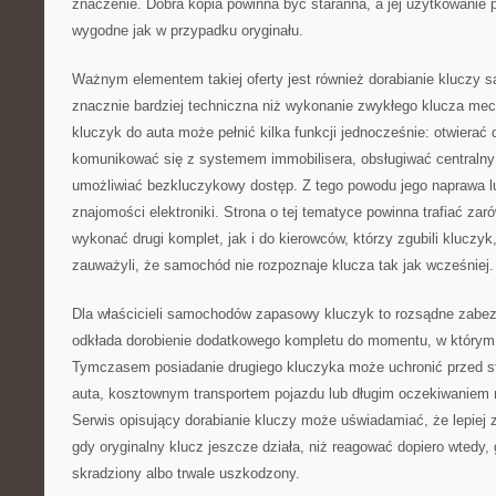
znaczenie. Dobra kopia powinna być staranna, a jej użytkowanie
wygodne jak w przypadku oryginału.
Ważnym elementem takiej oferty jest również dorabianie kluczy
znacznie bardziej techniczna niż wykonanie zwykłego klucza m
kluczyk do auta może pełnić kilka funkcji jednocześnie: otwierać 
komunikować się z systemem immobilisera, obsługiwać centraln
umożliwiać bezkluczykowy dostęp. Z tego powodu jego naprawa 
znajomości elektroniki. Strona o tej tematyce powinna trafiać zar
wykonać drugi komplet, jak i do kierowców, którzy zgubili kluczyk, 
zauważyli, że samochód nie rozpoznaje klucza tak jak wcześniej.
Dla właścicieli samochodów zapasowy kluczyk to rozsądne zabez
odkłada dorobienie dodatkowego kompletu do momentu, w którym 
Tymczasem posiadanie drugiego kluczyka może uchronić przed s
auta, kosztownym transportem pojazdu lub długim oczekiwaniem n
Serwis opisujący dorabianie kluczy może uświadamiać, że lepiej
gdy oryginalny klucz jeszcze działa, niż reagować dopiero wtedy,
skradziony albo trwale uszkodzony.