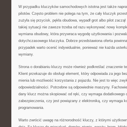
W przypadku kluczyków samochodowych istotna jest także napra
pilotów. Często problem nie polega na tym, że cały kluczyk przest
zużyła się przycisk, pękła obudowa, wypadł grot albo pilot zaczą
takiej sytuacji nie zawsze trzeba od razu wykonywać nowy kompl
wymiana obudowy, która przywraca wygodę użytkowania i pozwala
dotychczasowego kluczyka. Dobrze przedstawiona oferta powinn
przypadek warto ocenić indywidualnie, ponieważ nie każda uster
wymiany.
Strona o dorabianiu kluczy może również podkreślać znaczenie t
Klient przekazuje do obsługi element, który odpowiada za jego b
mienia lub możliwość korzystania z pojazdu. Nie jest to więc zw
odpowiedzialności. Potrzebne są odpowiednie maszyny. Fachowie
dany klucz można skopiować od ręki, czy wymaga dodatkowego 
zabezpieczenia, czy jest powiązany z elektroniką, czy wymaga k
programowania.
Warto zwrócić uwagę na różnorodność kluczy, z którymi użytkown
dnia. Są klucze do mieszkań, domów, piwnic, garaży, bram, kłóde