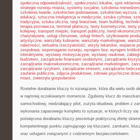
społeczna odpowiedzialność
,
społeczności lokalne
,
spot reklamo
strategie rozwoju miasta
,
systemy socjalne
,
szkolenia menedżers
szkolenia twarde
,
szkolnictwo podstawowe
,
szkolnictwo wyższe
,
edukacji
,
sztuczna inteligencja w medycynie
,
sztuka cyfrowa
,
szt
tradycyjna
,
sztuka uliczna
,
targi branżowe
,
team building
,
technik
terapia poznawcza
,
terminal płatniczy
,
testy kosmetyczne
,
testy 
kolejowy
,
transport miejski
,
transport publiczny
,
trend ekonomiczn
charytatywne
,
usługi chmurowe
,
usługi fintech
,
użytkowanie prod
artystyczne
,
warsztaty kulinarne
,
warsztaty marketingowe
,
warszt
należności
,
wirtualna rzeczywistość
,
wizyty lekarskie
,
wsparcie p
zespołowa
,
wspomaganie rozwoju
,
wynajem biur
,
wynajem krótko
interaktywne
,
wystawy motoryzacyjne
,
wystawy naukowe
,
zabiegi
budżetem
,
zarządzanie finansami osobistymi
,
zarządzanie kryzy
zarządzanie makroekonomiczne
,
zarządzanie marketingiem
,
zarz
zarządzanie ryzykiem
,
zarządzanie stresem
,
zarządzanie twórcze
zaufanie publiczne
,
zdjęcia produktowe
,
zdrowie psychiczne dziec
miast
,
zwierzęta gospodarskie
Rzetelne dorabianie kluczy to rozwiązanie, która dla wielu osób o
w najmniej oczekiwanym momencie. Zgubiony klucz do mieszkan
samochodowy, niedziałający pilot, zużyta obudowa, problem z za
wykonania zapasowego kompletu to sytuacje, w których liczy się
poświęcona dorabianiu kluczy prezentuje praktyczną ofertę skier
kompetentnego punktu zajmującego się kluczami, zamkami, kl
oraz usługami związanymi z codziennym bezpieczeństwem.