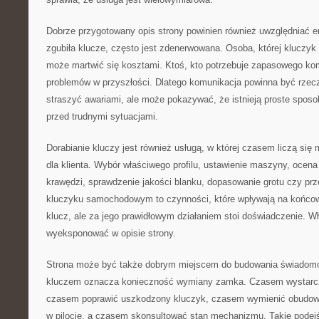
Dobrze przygotowany opis strony powinien również uwzględniać em
zgubiła klucze, często jest zdenerwowana. Osoba, której kluczyk 
może martwić się kosztami. Ktoś, kto potrzebuje zapasowego ko
problemów w przyszłości. Dlatego komunikacja powinna być rzec
straszyć awariami, ale może pokazywać, że istnieją proste sposo
przed trudnymi sytuacjami.
Dorabianie kluczy jest również usługą, w której czasem liczą się
dla klienta. Wybór właściwego profilu, ustawienie maszyny, ocena 
krawędzi, sprawdzenie jakości blanku, dopasowanie grotu czy prze
kluczyku samochodowym to czynności, które wpływają na końcowy
klucz, ale za jego prawidłowym działaniem stoi doświadczenie. Wł
wyeksponować w opisie strony.
Strona może być także dobrym miejscem do budowania świadomoś
kluczem oznacza konieczność wymiany zamka. Czasem wystarc
czasem poprawić uszkodzony kluczyk, czasem wymienić obudowę
w pilocie, a czasem skonsultować stan mechanizmu. Takie podejś