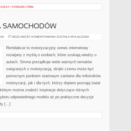
KCESY I PORAŻKI FIRM
A SAMOCHODÓW
WYPOŻYCZALNIA
026
MOŻLIWOŚĆ KOMENTOWANIA
ZOSTAŁA WYŁĄCZONA
SAMOCHODÓW
Rentdabcar to motoryzacyjny serwis internetowy
rozwijany z myślą o osobach, które szukają wiedzy o
autach. Strona porządkuje wiele ważnych tematów
związanych z motoryzacją, dzięki czemu może być
pomocnym punktem startowym zarówno dla miłośników
motoryzacji, jak i dla tych, którzy dopiero poznają świat
którym można znaleźć inspiracje dotyczące różnych
wyboru odpowiedniego modelu aż po praktyczne decyzje
ty […]