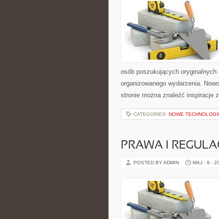
osób poszukujących oryginalnych 
organizowanego wydarzenia. Nowoś
stronie można znaleźć inspiracje 
CATEGORIES:
NOWE TECHNOLOGI
PRAWA I REGULA
POSTED BY ADMIN
MAJ - 8 - 2