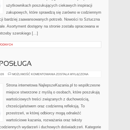
użytkownikach poszukujących ciekawych inspiracji
zakupowych, które sprawdzą się zarówno w codziennym
acji bardziej zaawansowanych potrzeb. Nowości to Sztuczna
toriale. Asortyment dostępny na stronie została opracowana w
otrzeby szerokiego […]
WODNYCH
 POSŁUGA
DUCHOWNI
026
MOŻLIWOŚĆ KOMENTOWANIA
ZOSTAŁA WYŁĄCZONA
I
ICH
POSŁUGA
Strona internetowa NajlepszeKazania.pl to współczesne
miejsce stworzone z myślą o osobach, które poszukują
wartościowych treści związanych z duchowością,
chrześcijaństwem oraz codzienną refleksją. To
przestrzeń, w której odbiorcy mogą odnaleźć
wartościowe kazania, rozważania oraz teksty
 codziennych wydarzeń i duchowych doświadczeń. Kategorie