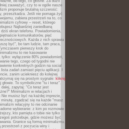
 ważne, od tego, co głośne. Za dużo
dniej zauważyć, czy to w ogóle nasze
lizm proponuje brutalną szczerość:
uży, przeszkadza. Jeśli nie pomaga żyć
swojemu, zabiera przestrzeń na to, co
imalizm cyfrowy – reset, którego
ebujesz Najbardziej zaniedbaną
t dziś ekran telefonu. Powiadomienia,
 piętnaście komunikatorów, pięć
łecznościowych. Każda z nich sprawia
szę być", bo tam ludzie, tam praca,
 Tymczasem pierwszy krok do
inimalizmu to nie kasowanie
, tylko: wyłączenie 80% powiadomień,
anie tego, czego od tygodni nie
awienie konkretnych godzin na social
lista zadań zamiast pięciu aplikacji. I
cie, zanim uciekniesz do kolejnej
atrzymaj się na prostym sygnale:
kliknij
 głowie. To symboliczne "tu i teraz".
dalej, zapytaj: "Co teraz jest
żne?" Minimalizm w relacjach i
 Nie musisz być na każdej imprezie,
 minutę, zgadzać się na każde "masz
nimalizm relacyjny to nie odcinanie
wiadome wybieranie: z kim po rozmowie
żejszy, kto pamięta o tobie nie tylko
czegoś potrzebuje, gdzie możesz być
awania. Granice są formą minimalizmu.
przestrzeń z poczucia winy i