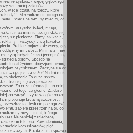
 realnie zyskasz? więcej głębokiego
epszy sen, mniej zakupów
ch, więcej czasu na rzeczy, które
na kiedyś". Minimalizm nie polega na
 mało. Polega na tym, by mieć to, co
w którym wszystko świeci, mruga,
 woła nas po imieniu, uwaga stała się
ejszą niż pieniądze. Firmy, aplikacje,
a, reklamy – wszyscy chcą kawałka
ienia. Problem pojawia się wtedy, gdy
e oddajemy im całość. Minimalizm nie
o estetyką białych ścian i jednej rośliny
o strategia obrony. Sposób na
ontroli nad życiem, decyzjami, pracą,
 spokojem psychicznym. Zaczyna się od
ania: czego jest za dużo? Nadmiar nie
m, to obciążenie Za dużo rzeczy –
ątać, trudniej się przeprowadzić,
oczywać. Za dużo informacji – trudniej
 ważne, od tego, co głośne. Za dużo
dniej zauważyć, czy to w ogóle nasze
lizm proponuje brutalną szczerość:
uży, przeszkadza. Jeśli nie pomaga żyć
swojemu, zabiera przestrzeń na to, co
imalizm cyfrowy – reset, którego
ebujesz Najbardziej zaniedbaną
t dziś ekran telefonu. Powiadomienia,
 piętnaście komunikatorów, pięć
łecznościowych. Każda z nich sprawia