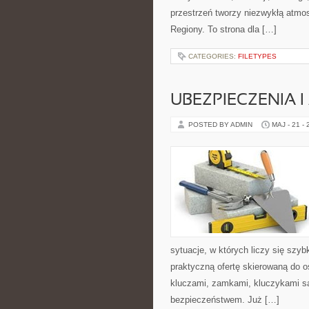
przestrzeń tworzy niezwykłą atmosf
Regiony. To strona dla […]
CATEGORIES:
FILETYPES
UBEZPIECZENIA 
POSTED BY ADMIN
MAJ - 21 -
sytuacje, w których liczy się szy
praktyczną ofertę skierowaną do 
kluczami, zamkami, kluczykami 
bezpieczeństwem. Już […]