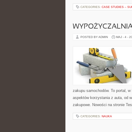
CATEGORIES:
CASE STUDIES – SU
WYPOŻYCZALNI
POSTED BY ADMIN
MAJ - 4 - 2
zakupu samochodów. To portal, w 
aspektów korzystania z auta, od 
zakupowe. Nowości na stronie Tes
CATEGORIES:
NAUKA