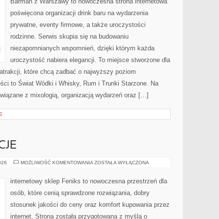
Barman z Warszawy to nowoczesna strona internetowa
poświęcona organizacji drink baru na wydarzenia
prywatne, eventy firmowe, a także uroczystości
rodzinne. Serwis skupia się na budowaniu
niezapomnianych wspomnień, dzięki którym każda
uroczystość nabiera elegancji. To miejsce stworzone dla
atrakcji, które chcą zadbać o najwyższy poziom
ci to Świat Wódki i Whisky, Rum i Trunki Starzone. Na
związane z mixologią, organizacją wydarzeń oraz […]
E
CJE
PRAWA
026
MOŻLIWOŚĆ KOMENTOWANIA
ZOSTAŁA WYŁĄCZONA
I
REGULACJE
internetowy sklep Feniks to nowoczesna przestrzeń dla
osób, które cenią sprawdzone rozwiązania, dobry
stosunek jakości do ceny oraz komfort kupowania przez
internet. Strona została przygotowana z myślą o