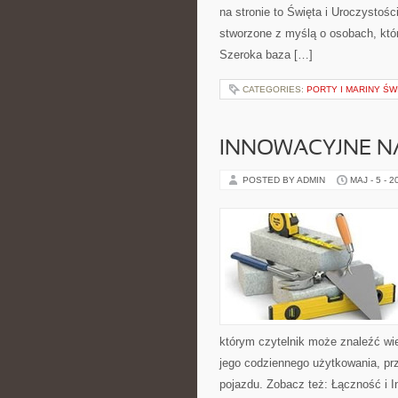
na stronie to Święta i Uroczystośc
stworzone z myślą o osobach, któr
Szeroka baza […]
CATEGORIES:
PORTY I MARINY ŚW
INNOWACYJNE NA
POSTED BY ADMIN
MAJ - 5 - 2
którym czytelnik może znaleźć wi
jego codziennego użytkowania, pr
pojazdu. Zobacz też: Łączność i I