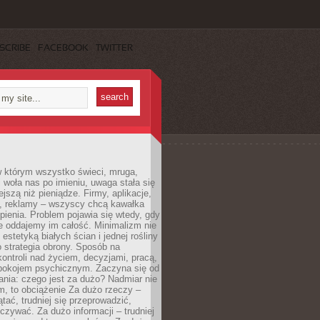
SCRIBE
FACEBOOK
TWITTER
w którym wszystko świeci, mruga,
 woła nas po imieniu, uwaga stała się
ejszą niż pieniądze. Firmy, aplikacje,
a, reklamy – wszyscy chcą kawałka
ienia. Problem pojawia się wtedy, gdy
e oddajemy im całość. Minimalizm nie
o estetyką białych ścian i jednej rośliny
o strategia obrony. Sposób na
ontroli nad życiem, decyzjami, pracą,
 spokojem psychicznym. Zaczyna się od
ania: czego jest za dużo? Nadmiar nie
m, to obciążenie Za dużo rzeczy –
ątać, trudniej się przeprowadzić,
oczywać. Za dużo informacji – trudniej