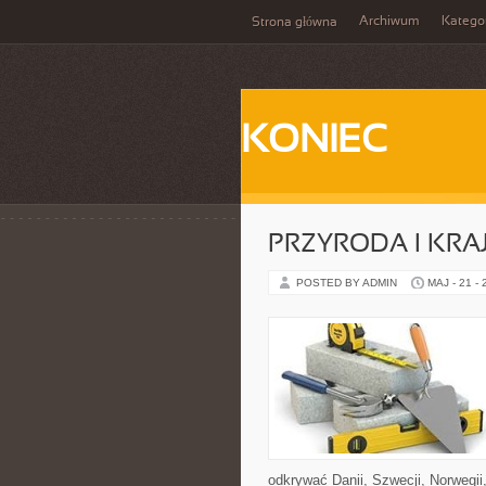
Archiwum
Katego
Strona główna
KONIEC
PRZYRODA I KRA
POSTED BY ADMIN
MAJ - 21 -
odkrywać Danii, Szwecji, Norwegii,