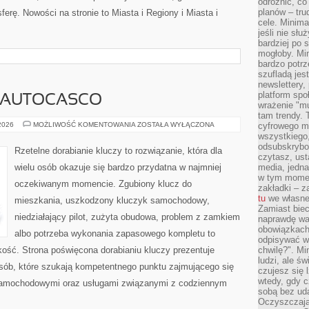
odróżnić, co
planów – tru
erę. Nowości na stronie to Miasta i Regiony i Miasta i
cele. Minima
jeśli nie sł
bardziej po 
mogłoby. Min
bardzo potrz
szufladą jes
newslettery,
platform spo
I AUTOCASCO
wrażenie "mu
tam trendy.
UBEZPIECZENIA
 2026
MOŻLIWOŚĆ KOMENTOWANIA
ZOSTAŁA WYŁĄCZONA
cyfrowego m
I
wszystkiego
AUTOCASCO
odsubskrybow
Rzetelne dorabianie kluczy to rozwiązanie, która dla
czytasz, ust
wielu osób okazuje się bardzo przydatna w najmniej
media, jedna 
w tym momen
oczekiwanym momencie. Zgubiony klucz do
zakładki – z
tu
we własnej
mieszkania, uszkodzony kluczyk samochodowy,
Zamiast biec 
niedziałający pilot, zużyta obudowa, problem z zamkiem
naprawdę wa
obowiązkach
albo potrzeba wykonania zapasowego kompletu to
odpisywać w
bkość. Strona poświęcona dorabianiu kluczy prezentuje
chwilę?". Mi
ludzi, ale ś
osób, które szukają kompetentnego punktu zajmującego się
czujesz się l
wtedy, gdy 
samochodowymi oraz usługami związanymi z codziennym
sobą bez ud
Oczyszczają 