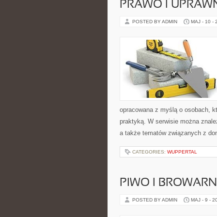
PRAWO I UPRAWN
POSTED BY ADMIN
MAJ - 10 -
opracowana z myślą o osobach, któ
praktyką. W serwisie można znaleź
a także tematów związanych z do
CATEGORIES:
WUPPERTAL
PIWO I BROWAR
POSTED BY ADMIN
MAJ - 9 - 2