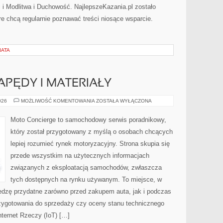
i i Modlitwa i Duchowość. NajlepszeKazania.pl zostało
e chcą regularnie poznawać treści niosące wsparcie.
IATA
PĘDY I MATERIAŁY
INNOWACYJNE
026
MOŻLIWOŚĆ KOMENTOWANIA
ZOSTAŁA WYŁĄCZONA
NAPĘDY
I
MATERIAŁY
Moto Concierge to samochodowy serwis poradnikowy,
który został przygotowany z myślą o osobach chcących
lepiej rozumieć rynek motoryzacyjny. Strona skupia się
przede wszystkim na użytecznych informacjach
związanych z eksploatacją samochodów, zwłaszcza
tych dostępnych na rynku używanym. To miejsce, w
edzę przydatne zarówno przed zakupem auta, jak i podczas
zygotowania do sprzedaży czy oceny stanu technicznego
nternet Rzeczy (IoT) […]