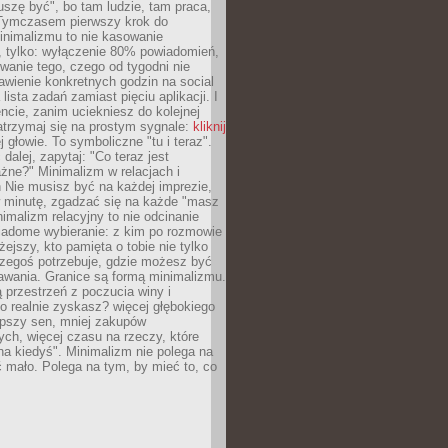
szę być", bo tam ludzie, tam praca,
 Tymczasem pierwszy krok do
inimalizmu to nie kasowanie
, tylko: wyłączenie 80% powiadomień,
anie tego, czego od tygodni nie
awienie konkretnych godzin na social
lista zadań zamiast pięciu aplikacji. I
cie, zanim uciekniesz do kolejnej
atrzymaj się na prostym sygnale:
kliknij
 głowie. To symboliczne "tu i teraz".
dalej, zapytaj: "Co teraz jest
żne?" Minimalizm w relacjach i
 Nie musisz być na każdej imprezie,
 minutę, zgadzać się na każde "masz
nimalizm relacyjny to nie odcinanie
wiadome wybieranie: z kim po rozmowie
żejszy, kto pamięta o tobie nie tylko
czegoś potrzebuje, gdzie możesz być
awania. Granice są formą minimalizmu.
przestrzeń z poczucia winy i
 realnie zyskasz? więcej głębokiego
epszy sen, mniej zakupów
ch, więcej czasu na rzeczy, które
na kiedyś". Minimalizm nie polega na
 mało. Polega na tym, by mieć to, co