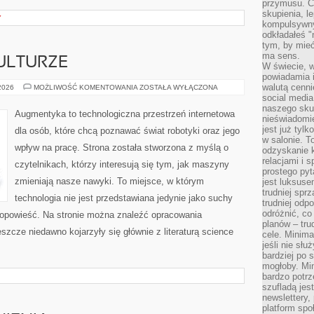
przymusu. Co
skupienia, l
Y
kompulsywny
odkładałeś "
tym, by mieć
ma sens.
ULTURZE
W świecie, 
powiadamia i
walutą cenni
CYBERPUNK
 2026
MOŻLIWOŚĆ KOMENTOWANIA
ZOSTAŁA WYŁĄCZONA
W
social medi
KULTURZE
naszego skup
Augmentyka to technologiczna przestrzeń internetowa
nieświadomi
jest już tylk
dla osób, które chcą poznawać świat robotyki oraz jego
w salonie. T
wpływ na pracę. Strona została stworzona z myślą o
odzyskanie k
relacjami i
czytelnikach, którzy interesują się tym, jak maszyny
prostego pyt
zmieniają nasze nawyki. To miejsce, w którym
jest luksuse
trudniej sprz
technologia nie jest przedstawiana jedynie jako suchy
trudniej odp
odróżnić, co
a opowieść. Na stronie można znaleźć opracowania
planów – tru
szcze niedawno kojarzyły się głównie z literaturą science
cele. Minima
jeśli nie sł
bardziej po 
mogłoby. Min
bardzo potrz
szufladą jes
newslettery,
platform spo