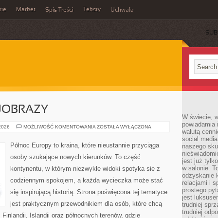
rie
Market
Teksty
Spis Treści
Uchwała
SUB
JOBRAZY
W świecie, 
powiadamia i
PRZYRODA
 2026
MOŻLIWOŚĆ KOMENTOWANIA
ZOSTAŁA WYŁĄCZONA
walutą cenni
I
KRAJOBRAZY
social medi
Północ Europy to kraina, które nieustannie przyciąga
naszego skup
nieświadomi
osoby szukające nowych kierunków. To część
jest już tylk
w salonie. T
kontynentu, w którym niezwykłe widoki spotyka się z
odzyskanie k
codziennym spokojem, a każda wycieczka może stać
relacjami i
prostego pyt
się inspirującą historią. Strona poświęcona tej tematyce
jest luksuse
jest praktycznym przewodnikiem dla osób, które chcą
trudniej sprz
trudniej odp
 Finlandii, Islandii oraz północnych terenów, gdzie