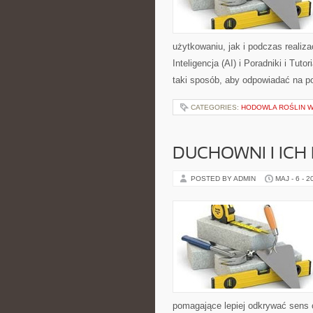
użytkowaniu, jak i podczas realiz
Inteligencja (AI) i Poradniki i Tu
taki sposób, aby odpowiadać na p
CATEGORIES:
HODOWLA ROŚLIN 
DUCHOWNI I ICH
POSTED BY ADMIN
MAJ - 6 - 2
pomagające lepiej odkrywać sens