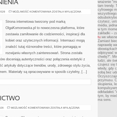
IENIA
wrażenie "mu
tam trendy.
cyfrowego m
PRAWO
 2026
MOŻLIWOŚĆ KOMENTOWANIA
ZOSTAŁA WYŁĄCZONA
wszystkiego
I
odsubskrybow
UPRAWNIENIA
czytasz, ust
Strona internetowa tworzony pod marką
media, jedna 
OlgaKomorowska.pl to nowoczesna platforma, które
w tym momen
zakładki – z
zestawia zamiłowanie do codzienności, inspiracji dla
tu
we własnej
kobiet oraz użytecznych informacji. Internauci mogą
Zamiast biec 
naprawdę wa
znaleźć tutaj różnorodne treści, które pomagają w
obowiązkach
odpisywać w
rozwijaniu własnych zainteresowań. Strona została
chwilę?". Mi
re doceniają autentyczności oraz połączenia estetyki z
ludzi, ale ś
czujesz się l
ć artykuły dotyczące trendów, urody, zdrowego stylu życia,
wtedy, gdy 
mem. Materiały są opracowywane w sposób czytelny, […]
sobą bez ud
Oczyszczają 
przymusu. Co
skupienia, l
kompulsywny
odkładałeś "
tym, by mieć
NICTWO
ma sens.
PIWO
026
MOŻLIWOŚĆ KOMENTOWANIA
ZOSTAŁA WYŁĄCZONA
I
BROWARNICTWO