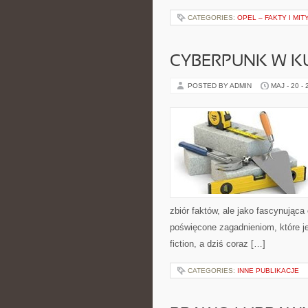
CATEGORIES:
OPEL – FAKTY I MIT
CYBERPUNK W K
POSTED BY ADMIN
MAJ - 20 -
zbiór faktów, ale jako fascynując
poświęcone zagadnieniom, które je
fiction, a dziś coraz […]
CATEGORIES:
INNE PUBLIKACJE