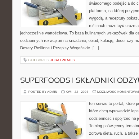
świadomego podejścia do c
platforma, na której przyje
wygodą, a receptury pokazuj
roślinach może być urozmai
jednocześnie wartościowa. To baza kulinarnych wskazówek dla os
codziennych rozwiązań na śniadanie, obiad, kolację, deser czy m
Desery Roślinne i Przepisy Wegańskie. […]
CATEGORIES:
JOGA I PILATES
SUPERFOODS I SKŁADNIKI ODŻ
POSTED BY ADMIN
KWI - 22 - 2026
MOŻLIWOŚĆ KOMENTOWA
ten serwis to portal, które
które chcą wprowadzić leps
codzienność i spojrzeć na 
To blog poświęcony temato
zdrowa dieta, ruch, a także