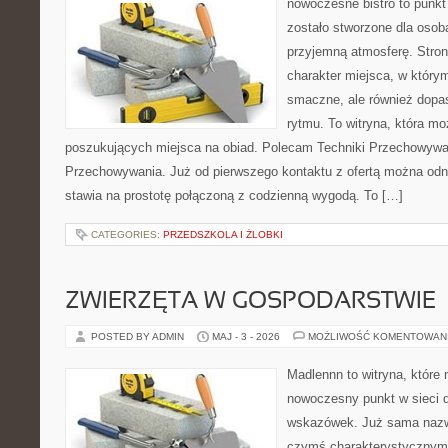
nowoczesne bistro to punkt 
zostało stworzone dla osob
przyjemną atmosferę. Stron
charakter miejsca, w którym
smaczne, ale również dop
rytmu. To witryna, która m
poszukujących miejsca na obiad. Polecam Techniki Przechowywan
Przechowywania. Już od pierwszego kontaktu z ofertą można odni
stawia na prostotę połączoną z codzienną wygodą. To […]
CATEGORIES:
PRZEDSZKOLA I ŻLOBKI
ZWIERZĘTA W GOSPODARSTWIE
POSTED BY ADMIN
MAJ - 3 - 2026
MOŻLIWOŚĆ KOMENTOWAN
Madlennn to witryna, które
nowoczesny punkt w sieci 
wskazówek. Już sama nazwa
czymś charakterystycznym,