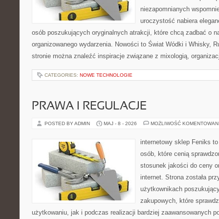
niezapomnianych wspomnień
uroczystość nabiera eleganc
osób poszukujących oryginalnych atrakcji, które chcą zadbać o 
organizowanego wydarzenia. Nowości to Świat Wódki i Whisky, Ru
stronie można znaleźć inspiracje związane z mixologią, organiza
CATEGORIES:
NOWE TECHNOLOGIE
PRAWA I REGULACJE
POSTED BY ADMIN
MAJ - 8 - 2026
MOŻLIWOŚĆ KOMENTOWAN
internetowy sklep Feniks t
osób, które cenią sprawdzo
stosunek jakości do ceny o
internet. Strona została pr
użytkownikach poszukującyc
zakupowych, które sprawdz
użytkowaniu, jak i podczas realizacji bardziej zaawansowanych p