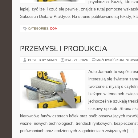
psychiczna. Każdy, kto sz
lepiej, żyć lżej i czuć się pewniej, znajdzie tutaj pomocne wskaz
Sukcesu i Dieta w Praktyce. Na stronie publikowane są teksty, kt
CATEGORIES:
DOM
PRZEMYSŁ I PRODUKCJA
POSTED BY ADMIN
KWI - 21 - 2026
MOŻLIWOŚĆ KOMENTOWA
Auto Jarmark to współczesn
interesują się światem sa
tworzone z myślą o czyteln
bieżąco w tematach związa
jednocześnie szukają treśc
ciekawy sposób. Strona sku
kierowców, fanów czterech kółek oraz osób obserwujących rozwój
ważne: nowych technologiach, trendach rynkowych, bezpieczeństwi
porównaniach oraz codziennych zagadnieniach związanych […]