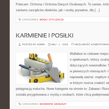
Polecam: Ochrona i Ochrona Danych Osobowych. To serwis, któ
zarówno zarządców obiektów, jak i osoby prywatne, dla […]
CATEGORIES:
MODA I STYLIZACJA
KARMIENIE I POSIŁKI
POSTED BY ADMIN
MAJ - 1 - 2026
MOŻLIWOŚĆ KOMENTOWAN
Wallaboo to ciekawe miejsc
o opiekunach, którzy szuk
dotyczących noworodków. S
w pierwszych miesiącach i l
naprawdę ważne: mądrym wy
w którym można znaleźć wi
pielęgnacją malucha. Nowe kategorie na stronie to: Zabawa i Rozwó
została przygotowana z myślą o osobach, które chcą podejmowa
CATEGORIES:
BIOGRAFIE GENIUSZY