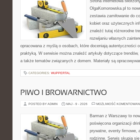
Strona internetowa tworzon
OlgaKomorowska.pl to nowo
zestawia zamiłowanie do cod
kobiet oraz użytecznych inf
znaleźć tutaj różnorodne tr
rozwijaniu własnych zainte
opracowana z myślą o osobach, które doceniają autentyczności or
praktyką. W serwisie można znaleźć artykuły dotyczące trendów, 
a także tematów związanych z domem. Materiały są opracowywan
CATEGORIES:
WUPPERTAL
PIWO I BROWARNICTWO
POSTED BY ADMIN
MAJ - 9 - 2026
MOŻLIWOŚĆ KOMENTOWAN
Barman z Warszawy to nowo
poświęcona organizacji dri
prywatne, eventy firmowe, 
rodzinne. Serwis skupia si