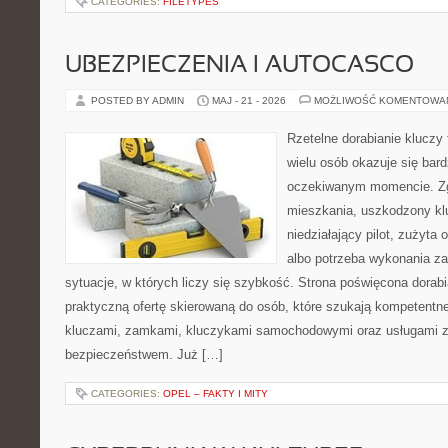
CATEGORIES:
FILETYPES
UBEZPIECZENIA I AUTOCASCO
POSTED BY ADMIN
MAJ - 21 - 2026
MOŻLIWOŚĆ KOMENTOWA
Rzetelne dorabianie kluczy 
wielu osób okazuje się bar
oczekiwanym momencie. Zg
mieszkania, uszkodzony k
niedziałający pilot, zużyt
albo potrzeba wykonania z
sytuacje, w których liczy się szybkość. Strona poświęcona dorabi
praktyczną ofertę skierowaną do osób, które szukają kompetentn
kluczami, zamkami, kluczykami samochodowymi oraz usługami 
bezpieczeństwem. Już […]
CATEGORIES:
OPEL – FAKTY I MITY