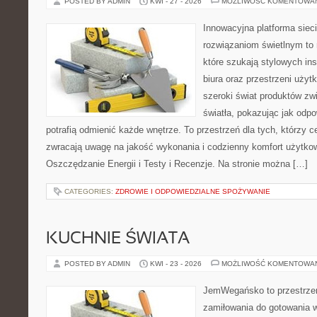
POSTED BY ADMIN
KWI - 27 - 2026
MOŻLIWOŚĆ KOMENTOWA
Innowacyjna platforma sie
rozwiązaniom świetlnym to 
które szukają stylowych ins
biura oraz przestrzeni użyt
szeroki świat produktów zw
światła, pokazując jak odp
potrafią odmienić każde wnętrze. To przestrzeń dla tych, którzy c
zwracają uwagę na jakość wykonania i codzienny komfort użytko
Oszczędzanie Energii i Testy i Recenzje. Na stronie można […]
CATEGORIES:
ZDROWIE I ODPOWIEDZIALNE SPOŻYWANIE
KUCHNIE ŚWIATA
POSTED BY ADMIN
KWI - 23 - 2026
MOŻLIWOŚĆ KOMENTOWA
JemWegańsko to przestrzeń,
zamiłowania do gotowania w