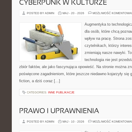
CYBERPUNK W KULTURZE
POSTED BY ADMIN
MAJ - 20 - 2026
MOŻLIWOŚĆ KOMENTOWA
Augmentyka to technologicz
dla osób, które chcą poznaw
wpływ na pracę. Strona zos
czytelnikach, którzy intere
zmieniają nasze nawyki. To
technologia nie jest przeds
zbiór faktów, ale jako fascynująca opowieść. Na stronie można z
poświęcone zagadnieniom, które jeszcze niedawno kojarzyły się gł
fiction, a dziś coraz […]
CATEGORIES:
INNE PUBLIKACJE
PRAWO I UPRAWNIENIA
POSTED BY ADMIN
MAJ - 10 - 2026
MOŻLIWOŚĆ KOMENTOWA