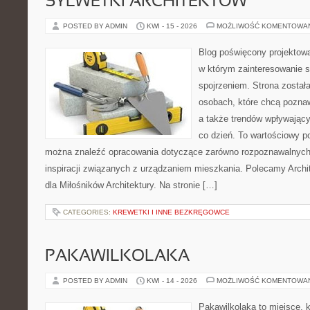
SYLWETKI ARCHITEKTÓW
POSTED BY ADMIN
KWI - 15 - 2026
MOŻLIWOŚĆ KOMENTOWA
Blog poświęcony projektowa
w którym zainteresowanie 
spojrzeniem. Strona został
osobach, które chcą pozna
a także trendów wpływając
co dzień. To wartościowy po
można znaleźć opracowania dotyczące zarówno rozpoznawalnych 
inspiracji związanych z urządzaniem mieszkania. Polecamy Archit
dla Miłośników Architektury. Na stronie […]
CATEGORIES:
KREWETKI I INNE BEZKRĘGOWCE
PAKAWILKOLAKA
POSTED BY ADMIN
KWI - 14 - 2026
MOŻLIWOŚĆ KOMENTOWA
Pakawilkolaka to miejsce, k