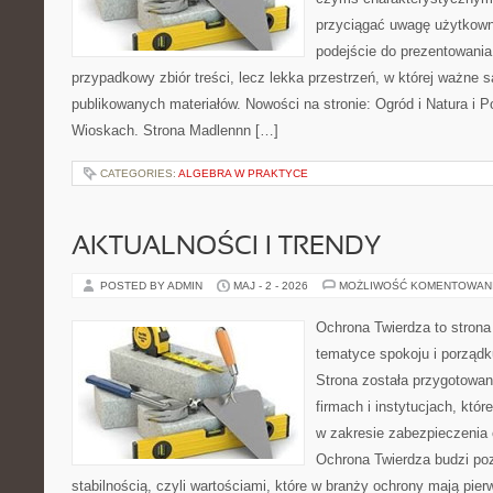
przyciągać uwagę użytkowni
podejście do prezentowania 
przypadkowy zbiór treści, lecz lekka przestrzeń, w której ważne s
publikowanych materiałów. Nowości na stronie: Ogród i Natura i 
Wioskach. Strona Madlennn […]
CATEGORIES:
ALGEBRA W PRAKTYCE
AKTUALNOŚCI I TRENDY
POSTED BY ADMIN
MAJ - 2 - 2026
MOŻLIWOŚĆ KOMENTOWAN
Ochrona Twierdza to strona 
tematyce spokoju i porządk
Strona została przygotowa
firmach i instytucjach, któr
w zakresie zabezpieczenia
Ochrona Twierdza budzi po
stabilnością, czyli wartościami, które w branży ochrony mają pie