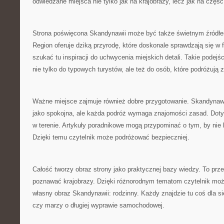
odwiedzane miejsca nie tylko jak na krajobrazy, lecz jak na część
Strona poświęcona Skandynawii może być także świetnym źródłem i
Region oferuje dziką przyrodę, które doskonale sprawdzają się w f
szukać tu inspiracji do uchwycenia miejskich detali. Takie podejśc
nie tylko do typowych turystów, ale też do osób, które podróżują 
Ważne miejsce zajmuje również dobre przygotowanie. Skandynawi
jako spokojna, ale każda podróż wymaga znajomości zasad. Dot
w terenie. Artykuły poradnikowe mogą przypominać o tym, by nie 
Dzięki temu czytelnik może podróżować bezpieczniej.
Całość tworzy obraz strony jako praktycznej bazy wiedzy. To prze
poznawać krajobrazy. Dzięki różnorodnym tematom czytelnik mo
własny obraz Skandynawii: rodzinny. Każdy znajdzie tu coś dla sie
czy marzy o długiej wyprawie samochodowej.