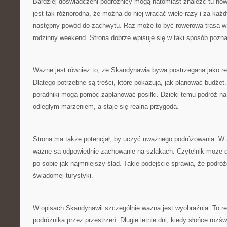
Bardziej doświadczeni podróżnicy mogą natomiast znaleźć tu now
jest tak różnorodna, że można do niej wracać wiele razy i za k
następny powód do zachwytu. Raz może to być rowerowa trasa w
rodzinny weekend. Strona dobrze wpisuje się w taki sposób pozna
Ważne jest również to, że Skandynawia bywa postrzegana jako re
Dlatego potrzebne są treści, które pokazują, jak planować budże
poradniki mogą pomóc zaplanować posiłki. Dzięki temu podróż na
odległym marzeniem, a staje się realną przygodą.
Strona ma także potencjał, by uczyć uważnego podróżowania. W
ważne są odpowiednie zachowanie na szlakach. Czytelnik może d
po sobie jak najmniejszy ślad. Takie podejście sprawia, że podróżo
świadomej turystyki.
W opisach Skandynawii szczególnie ważna jest wyobraźnia. To reg
podróżnika przez przestrzeń. Długie letnie dni, kiedy słońce rozśw