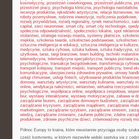
kosmetyczny
,
przestrzeń coworkingowa
,
przestrzeń publiczna
,
pr
przestrzeń pracy
,
psychologia kliniczna
,
psychologia nastolatków
recenzje produktów
,
rękodzieło artystyczne
,
relacje biznesowe
,
re
roboty przemysłowe
,
rodzinne inwestycje
,
rozliczenia podatkowe
,
rozwój przywództwa
,
rozwój regionalny
,
rynek nieruchomości
,
sal
capital
,
sieci neuronowe
,
smart city
,
smart city technologie
,
spedy
społeczna odpowiedzialność
,
społeczności lokalne
,
spot reklamo
stolarstwo
,
strategie rozwoju miasta
,
systemy płatnicze
,
szkoleni
miękkie
,
szkolenia twarde
,
szkolnictwo podstawowe
,
szkolnictwo
sztuczna inteligencja w edukacji
,
sztuczna inteligencja w kulturze
medycynie
,
sztuka cyfrowa
,
sztuka ludowa
,
sztuka tradycyjna
,
sz
użytkowa
,
taras
,
targi branżowe
,
team building
,
techniki malarskie
telemedycyna
,
telemedycyna specjalistyczna
,
terapia poznawcza
psychologiczne
,
transakcje bezgotówkowe
,
transformacja cyfrowa
transport kolejowy
,
transport miejski
,
transport publiczny
,
trend e
komunikacyjne
,
ubezpieczenia zdrowotne prywatne
,
umowy handl
usługi chmurowe
,
usługi fintech
,
użytkowanie produktów finansow
domowy
,
warsztaty artystyczne
,
warsztaty kulinarne
,
warsztaty m
online
,
windykacja należności
,
winiarstwo
,
wirtualna rzeczywistoś
psychologiczne
,
współpraca online
,
współpraca zespołowa
,
wspom
biur
,
wystawy interaktywne
,
wystawy motoryzacyjne
,
zabawa w d
zarządzanie biurem
,
zarządzanie domowym budżetem
,
zarządzan
zarządzanie kryzysem
,
zarządzanie majątkiem
,
zarządzanie mak
marketingiem
,
zarządzanie ryzykiem
,
zarządzanie stresem
,
zarzą
wiedzą
,
zarządzanie zmianami
,
zaufanie publiczne
,
zdalne zarzą
produktowe
,
zdrowie psychiczne dzieci
,
zrównoważony rozwój mi
Północ Europy to kraina, które nieustannie przyciąga osoby szuk
część kontynentu, w którym niezwykłe widoki spotyka się z cod