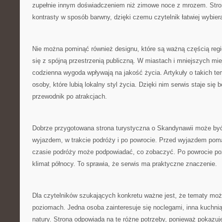
zupełnie innym doświadczeniem niż zimowe noce z mrozem. Str
kontrasty w sposób barwny, dzięki czemu czytelnik łatwiej wybier
Nie można pominąć również designu, które są ważną częścią reg
się z spójną przestrzenią publiczną. W miastach i mniejszych mi
codzienna wygoda wpływają na jakość życia. Artykuły o takich 
osoby, które lubią lokalny styl życia. Dzięki nim serwis staje się
przewodnik po atrakcjach.
Dobrze przygotowana strona turystyczna o Skandynawii może być
wyjazdem, w trakcie podróży i po powrocie. Przed wyjazdem pom
czasie podróży może podpowiadać, co zobaczyć. Po powrocie po
klimat północy. To sprawia, że serwis ma praktyczne znaczenie.
Dla czytelników szukających konkretu ważne jest, że tematy moż
poziomach. Jedna osoba zainteresuje się noclegami, inna kuchnią
natury. Strona odpowiada na te różne potrzeby, ponieważ pokazu