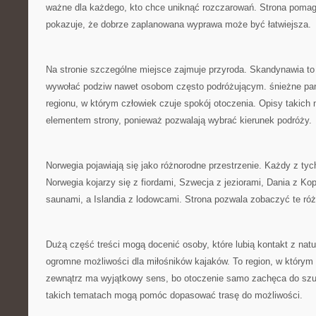
ważne dla każdego, kto chce uniknąć rozczarowań. Strona poma
pokazuje, że dobrze zaplanowana wyprawa może być łatwiejsza.
Na stronie szczególne miejsce zajmuje przyroda. Skandynawia to 
wywołać podziw nawet osobom często podróżującym. śnieżne pa
regionu, w którym człowiek czuje spokój otoczenia. Opisy takic
elementem strony, ponieważ pozwalają wybrać kierunek podróży.
Norwegia pojawiają się jako różnorodne przestrzenie. Każdy z ty
Norwegia kojarzy się z fiordami, Szwecja z jeziorami, Dania z Ko
saunami, a Islandia z lodowcami. Strona pozwala zobaczyć te róż
Dużą część treści mogą docenić osoby, które lubią kontakt z nat
ogromne możliwości dla miłośników kajaków. To region, w którym
zewnątrz ma wyjątkowy sens, bo otoczenie samo zachęca do szuk
takich tematach mogą pomóc dopasować trasę do możliwości.