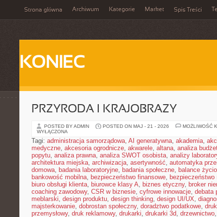
Archiwum
Kategorie
Market
T
Strona główna
Spis Treści
KONIEC
PRZYRODA I KRAJOBRAZY
POSTED BY ADMIN
POSTED ON MAJ - 21 - 2026
MOŻLIWOŚĆ 
WYŁĄCZONA
Tagi:
administracja samorządowa
,
AI generatywna
,
akademia
,
akc
medyczne
,
akcesoria ogrodnicze
,
akwarele
,
altana
,
analiza budże
popytu
,
analiza prawna
,
analiza SWOT osobista
,
analizy laborator
architektura miejska
,
archiwizacja
,
asertywność
,
automatyka prz
domowa
,
badania laboratoryjne
,
badania społeczne
,
balance życi
bankowość mobilna
,
bezpieczeństwo finansowe
,
bezpieczeństwo 
biuro obsługi klienta
,
biurowce klasy A
,
biznes etyczny
,
broker ni
coaching zawodowy
,
CSR w biznesie
,
cyfrowe innowacje
,
debata 
meblarski
,
design produktu
,
design thinking
,
design UI/UX
,
diagno
majsterkowanie
,
dobrostan społeczny
,
doradztwo podatkowe
,
dru
przemysłowy
,
druk reklamowy
,
drukarki
,
drukarki 3d
,
drzewnictwo