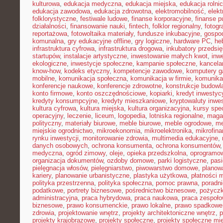
kulturowa
,
edukacja medyczna
,
edukacja miejska
,
edukacja rolni
edukacja zawodowa
,
edukacja zdrowotna
,
elektromobilność
,
elek
folklorystyczne
,
festiwale ludowe
,
finanse korporacyjne
,
finanse p
działalności
,
finansowanie nauki
,
fintech
,
folklor regionalny
,
fotogr
reportażowa
,
fotowoltaika materiały
,
fundusze inkubacyjne
,
gospod
komunalna
,
gry edukacyjne offline
,
gry logiczne
,
hardware PC
,
he
infrastruktura cyfrowa
,
infrastruktura drogowa
,
inkubatory przedsię
startupów
,
instalacje artystyczne
,
inwestowanie małych kwot
,
inw
ekologiczne
,
inwestycje społeczne
,
kampanie społeczne
,
kancela
know-how
,
kodeks etyczny
,
kompetencje zawodowe
,
komputery 
mobilne
,
komunikacja społeczna
,
komunikacja w firmie
,
komunika
konferencje naukowe
,
konferencje zdrowotne
,
konstrukcje budowl
konto firmowe
,
konto oszczędnościowe
,
kopiarki
,
kredyt inwestyc
kredyty konsumpcyjne
,
kredyty mieszkaniowe
,
kryptowaluty inwe
kultura cyfrowa
,
kultura miejska
,
kultura organizacyjna
,
kursy spec
operacyjny
,
leczenie
,
liceum
,
logopedia
,
lotniska regionalne
,
maga
polityczny
,
materiały biurowe
,
meble biurowe
,
meble ogrodowe
,
me
miejskie ogrodnictwo
,
mikroekonomia
,
mikroelektronika
,
mikrofin
rynku inwestycji
,
monitorowanie zdrowia
,
multimedia edukacyjne
,
danych osobowych
,
ochrona konsumenta
,
ochrona konsumentów
medyczna
,
ogród zimowy
,
oleje
,
opieka przedszkolna
,
oprogramow
organizacja dokumentów
,
ozdoby domowe
,
parki logistyczne
,
pas
pielęgnacja włosów
,
pielęgniarstwo
,
piwowarstwo domowe
,
planow
kariery
,
planowanie urbanistyczne
,
plastyka użytkowa
,
płatności 
polityka przestrzenna
,
polityka społeczna
,
pomoc prawna
,
poradni
podatkowe
,
portrety biznesowe
,
pośrednictwo biznesowe
,
pożycz
administracyjna
,
praca hybrydowa
,
praca naukowa
,
praca zespoło
biznesowe
,
prawo konsumenckie
,
prawo lokalne
,
prawo spadkowe
zdrowia
,
projektowanie wnętrz
,
projekty architektoniczne wnętrz
,
p
projekty krajobrazowe
,
projekty społeczne
,
projekty społeczne mie