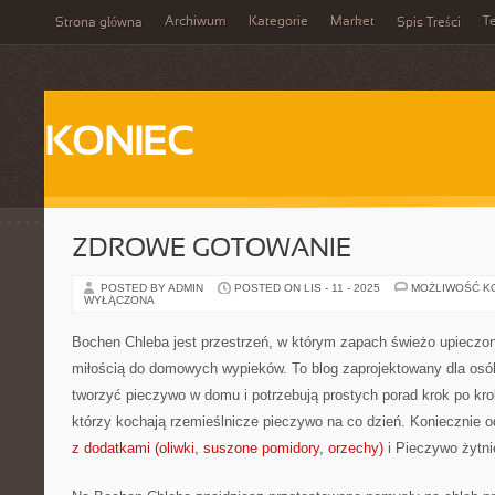
Archiwum
Kategorie
Market
T
Strona główna
Spis Treści
KONIEC
ZDROWE GOTOWANIE
POSTED BY ADMIN
POSTED ON LIS - 11 - 2025
MOŻLIWOŚĆ K
WYŁĄCZONA
Bochen Chleba jest przestrzeń, w którym zapach świeżo upieczon
miłością do domowych wypieków. To blog zaprojektowany dla osób
tworzyć pieczywo w domu i potrzebują prostych porad krok po krok
którzy kochają rzemieślnicze pieczywo na co dzień. Koniecznie o
z dodatkami (oliwki, suszone pomidory, orzechy)
i Pieczywo żytni