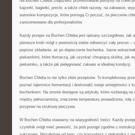
Na Bochen Chleba znajdziesz przetestowane pomysły na chleb pr
kajzerki, bagietki, precle, a także chleb razowy, na zakwasie, wypi
autorskie kompozycje, które pomogą Ci poczuć, że pieczenie chl
zarezerwowane dla profesjonalistów.
Każdy przepis na Bochen Chleba jest opisany szczegółowo, tak 
pierwsze kroki mógł z pewnością siebie odtworzyć cały proces – o
poprzez składanie, aż po dopieczenie bochenka. Jasne wskazówki
piekarskimi, które tłumaczą, jak uzyskać chrupiącą skórkę, jak 
piekarniku, a także jak pielęgnować zakwas w idealnej kondycji.
Bochen Chleba to nie tylko zbiór przepisów. To kompleksowy prze
poznać tajemnice fermentacji i doskonalić swoje umiejętności z 
bochenkiem. Na stronie dostępne są artykuły, które rozbierają na 
między pełnoziarnistą, znaczenie temperatury prowadzenia, rolę 
przypraw na strukturę pieczywa.
W Bochen Chleba stawiamy na wiarygodność treści. Każdy przepi
czytelnik mógł mieć pewność, że jeśli postąpi zgodnie z instrukc
sukcesem. Niezależnie od tego, czy korzystasz z piekarnika z pa