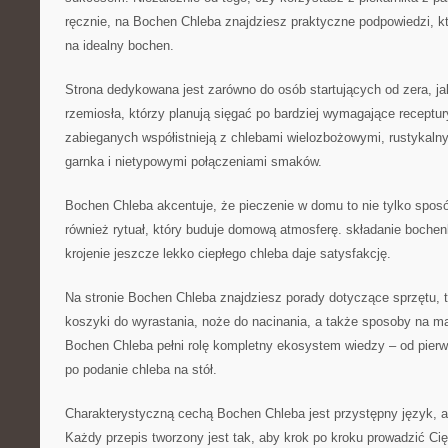
ręcznie, na Bochen Chleba znajdziesz praktyczne podpowiedzi, k
na idealny bochen.
Strona dedykowana jest zarówno do osób startujących od zera, ja
rzemiosła, którzy planują sięgać po bardziej wymagające receptury
zabieganych współistnieją z chlebami wielozbożowymi, rustykal
garnka i nietypowymi połączeniami smaków.
Bochen Chleba akcentuje, że pieczenie w domu to nie tylko spos
również rytuał, który buduje domową atmosferę. składanie bochen
krojenie jeszcze lekko ciepłego chleba daje satysfakcję.
Na stronie Bochen Chleba znajdziesz porady dotyczące sprzętu, t
koszyki do wyrastania, noże do nacinania, a także sposoby na m
Bochen Chleba pełni rolę kompletny ekosystem wiedzy – od pier
po podanie chleba na stół.
Charakterystyczną cechą Bochen Chleba jest przystępny język, a
Każdy przepis tworzony jest tak, aby krok po kroku prowadzić Cię