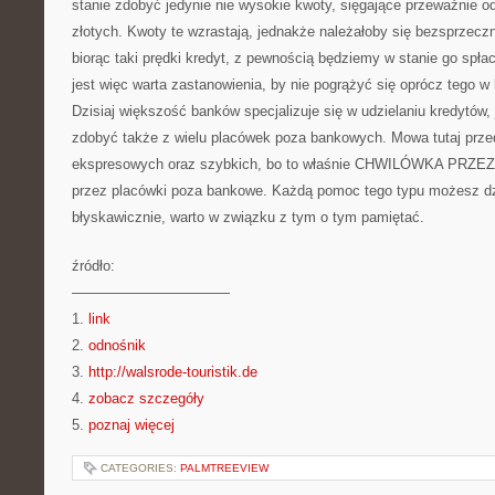
stanie zdobyć jedynie nie wysokie kwoty, sięgające przeważnie od
złotych. Kwoty te wzrastają, jednakże należałoby się bezsprzeczn
biorąc taki prędki kredyt, z pewnością będziemy w stanie go spł
jest więc warta zastanowienia, by nie pogrążyć się oprócz tego w
Dzisiaj większość banków specjalizuje się w udzielaniu kredytó
zdobyć także z wielu placówek poza bankowych. Mowa tutaj prz
ekspresowych oraz szybkich, bo to właśnie CHWILÓWKA PRZEZ
przez placówki poza bankowe. Każdą pomoc tego typu możesz dz
błyskawicznie, warto w związku z tym o tym pamiętać.
źródło:
———————————
1.
link
2.
odnośnik
3.
http://walsrode-touristik.de
4.
zobacz szczegóły
5.
poznaj więcej
CATEGORIES:
PALMTREEVIEW