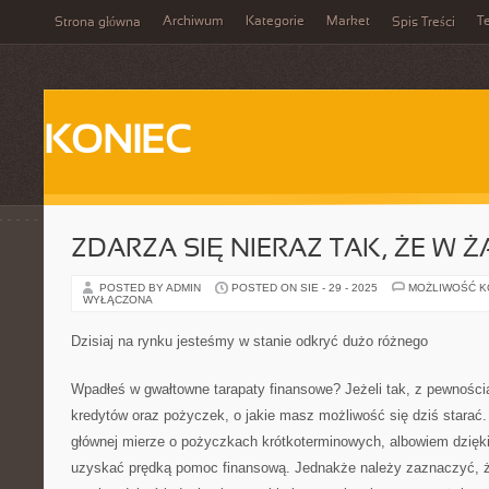
Archiwum
Kategorie
Market
T
Strona główna
Spis Treści
KONIEC
ZDARZA SIĘ NIERAZ TAK, ŻE W 
POSTED BY ADMIN
POSTED ON SIE - 29 - 2025
MOŻLIWOŚĆ 
WYŁĄCZONA
Dzisiaj na rynku jesteśmy w stanie odkryć dużo różnego
Wpadłeś w gwałtowne tarapaty finansowe? Jeżeli tak, z pewnością 
kredytów oraz pożyczek, o jakie masz możliwość się dziś starać.
głównej mierze o pożyczkach krótkoterminowych, albowiem dzięki
uzyskać prędką pomoc finansową. Jednakże należy zaznaczyć, 