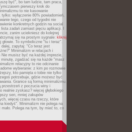
szę być", bo tam ludzie, tam praca,
 Tymczasem pierwszy krok do
inimalizmu to nie kasowanie
, tylko: wyłączenie 80% powiadomień,
anie tego, czego od tygodni nie
awienie konkretnych godzin na social
lista zadań zamiast pięciu aplikacji. I
cie, zanim uciekniesz do kolejnej
atrzymaj się na prostym sygnale:
kliknij
 głowie. To symboliczne "tu i teraz".
dalej, zapytaj: "Co teraz jest
żne?" Minimalizm w relacjach i
 Nie musisz być na każdej imprezie,
 minutę, zgadzać się na każde "masz
nimalizm relacyjny to nie odcinanie
wiadome wybieranie: z kim po rozmowie
żejszy, kto pamięta o tobie nie tylko
czegoś potrzebuje, gdzie możesz być
awania. Granice są formą minimalizmu.
przestrzeń z poczucia winy i
 realnie zyskasz? więcej głębokiego
epszy sen, mniej zakupów
ch, więcej czasu na rzeczy, które
na kiedyś". Minimalizm nie polega na
 mało. Polega na tym, by mieć to, co