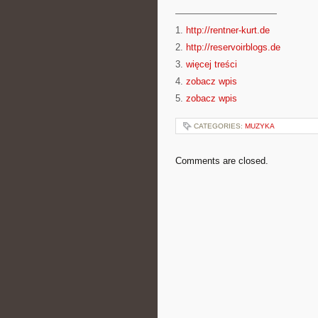
———————————
1.
http://rentner-kurt.de
2.
http://reservoirblogs.de
3.
więcej treści
4.
zobacz wpis
5.
zobacz wpis
CATEGORIES:
MUZYKA
Comments are closed.