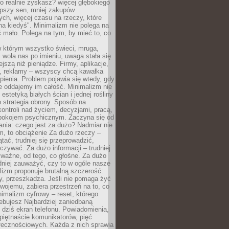
 realnie zyskasz? więcej głębokiego
epszy sen, mniej zakupów
ch, więcej czasu na rzeczy, które
na kiedyś". Minimalizm nie polega na
 mało. Polega na tym, by mieć to, co
w którym wszystko świeci, mruga,
 woła nas po imieniu, uwaga stała się
ejszą niż pieniądze. Firmy, aplikacje,
a, reklamy – wszyscy chcą kawałka
ienia. Problem pojawia się wtedy, gdy
e oddajemy im całość. Minimalizm nie
o estetyką białych ścian i jednej rośliny
o strategia obrony. Sposób na
ontroli nad życiem, decyzjami, pracą,
 spokojem psychicznym. Zaczyna się od
ania: czego jest za dużo? Nadmiar nie
m, to obciążenie Za dużo rzeczy –
ątać, trudniej się przeprowadzić,
oczywać. Za dużo informacji – trudniej
 ważne, od tego, co głośne. Za dużo
dniej zauważyć, czy to w ogóle nasze
lizm proponuje brutalną szczerość:
uży, przeszkadza. Jeśli nie pomaga żyć
swojemu, zabiera przestrzeń na to, co
imalizm cyfrowy – reset, którego
ebujesz Najbardziej zaniedbaną
t dziś ekran telefonu. Powiadomienia,
 piętnaście komunikatorów, pięć
łecznościowych. Każda z nich sprawia