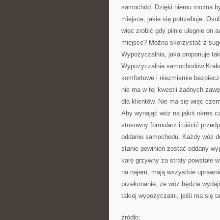
samochód. Dzięki niemu można by
miejsce, jakie się potrzebuje. Os
więc zrobić gdy pilnie ulegnie on 
miejsce? Można skorzystać z sug
Wypożyczalnia, jaka proponuje taką
Wypożyczalnia samochodów Kraków
komfortowe i niezmiernie bezpie
nie ma w tej kwestii żadnych zawę
dla klientów. Nie ma się więc czem
Aby wynająć wóz na jakiś okres c
stosowny formularz i uiścić przedp
oddaniu samochodu. Każdy wóz dos
stanie powinien zostać oddany wy
karę grzywny za straty powstałe 
na najem, mają wszystkie uprawnie
przekonanie, że wóz będzie wydaj
takiej wypożyczalni, jeśli ma się t
źródło: