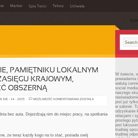
rie
Market
Teksty
Spis Treści
Uchwała
SUB
IE, PAMIĘTNIKU LOKALNYM
W świecie, 
ZASIĘGU KRAJOWYM,
powiadamia i
walutą cenni
Ć OBSZERNĄ
social medi
naszego skup
nieświadomi
W
SIE - 14 - 2025
MOŻLIWOŚĆ KOMENTOWANIA
ZOSTAŁA
jest już tylk
KAŻDEJ
GAZECIE,
w salonie. T
PAMIĘTNIKU
odzyskanie k
LOKALNYM
nia bez auta. Dojeżdżają nim do miejsc pracy, na spotkania
relacjami i
CZY
RÓWNIEŻ
prostego pyt
O
jest luksuse
ZASIĘGU
trudniej sprz
KRAJOWYM,
MOŻEMY
trudniej odp
e, że teraz każdy kogo na to stać, posiada swój
ZNALEŹĆ