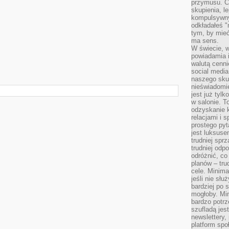
przymusu. Co
skupienia, l
kompulsywny
odkładałeś "
tym, by mieć
ma sens.
W świecie, 
powiadamia i
walutą cenni
social medi
naszego skup
nieświadomi
jest już tylk
w salonie. T
odzyskanie k
relacjami i
prostego pyt
jest luksuse
trudniej sprz
trudniej odp
odróżnić, co
planów – tru
cele. Minima
jeśli nie sł
bardziej po 
mogłoby. Min
bardzo potrz
szufladą jes
newslettery,
platform spo