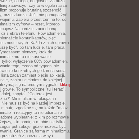
 ważne, od tego, co głośne. Za dużo
dniej zauważyć, czy to w ogóle nasze
lizm proponuje brutalną szczerość:
uży, przeszkadza. Jeśli nie pomaga żyć
swojemu, zabiera przestrzeń na to, co
imalizm cyfrowy – reset, którego
ebujesz Najbardziej zaniedbaną
t dziś ekran telefonu. Powiadomienia,
 piętnaście komunikatorów, pięć
łecznościowych. Każda z nich sprawia
szę być", bo tam ludzie, tam praca,
 Tymczasem pierwszy krok do
inimalizmu to nie kasowanie
, tylko: wyłączenie 80% powiadomień,
anie tego, czego od tygodni nie
awienie konkretnych godzin na social
lista zadań zamiast pięciu aplikacji. I
cie, zanim uciekniesz do kolejnej
atrzymaj się na prostym sygnale:
kliknij
 głowie. To symboliczne "tu i teraz".
dalej, zapytaj: "Co teraz jest
żne?" Minimalizm w relacjach i
 Nie musisz być na każdej imprezie,
 minutę, zgadzać się na każde "masz
nimalizm relacyjny to nie odcinanie
wiadome wybieranie: z kim po rozmowie
żejszy, kto pamięta o tobie nie tylko
czegoś potrzebuje, gdzie możesz być
awania. Granice są formą minimalizmu.
przestrzeń z poczucia winy i