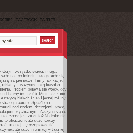
SCRIBE
FACEBOOK
TWITTER
w którym wszystko świeci, mruga,
 woła nas po imieniu, uwaga stała się
ejszą niż pieniądze. Firmy, aplikacje,
a, reklamy – wszyscy chcą kawałka
ienia. Problem pojawia się wtedy, gdy
e oddajemy im całość. Minimalizm nie
o estetyką białych ścian i jednej rośliny
o strategia obrony. Sposób na
ontroli nad życiem, decyzjami, pracą,
 spokojem psychicznym. Zaczyna się od
ania: czego jest za dużo? Nadmiar nie
m, to obciążenie Za dużo rzeczy –
ątać, trudniej się przeprowadzić,
oczywać. Za dużo informacji – trudniej