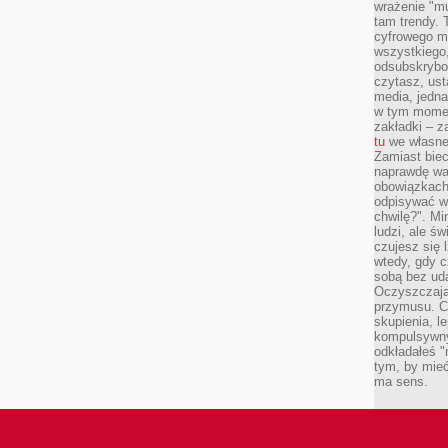
wrażenie "mu
tam trendy.
cyfrowego m
wszystkiego
odsubskrybow
czytasz, ust
media, jedna 
w tym momen
zakładki – z
tu
we własnej
Zamiast biec 
naprawdę wa
obowiązkach
odpisywać w
chwilę?". Mi
ludzi, ale ś
czujesz się l
wtedy, gdy 
sobą bez ud
Oczyszczają 
przymusu. Co
skupienia, l
kompulsywny
odkładałeś "
tym, by mieć
ma sens.