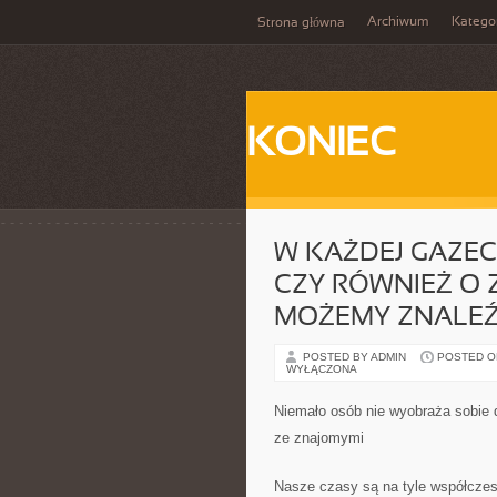
Archiwum
Katego
Strona główna
KONIEC
W KAŻDEJ GAZEC
CZY RÓWNIEŻ O 
MOŻEMY ZNALEŹ
POSTED BY ADMIN
POSTED ON 
WYŁĄCZONA
Niemało osób nie wyobraża sobie d
ze znajomymi
Nasze czasy są na tyle współczesn