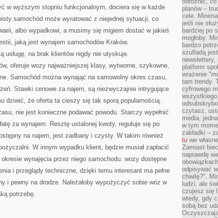
odróżnić, co
OBSZERNĄ
ć w wyższym stopniu funkcjonalnym, dociera się w każde
planów – tru
cele. Minima
obisty samochód może wyratować z niejednej sytuacji, co
jeśli nie sł
awarii, albo wypadkowi, a musimy się migiem dostać w jakieś
bardziej po 
mogłoby. Min
estii, jaką jest wynajem samochodów Kraków.
bardzo potrz
szufladą jes
 usługę, na brak klientów nigdy nie utyskuje.
newslettery,
, oferuje wozy najważniejszej klasy, wytworne, szykowne,
platform spo
wrażenie "mu
czne. Samochód można wynająć na samowolny okres czasu,
tam trendy.
żeń. Stawki cenowe za najem, są niezwyczajnie intrygujące
cyfrowego m
wszystkiego
u dziwić, że oferta ta cieszy się tak sporą popularnością.
odsubskrybow
czytasz, ust
zasu, nie jest konieczne podawać powodu. Starczy wypełnić
media, jedna 
łatę za wynajem. Resztę ustalonej kwoty, reguluje się po
w tym momen
zakładki – z
tępny na najem, jest zadbany i czysty. W takim również
tu
we własnej
pożyczalni. W innym wypadku klient, będzie musiał zapłacić
Zamiast biec 
naprawdę wa
w okresie wynajęcia przez niego samochodu. wozy dostępne
obowiązkach
odpisywać w
nia i przeglądy techniczne, dzięki temu interesant ma pełne
chwilę?". Mi
ny i pewny na drodze. Należałoby wypożyczyć sobie wóz w
ludzi, ale ś
czujesz się l
aką potrzebę.
wtedy, gdy 
sobą bez ud
Oczyszczają 