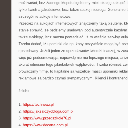
możliwości, bez żadnego kłopotu będziemy mieli okazję zakupić tak
tylko świetna jakościowo, lecz także raczej niedroga. Generalnie t
szczególnie aukcje internetowe.
Przecież na aukcjach internetowych znajdziemy taką biżuterię, kt
stanie sprawić, że będziemy uradowani pod autentycznie każdy
także e-sklepy, lecz można powiedzieć, iż to właśnie serwisy au
Trzeba dodać, iż upominki dla np. żony oczywiście mogą być prz
sprzedawcy. Jeżeli jeden ze sprzedawców twierdzi inaczej, w zas
więc już podsumowując, naprawdę nie ma lepszego miejsca, aniże
akurat odnośnie tego jakiekolwiek wątpliwości. Trzeba również zwr
prowadzimy firmę, to kapitalne są wszelkiej maści upominki rek
reklamowe są bardzo czymś sympatycznym. Klienci i kontrahenci
źródło:
———————————
1.
https://techneau.pl
2.
https://jakzalozycbloga.com.pl
3.
https://www.przedszkole76.pl
4.
https://www.decarte.com.pl