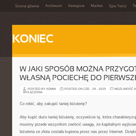
Archiwum
Kategorie
Market
T
Strona główna
Spis Treści
KONIEC
W JAKI SPOSÓB MOŻNA PRZYG
WŁASNĄ POCIECHĘ DO PIERWSZE
POSTED BY ADMIN
POSTED ON CZE - 28 - 2025
MOŻLIWOŚĆ 
WYŁĄCZONA
Co robić, aby zakupić taniej biżuterię?
Aby kupić dużo taniej biżuterię, oczywiście tę, która charakteryzu
musimy przede wszystkim zwrócić uwagę, że kapitalnym wyjściem
biżuteria ze złota została kupiona przez nas przez Internet. Dzięk