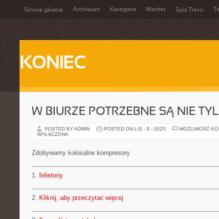
Archiwum
Kategorie
Market
T
Strona główna
Spis Treści
KONIEC
W BIURZE POTRZEBNE SĄ NIE TY
POSTED BY ADMIN
POSTED ON LIS - 9 - 2025
MOŻLIWOŚĆ K
WYŁĄCZONA
Zdobywamy kolosalne kompresory
1.
felietony
2.
Kliknij, aby przeczytać więcej