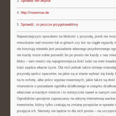
3.
Sprawdź ten artykuł
4.
http://mueomue.de
5.
Sprawdź, co jeszcze przygotowaliśmy
Najważniejszym sposobem na bliskość z przyrodą, jeżeli nie mo
mieszkanie nad morzem lub w górach czy też na ciągłe wyjazdy n
nie kosztują niewiele jest posiadanie własnego przydomowego ogr
nie każdy może sobie pozwolić bo po prostu nie każdy z nas mie
bloku – tam mieści się najogromniejsza ilość ludzi na metr kwadr
ludzi spędza własne życie. Dla nich jednak także istnieje miaroda
przyrodą oprócz spacerów, na jakie są w stanie wybrać się kiedy 
na to ochotę, albo prócz wypraw rowerowych, jakie także są dość
mianowicie o posiadanie ogródka działkowego w związku działkow
właściwie w każdym mieście i to notorycznie nawet w samym cent
Ogrodników uprzejmie zapraszamy na witrynę internetową wacker.
inwestorów, którzy tylko czekają na zmianę przepisów w sprawie
przejęcia ich. Niestety nie będzie to dla nich proste – na szczęśc