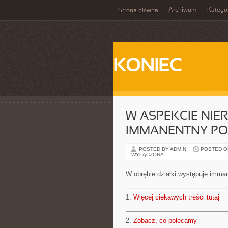
Archiwum
Katego
Strona główna
KONIEC
W ASPEKCIE NI
IMMANENTNY PO
POSTED BY ADMIN
POSTED ON 
WYŁĄCZONA
W obrębie działki występuje imma
1.
Więcej ciekawych treści tutaj
2.
Zobacz, co polecamy