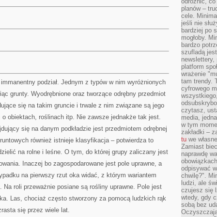
odróżnić, co
planów – tru
cele. Minima
jeśli nie sł
bardziej po 
mogłoby. Min
bardzo potrz
szufladą jes
newslettery,
platform spo
wrażenie "mu
tam trendy.
e immanentny podział. Jednym z typów w nim wyróżnionych
cyfrowego m
wiąc grunty. Wyodrębnione oraz tworzące odrębny przedmiot
wszystkiego
odsubskrybow
ujące się na takim gruncie i trwale z nim związane są jego
czytasz, ust
o obiektach, roślinach itp. Nie zawsze jednakże tak jest.
media, jedna 
w tym momen
ajdujący się na danym podkładzie jest przedmiotem odrębnej
zakładki – z
tu
we własnej
untowych również istnieje klasyfikacja – potwierdza to
Zamiast biec 
elić na rolne i leśne. O tym, do której grupy zaliczany jest
naprawdę wa
obowiązkach
owania. Inaczej bo zagospodarowane jest pole uprawne, a
odpisywać w
wypadku na pierwszy rzut oka widać, z którym wariantem
chwilę?". Mi
ludzi, ale ś
Na roli przeważnie posiane są rośliny uprawne. Pole jest
czujesz się l
wtedy, gdy 
eka. Las, chociaż często stworzony za pomocą ludzkich rąk
sobą bez ud
asta się przez wiele lat.
Oczyszczają 