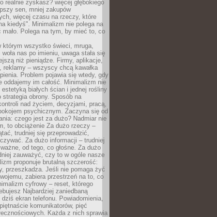
 realnie zyskasz? więcej głębokiego
epszy sen, mniej zakupów
ch, więcej czasu na rzeczy, które
na kiedyś". Minimalizm nie polega na
 mało. Polega na tym, by mieć to, co
w którym wszystko świeci, mruga,
 woła nas po imieniu, uwaga stała się
ejszą niż pieniądze. Firmy, aplikacje,
a, reklamy – wszyscy chcą kawałka
ienia. Problem pojawia się wtedy, gdy
e oddajemy im całość. Minimalizm nie
o estetyką białych ścian i jednej rośliny
o strategia obrony. Sposób na
ontroli nad życiem, decyzjami, pracą,
 spokojem psychicznym. Zaczyna się od
ania: czego jest za dużo? Nadmiar nie
m, to obciążenie Za dużo rzeczy –
ątać, trudniej się przeprowadzić,
oczywać. Za dużo informacji – trudniej
 ważne, od tego, co głośne. Za dużo
dniej zauważyć, czy to w ogóle nasze
lizm proponuje brutalną szczerość:
uży, przeszkadza. Jeśli nie pomaga żyć
swojemu, zabiera przestrzeń na to, co
imalizm cyfrowy – reset, którego
ebujesz Najbardziej zaniedbaną
t dziś ekran telefonu. Powiadomienia,
 piętnaście komunikatorów, pięć
łecznościowych. Każda z nich sprawia