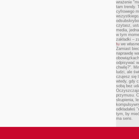
wrażenie "mu
tam trendy.
cyfrowego m
wszystkiego
odsubskrybow
czytasz, ust
media, jedna 
w tym momen
zakładki – z
tu
we własnej
Zamiast biec 
naprawdę wa
obowiązkach
odpisywać w
chwilę?". Mi
ludzi, ale ś
czujesz się l
wtedy, gdy 
sobą bez ud
Oczyszczają 
przymusu. Co
skupienia, l
kompulsywny
odkładałeś "
tym, by mieć
ma sens.