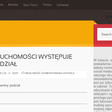
rie
Market
Teksty
Spis Treści
Uchwała
SUB
ERUCHOMOŚCI WYSTĘPUJE
W świecie, 
DZIAŁ
powiadamia i
walutą cenni
social medi
W
LIS - 3 - 2025
MOŻLIWOŚĆ KOMENTOWANIA
ZOSTAŁA
naszego skup
ASPEKCIE
NIERUCHOMOŚCI
nieświadomi
WYSTĘPUJE
jest już tylk
IMMANENTNY
nentny podział
w salonie. T
PODZIAŁ
odzyskanie k
relacjami i
prostego pyt
jest luksuse
trudniej sprz
trudniej odp