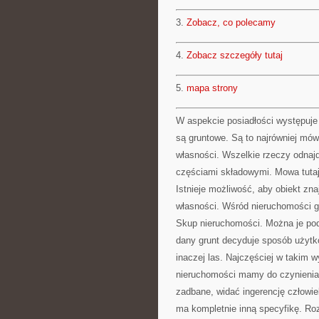
3.
Zobacz, co polecamy
4.
Zobacz szczegóły tutaj
5.
mapa strony
W aspekcie posiadłości występuj
są gruntowe. Są to najrówniej mó
własności. Wszelkie rzeczy odnajd
częściami składowymi. Mowa tutaj 
Istnieje możliwość, aby obiekt zn
własności. Wśród nieruchomości gr
Skup nieruchomości. Można je podzi
dany grunt decyduje sposób użytk
inaczej las. Najczęściej w takim 
nieruchomości mamy do czynienia. 
zadbane, widać ingerencję człowi
ma kompletnie inną specyfikę. Rozr