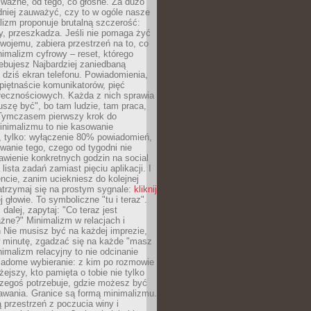
 ważne, od tego, co głośne. Za dużo
dniej zauważyć, czy to w ogóle nasze
lizm proponuje brutalną szczerość:
uży, przeszkadza. Jeśli nie pomaga żyć
swojemu, zabiera przestrzeń na to, co
imalizm cyfrowy – reset, którego
ebujesz Najbardziej zaniedbaną
t dziś ekran telefonu. Powiadomienia,
 piętnaście komunikatorów, pięć
łecznościowych. Każda z nich sprawia
szę być", bo tam ludzie, tam praca,
 Tymczasem pierwszy krok do
inimalizmu to nie kasowanie
, tylko: wyłączenie 80% powiadomień,
anie tego, czego od tygodni nie
awienie konkretnych godzin na social
lista zadań zamiast pięciu aplikacji. I
cie, zanim uciekniesz do kolejnej
atrzymaj się na prostym sygnale:
kliknij
 głowie. To symboliczne "tu i teraz".
dalej, zapytaj: "Co teraz jest
żne?" Minimalizm w relacjach i
 Nie musisz być na każdej imprezie,
 minutę, zgadzać się na każde "masz
nimalizm relacyjny to nie odcinanie
wiadome wybieranie: z kim po rozmowie
żejszy, kto pamięta o tobie nie tylko
czegoś potrzebuje, gdzie możesz być
awania. Granice są formą minimalizmu.
przestrzeń z poczucia winy i