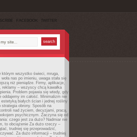
SCRIBE
FACEBOOK
TWITTER
w którym wszystko świeci, mruga,
 woła nas po imieniu, uwaga stała się
ejszą niż pieniądze. Firmy, aplikacje,
a, reklamy – wszyscy chcą kawałka
ienia. Problem pojawia się wtedy, gdy
e oddajemy im całość. Minimalizm nie
o estetyką białych ścian i jednej rośliny
o strategia obrony. Sposób na
ontroli nad życiem, decyzjami, pracą,
 spokojem psychicznym. Zaczyna się od
ania: czego jest za dużo? Nadmiar nie
m, to obciążenie Za dużo rzeczy –
ątać, trudniej się przeprowadzić,
oczywać. Za dużo informacji – trudniej