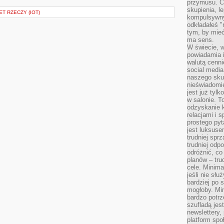
przymusu. Co
skupienia, l
T RZECZY (IOT)
kompulsywny
odkładałeś "
tym, by mieć
ma sens.
W świecie, 
powiadamia i
walutą cenni
social medi
naszego skup
nieświadomi
jest już tylk
w salonie. T
odzyskanie k
relacjami i
prostego pyt
jest luksuse
trudniej sprz
trudniej odp
odróżnić, co
planów – tru
cele. Minima
jeśli nie sł
bardziej po 
mogłoby. Min
bardzo potrz
szufladą jes
newslettery,
platform spo