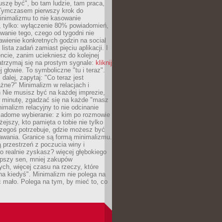
szę być", bo tam ludzie, tam praca,
 Tymczasem pierwszy krok do
inimalizmu to nie kasowanie
, tylko: wyłączenie 80% powiadomień,
anie tego, czego od tygodni nie
awienie konkretnych godzin na social
lista zadań zamiast pięciu aplikacji. I
cie, zanim uciekniesz do kolejnej
atrzymaj się na prostym sygnale:
kliknij
 głowie. To symboliczne "tu i teraz".
dalej, zapytaj: "Co teraz jest
żne?" Minimalizm w relacjach i
 Nie musisz być na każdej imprezie,
 minutę, zgadzać się na każde "masz
nimalizm relacyjny to nie odcinanie
wiadome wybieranie: z kim po rozmowie
żejszy, kto pamięta o tobie nie tylko
czegoś potrzebuje, gdzie możesz być
awania. Granice są formą minimalizmu.
przestrzeń z poczucia winy i
 realnie zyskasz? więcej głębokiego
epszy sen, mniej zakupów
ch, więcej czasu na rzeczy, które
na kiedyś". Minimalizm nie polega na
 mało. Polega na tym, by mieć to, co