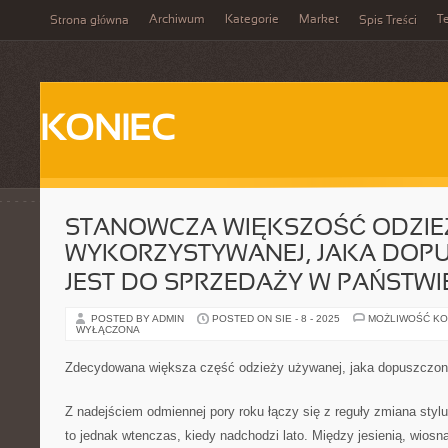
Archiwum
Kategorie
Market
T
Strona główna
Spis Treści
KONIEC
STANOWCZA WIĘKSZOŚĆ ODZIE
WYKORZYSTYWANEJ, JAKA DOP
JEST DO SPRZEDAŻY W PAŃSTWI
POSTED BY ADMIN
POSTED ON SIE - 8 - 2025
MOŻLIWOŚĆ K
WYŁĄCZONA
Zdecydowana większa część odzieży używanej, jaka dopuszczona
Z nadejściem odmiennej pory roku łączy się z reguły zmiana stylu
to jednak wtenczas, kiedy nadchodzi lato. Między jesienią, wios