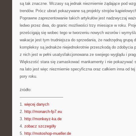
są tak znaczne. Wczasy są jednak niezmiernie żądające pod wz
trendów. Prócz ubrań pokazywane są projekty strojów kąpielowyc
Poprawne zaprezentowanie takich artykułów jest nadzwyczaj ważne
ledwo przez dwa, do granic możliwości trzy miesiące w roku. Proj
prześcigają się wobec tego w tworzeniu nowych wzorów i wymyśla
wakacje jest tym trudniejsza do sprzedania, że nadrzędną grupą d
kompleksy są jednakże niejednokrotnie przeszkodą do zdobycia po
z nich jest w pełni usatysfakcjonowana ze swojego wyglądu i pragn
Większość stara się zamaskować mankamenty i nie pokazywać s
na lato jest więc niezmiernie specyficzna oraz całkiem inna od te
pory roku.
źródło:
———————————
1.
więcej danych
2.
http://monarch-fp7.eu
3.
http://monkeyz-ka.de
4.
zobacz szczegóły
5.
http://motoshop-mueller.de