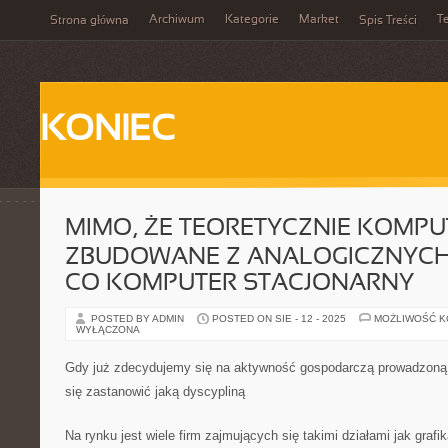
Archiwum
Kategorie
Market
T
Strona główna
Spis Treści
KONIEC
MIMO, ŻE TEORETYCZNIE KOMPU
ZBUDOWANE Z ANALOGICZNYC
CO KOMPUTER STACJONARNY
POSTED BY ADMIN
POSTED ON SIE - 12 - 2025
MOŻLIWOŚĆ 
WYŁĄCZONA
Gdy już zdecydujemy się na aktywność gospodarczą prowadzoną p
się zastanowić jaką dyscypliną
Na rynku jest wiele firm zajmujących się takimi działami jak grafik