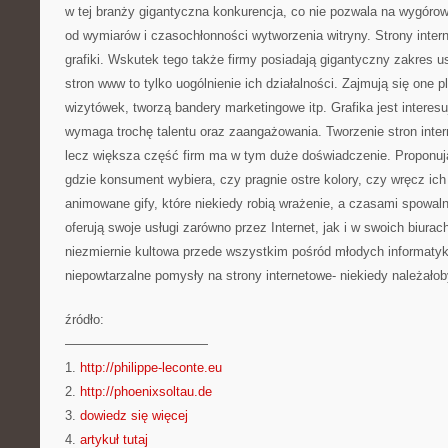
w tej branży gigantyczna konkurencja, co nie pozwala na wygór
od wymiarów i czasochłonności wytworzenia witryny. Strony intern
grafiki. Wskutek tego także firmy posiadają gigantyczny zakres u
stron www to tylko uogólnienie ich działalności. Zajmują się one 
wizytówek, tworzą bandery marketingowe itp. Grafika jest interes
wymaga trochę talentu oraz zaangażowania. Tworzenie stron intern
lecz większa część firm ma w tym duże doświadczenie. Proponuj
gdzie konsument wybiera, czy pragnie ostre kolory, czy wręcz ich
animowane gify, które niekiedy robią wrażenie, a czasami spowalni
oferują swoje usługi zarówno przez Internet, jak i w swoich biura
niezmiernie kultowa przede wszystkim pośród młodych informatyk
niepowtarzalne pomysły na strony internetowe- niekiedy należałob
źródło:
———————————
1.
http://philippe-leconte.eu
2.
http://phoenixsoltau.de
3.
dowiedz się więcej
4.
artykuł tutaj