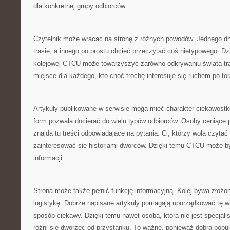
dla konkretnej grupy odbiorców.
Czytelnik może wracać na stronę z różnych powodów. Jednego dn
trasie, a innego po prostu chcieć przeczytać coś nietypowego. Dz
kolejowej CTCU może towarzyszyć zarówno odkrywaniu świata tra
miejsce dla każdego, kto choć trochę interesuje się ruchem po to
Artykuły publikowane w serwisie mogą mieć charakter ciekawost
form pozwala docierać do wielu typów odbiorców. Osoby ceniące
znajdą tu treści odpowiadające na pytania. Ci, którzy wolą czyta
zainteresować się historiami dworców. Dzięki temu CTCU może b
informacji.
Strona może także pełnić funkcję informacyjną. Kolej bywa złożo
logistykę. Dobrze napisane artykuły pomagają uporządkować tę wi
sposób ciekawy. Dzięki temu nawet osoba, która nie jest specjal
różni się dworzec od przystanku. To ważne, ponieważ dobra popul