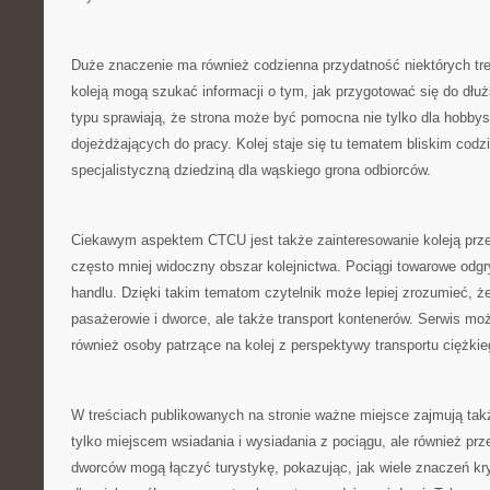
Duże znaczenie ma również codzienna przydatność niektórych tr
koleją mogą szukać informacji o tym, jak przygotować się do dłużs
typu sprawiają, że strona może być pomocna nie tylko dla hobbys
dojeżdżających do pracy. Kolej staje się tu tematem bliskim codzi
specjalistyczną dziedziną dla wąskiego grona odbiorców.
Ciekawym aspektem CTCU jest także zainteresowanie koleją prz
często mniej widoczny obszar kolejnictwa. Pociągi towarowe odg
handlu. Dzięki takim tematom czytelnik może lepiej zrozumieć, że 
pasażerowie i dworce, ale także transport kontenerów. Serwis mo
również osoby patrzące na kolej z perspektywy transportu ciężkie
W treściach publikowanych na stronie ważne miejsce zajmują tak
tylko miejscem wsiadania i wysiadania z pociągu, ale również prz
dworców mogą łączyć turystykę, pokazując, jak wiele znaczeń kry