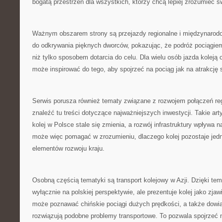
bogatą przestrzeń dla wszystkich, którzy chcą lepiej zrozumieć św
Ważnym obszarem strony są przejazdy regionalne i międzynaro
do odkrywania pięknych dworców, pokazując, że podróż pociągi
niż tylko sposobem dotarcia do celu. Dla wielu osób jazda kole
może inspirować do tego, aby spojrzeć na pociąg jak na atrakcję
Serwis porusza również tematy związane z rozwojem połączeń re
znaleźć tu treści dotyczące najważniejszych inwestycji. Takie ar
kolej w Polsce stale się zmienia, a rozwój infrastruktury wpływa
może więc pomagać w zrozumieniu, dlaczego kolej pozostaje je
elementów rozwoju kraju.
Osobną częścią tematyki są transport kolejowy w Azji. Dzięki te
wyłącznie na polskiej perspektywie, ale prezentuje kolej jako zjaw
może poznawać chińskie pociągi dużych prędkości, a także dowia
rozwiązują podobne problemy transportowe. To pozwala spojrzeć na