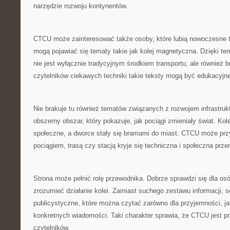
narzędzie rozwoju kontynentów.
CTCU może zainteresować także osoby, które lubią nowoczesne t
mogą pojawiać się tematy takie jak kolej magnetyczna. Dzięki tem
nie jest wyłącznie tradycyjnym środkiem transportu, ale również b
czytelników ciekawych techniki takie teksty mogą być edukacyjne
Nie brakuje tu również tematów związanych z rozwojem infrastruktu
obszerny obszar, który pokazuje, jak pociągi zmieniały świat. Kol
społeczne, a dworce stały się bramami do miast. CTCU może pr
pociągiem, trasą czy stacją kryje się techniczna i społeczna prze
Strona może pełnić rolę przewodnika. Dobrze sprawdzi się dla osób
zrozumieć działanie kolei. Zamiast suchego zestawu informacji, se
publicystyczne, które można czytać zarówno dla przyjemności, ja
konkretnych wiadomości. Taki charakter sprawia, że CTCU jest pr
czytelników.