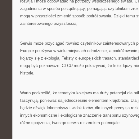
rozwija i może odpowiadać na potrzeby współczesnego świata. 
zagadnienia w sposób porządkujący, pomagając czytelnikom zrozu
mogą w przyszłości zmienić sposób podróżowania. Dzięki temu st
zainteresowanego przyszłością.
Serwis może przyciągać również czytelników zainteresowanych p
Europie przeżywa w wielu miejscach odrodzenie, a podróżowanie 
kojarzy się z ekologią. Teksty o europejskich trasach, standarda
mogą być poznawcze. CTCU może pokazywać, że kolej łączy nie t
historie.
Warto podkreślić, że tematyka kolejowa ma duży potencjał dla mił
fascynują, ponieważ są jednocześnie elementem krajobrazu. Dla 
będzie dźwięk lokomotywy i widok torów, dla innych precyzja rozk
innych ekonomiczne i ekologiczne znaczenie transportu szynow
różne spojrzenia, tworząc serwis o szerokim potencjale.