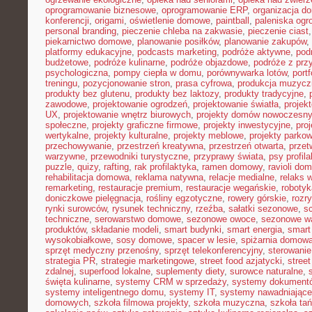
oprogramowanie biznesowe
,
oprogramowanie ERP
,
organizacja 
konferencji
,
origami
,
oświetlenie domowe
,
paintball
,
paleniska og
personal branding
,
pieczenie chleba na zakwasie
,
pieczenie ciast
piekarnictwo domowe
,
planowanie posiłków
,
planowanie zakupów
,
platformy edukacyjne
,
podcasts marketing
,
podróże aktywne
,
pod
budżetowe
,
podróże kulinarne
,
podróże objazdowe
,
podróże z prz
psychologiczna
,
pompy ciepła w domu
,
porównywarka lotów
,
portf
treningu
,
pozycjonowanie stron
,
prasa cyfrowa
,
produkcja muzycz
produkty bez glutenu
,
produkty bez laktozy
,
produkty tradycyjne
,
zawodowe
,
projektowanie ogrodzeń
,
projektowanie światła
,
projek
UX
,
projektowanie wnętrz biurowych
,
projekty domów nowoczesn
społeczne
,
projekty graficzne firmowe
,
projekty inwestycyjne
,
pro
wertykalne
,
projekty kulturalne
,
projekty meblowe
,
projekty parko
przechowywanie
,
przestrzeń kreatywna
,
przestrzeń otwarta
,
prze
warzywne
,
przewodniki turystyczne
,
przyprawy świata
,
psy profil
puzzle
,
quizy
,
rafting
,
rak profilaktyka
,
ramen domowy
,
ravioli do
rehabilitacja domowa
,
reklama natywna
,
relacje medialne
,
relaks 
remarketing
,
restauracje premium
,
restauracje wegańskie
,
roboty
doniczkowe pielęgnacja
,
rośliny egzotyczne
,
rowery górskie
,
rozr
rynki surowców
,
rysunek techniczny
,
rzeźba
,
sałatki sezonowe
,
s
techniczne
,
serowarstwo domowe
,
sezonowe owoce
,
sezonowe w
produktów
,
składanie modeli
,
smart budynki
,
smart energia
,
smart
wysokobiałkowe
,
sosy domowe
,
spacer w lesie
,
spiżarnia domow
sprzęt medyczny przenośny
,
sprzęt telekonferencyjny
,
sterowani
strategia PR
,
strategie marketingowe
,
street food azjatycki
,
stree
zdalnej
,
superfood lokalne
,
suplementy diety
,
surowce naturalne
,
święta kulinarne
,
systemy CRM w sprzedaży
,
systemy dokument
systemy inteligentnego domu
,
systemy IT
,
systemy nawadniające
domowych
,
szkoła filmowa projekty
,
szkoła muzyczna
,
szkoła ta