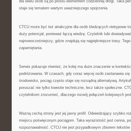
dla wielu osób są po prostu elementem codziennej drogi. Taka per
staje się tematem wartym uważniejszego spojrzenia.
CTCU może być też atrakcyjne dla osób śledzących nietypowe tra
duży potencjał, ponieważ łączą wiedzę. Czytelnik lubi dowiadywać 
najnowocześniejszy, gdzie znajdują się najpiękniejsze trasy. Tego 
zapamiętania.
Serwis pokazuje również, że kolej ma duże znaczenie w kontekśc
podróżowania. W czasach, gdy coraz więcej osób zastanawia si
środowisko, pociąg często staje się rozsądną alternatywą. Artyku
poruszać nie tylko kwestie techniczne, lecz także społeczne. 
czytelnikom zrozumieć, dlaczego rozwój połączeń kolejowych jest 
Ważną cechą strony jest jej jasny profil. Odwiedzający szybko ro
miejscu poświęconym pociągom. Taka wyrazistość jest cenna, p
rozpoznawalność. CTCU nie jest przypadkowym zbiorem tekstów 