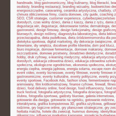
handmade
,
blog gastronomiczny
,
blog kulinarny
,
blog literacki
,
bra
osobisty
,
branding restauracji
,
branding wizualny
,
budownictwo dr
energooszczędne
,
caravaning
,
ceramika artystyczna
,
chatboty
,
ch
chmura obliczeniowa firmy
,
ciasta domowe
,
city guide
,
coaching z
SEO
,
CSR strategie
,
customer experience
,
cyberbezpieczeństwo 
dorosłych
,
czas wolny dzieci
,
dania z kaszy
,
dania z ryżu
,
dania 
degustacja win
,
degustacje
,
dekorowanie tortów
,
dermatologia
,
de
gastronomii
,
design firmowy
,
design funkcjonalny
,
design graficzn
biurowych
,
design roślinny
,
diagnostyka laboratoryjna
,
dieta lekko
przeciwzapalna
,
dieta pudełkowa
,
dieta śródziemnomorska dla po
dietetyka sportowa
,
digital marketing
,
diy dekoracje świąteczne
,
d
drewniane
,
diy wnętrza
,
docelowe profile klientów
,
dom pod klucz
biuro inspiracje
,
domowe fermentacje
,
domowe makarony
,
domowe
oszczędzanie
,
domowe przetwory
,
doradztwo dietetyczne
,
doradz
hobby
,
druk cyfrowy
,
e-learning medyczny
,
edukacja artystyczna d
dorosłych
,
edukacja zdrowotna dzieci
,
edukacja zdrowotna szkoln
społeczna
,
ekologiczne ogrodnictwo
,
ekonomia społeczna
,
ekotur
energia cieplna
,
energia jądrowa
,
energia solarna
,
escape room d
event video
,
eventy biznesowe
,
eventy filmowe
,
eventy firmowe i
gastronomiczne
,
eventy kulturalne
,
eventy polityczne
,
eventy prz
eventy sportowe
,
Facebook Ads
,
fashion show
,
fermentowane nap
animowany
,
film krótkometrażowy
,
finanse cyfrowe
,
firewall
,
fitne
dzieci
,
food delivery online
,
food design
,
food influencerzy
,
food m
truck festival
,
fotografia artystyczna
,
fotografia dziecięca
,
fotograf
ślubna
,
fotografia sportowa
,
gadżety biurowe
,
galeria internetowa
,
gotowanie dla dwojga
,
gotowanie na ognisku
,
gotowanie rodzinne
,
interaktywna
,
grafika komputerowa 3D
,
grafika użytkowa
,
grillow
rodzinne
,
gry logiczne online
,
gry planszowe strategiczne
,
gry ze
herbata matcha
,
hotele dla zwierząt
,
hummus domowy
,
identyfika
glikemiczny
,
influencer marketing kampanie
,
inspekcje budowlane