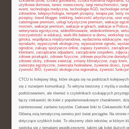
szkolenie psów
,
sztuka gotowania
,
sztuka kulinarna regionalna
,
s
użytkowa domowa
,
taniec nowoczesny
,
targi nieruchomości
,
targ
event
,
technologia medyczna
,
technologie AGD
,
technologie sma
zdrowotne
,
telepsychologia
,
tempeh przepisy
,
terapia par
,
testy 
przepisy
,
travel blogger
,
trekking
,
twórczość artystyczna
,
user exp
cateringowe premium
,
usługi turystyczne premium
,
wakacje egzo
morzem
,
wakacje premium
,
wakacje w górach
,
wakacje w Polsce
weterynaria egzotyczna
,
wideofilmowanie
,
wideokonferencje
,
wirtu
rzeczywistość w edukacji
,
work-life balance w domu
,
workshop su
górska
,
współpraca międzynarodowa
,
wydarzenia edukacyjne
,
wy
wynalazki
,
wypoczynek ekologiczny
,
wyposażenie ogrodu
,
wysta
ogrodzie
,
zakupy spożywcze online
,
zapasy żywności
,
zarządzani
klientami
,
zarządzanie odpadami
,
zarządzanie zespołem
,
zdjęcia
zdrowe przekąski
,
zdrowie fizyczne
,
zdrowie psychiczne dorosłyc
zdrowie skóry
,
zdrowie zwierząt
,
zmiany klimatyczne
,
zupy krem
zwierzęta egzotyczne
,
zwierzęta hodowlane
,
żywienie dzieci
,
żyw
żywność BIO
,
żywność ekologiczna regionalna
,
żywność funkcjo
CTCU to kolejowy blog, które skupia się na podróżach kolejowyc
się z rozwojem komunikacji. To witryna tworzony z myślą o osobac
podróżowaniem, ale również o czytelnikach szukających przystęp
łączy ciekawość do kolei z popularnonaukowym charakterem, dz
zainteresować zarówno turystów. Ciekawe linki to Ciekawostki Ko
Główną osią tematyczną serwisu jest świat pociągów. Na stronie 
dotyczące szybkich kolei. To obszerny zbiór tekstów, w którym kl
spotyka się z tematami współczesnymi, takimi jak kolej dużych 