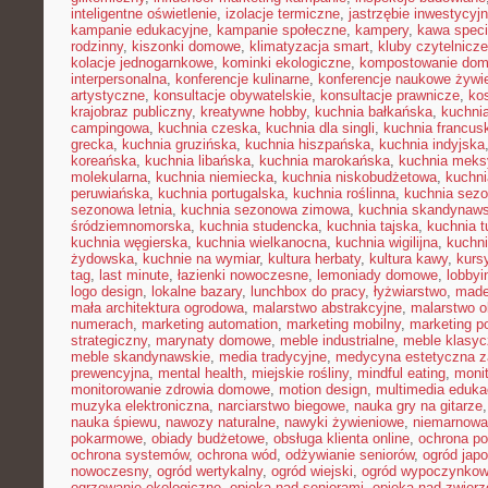
inteligentne oświetlenie
,
izolacje termiczne
,
jastrzębie inwestycyj
kampanie edukacyjne
,
kampanie społeczne
,
kampery
,
kawa speci
rodzinny
,
kiszonki domowe
,
klimatyzacja smart
,
kluby czytelnicze
kolacje jednogarnkowe
,
kominki ekologiczne
,
kompostowanie do
interpersonalna
,
konferencje kulinarne
,
konferencje naukowe żywi
artystyczne
,
konsultacje obywatelskie
,
konsultacje prawnicze
,
ko
krajobraz publiczny
,
kreatywne hobby
,
kuchnia bałkańska
,
kuchnia
campingowa
,
kuchnia czeska
,
kuchnia dla singli
,
kuchnia francus
grecka
,
kuchnia gruzińska
,
kuchnia hiszpańska
,
kuchnia indyjska
koreańska
,
kuchnia libańska
,
kuchnia marokańska
,
kuchnia mek
molekularna
,
kuchnia niemiecka
,
kuchnia niskobudżetowa
,
kuchni
peruwiańska
,
kuchnia portugalska
,
kuchnia roślinna
,
kuchnia sezo
sezonowa letnia
,
kuchnia sezonowa zimowa
,
kuchnia skandynaw
śródziemnomorska
,
kuchnia studencka
,
kuchnia tajska
,
kuchnia t
kuchnia węgierska
,
kuchnia wielkanocna
,
kuchnia wigilijna
,
kuchni
żydowska
,
kuchnie na wymiar
,
kultura herbaty
,
kultura kawy
,
kurs
tag
,
last minute
,
łazienki nowoczesne
,
lemoniady domowe
,
lobbyi
logo design
,
lokalne bazary
,
lunchbox do pracy
,
łyżwiarstwo
,
made
mała architektura ogrodowa
,
malarstwo abstrakcyjne
,
malarstwo o
numerach
,
marketing automation
,
marketing mobilny
,
marketing po
strategiczny
,
marynaty domowe
,
meble industrialne
,
meble klasy
meble skandynawskie
,
media tradycyjne
,
medycyna estetyczna z
prewencyjna
,
mental health
,
miejskie rośliny
,
mindful eating
,
moni
monitorowanie zdrowia domowe
,
motion design
,
multimedia eduka
muzyka elektroniczna
,
narciarstwo biegowe
,
nauka gry na gitarze
nauka śpiewu
,
nawozy naturalne
,
nawyki żywieniowe
,
niemarnowan
pokarmowe
,
obiady budżetowe
,
obsługa klienta online
,
ochrona po
ochrona systemów
,
ochrona wód
,
odżywianie seniorów
,
ogród japo
nowoczesny
,
ogród wertykalny
,
ogród wiejski
,
ogród wypoczynko
ogrzewanie ekologiczne
,
opieka nad seniorami
,
opieka nad zwier