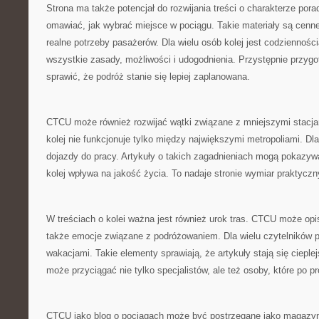
Strona ma także potencjał do rozwijania treści o charakterze po
omawiać, jak wybrać miejsce w pociągu. Takie materiały są cenn
realne potrzeby pasażerów. Dla wielu osób kolej jest codzienności
wszystkie zasady, możliwości i udogodnienia. Przystępnie przyg
sprawić, że podróż stanie się lepiej zaplanowana.
CTCU może również rozwijać wątki związane z mniejszymi stacja
kolej nie funkcjonuje tylko między największymi metropoliami. Dla
dojazdy do pracy. Artykuły o takich zagadnieniach mogą pokazy
kolej wpływa na jakość życia. To nadaje stronie wymiar praktyczn
W treściach o kolei ważna jest również urok tras. CTCU może opis
także emocje związane z podróżowaniem. Dla wielu czytelników p
wakacjami. Takie elementy sprawiają, że artykuły stają się cieple
może przyciągać nie tylko specjalistów, ale też osoby, które po pr
CTCU jako blog o pociągach może być postrzegane jako magazyn p