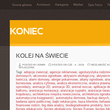
Archiwum
Kategorie
Market
T
Strona główna
Spis Treści
KONIEC
KOLEJ NA ŚWIECIE
POSTED BY ADMIN
POSTED ON CZE - 4 - 2026
MOŻLIWOŚĆ K
WYŁĄCZONA
Tagi:
adopcje zwierząt
,
agencje reklamowe
,
agroturystyka rodzinn
domowych
,
akcesoria ogrodowe
,
aktywizm ekologiczny
,
aktywizm
twórcza
,
alarm domowy
,
alergie pokarmowe
,
altany ogrodowe
,
ana
biznesowa
,
analiza cyfrowa
,
analiza ekonomiczna
,
analiza prawn
sprzedaży
,
animacje 2D
,
animacje 3D
,
animal rescue
,
aplikacje d
balkonu
,
aranżacja restauracji
,
aranżacje sypialni
,
aranżacje tara
krajobrazu
,
architektura miejska nowoczesna
,
architektura ogrod
automatyczna księgowość
,
automatyka domowa
,
backup danych
badania opinii publicznej
,
bajki edukacyjne
,
baza klientów
,
behawi
finansowe rodzin
,
big data analizy
,
biodegradowalne produkty
,
biz
biznes edukacyjny
,
biznes ekologiczny
,
biznes Europa
,
biznes lok