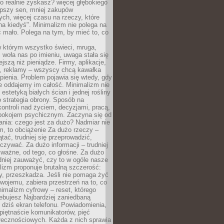
 realnie zyskasz? więcej głębokiego
epszy sen, mniej zakupów
ch, więcej czasu na rzeczy, które
na kiedyś". Minimalizm nie polega na
 mało. Polega na tym, by mieć to, co
w którym wszystko świeci, mruga,
 woła nas po imieniu, uwaga stała się
ejszą niż pieniądze. Firmy, aplikacje,
a, reklamy – wszyscy chcą kawałka
ienia. Problem pojawia się wtedy, gdy
e oddajemy im całość. Minimalizm nie
o estetyką białych ścian i jednej rośliny
o strategia obrony. Sposób na
ontroli nad życiem, decyzjami, pracą,
 spokojem psychicznym. Zaczyna się od
ania: czego jest za dużo? Nadmiar nie
m, to obciążenie Za dużo rzeczy –
ątać, trudniej się przeprowadzić,
oczywać. Za dużo informacji – trudniej
 ważne, od tego, co głośne. Za dużo
dniej zauważyć, czy to w ogóle nasze
lizm proponuje brutalną szczerość:
uży, przeszkadza. Jeśli nie pomaga żyć
swojemu, zabiera przestrzeń na to, co
imalizm cyfrowy – reset, którego
ebujesz Najbardziej zaniedbaną
t dziś ekran telefonu. Powiadomienia,
 piętnaście komunikatorów, pięć
łecznościowych. Każda z nich sprawia