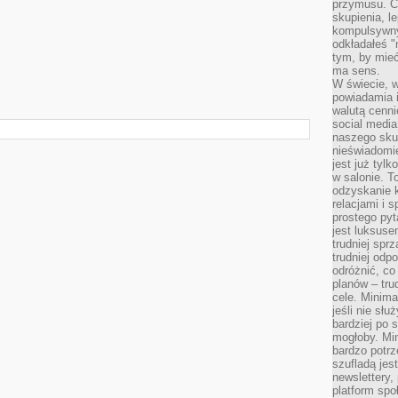
przymusu. Co
skupienia, l
kompulsywny
odkładałeś "
tym, by mieć
ma sens.
W świecie, 
powiadamia i
walutą cenni
social medi
naszego skup
nieświadomi
jest już tylk
w salonie. T
odzyskanie k
relacjami i
prostego pyt
jest luksuse
trudniej sprz
trudniej odp
odróżnić, co
planów – tru
cele. Minima
jeśli nie sł
bardziej po 
mogłoby. Min
bardzo potrz
szufladą jes
newslettery,
platform spo