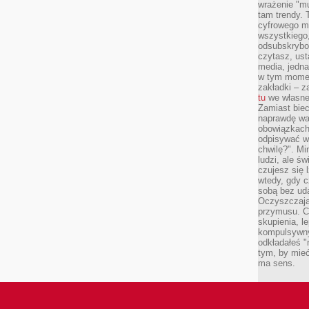
wrażenie "mu
tam trendy.
cyfrowego m
wszystkiego
odsubskrybow
czytasz, ust
media, jedna 
w tym momen
zakładki – z
tu
we własnej
Zamiast biec 
naprawdę wa
obowiązkach
odpisywać w
chwilę?". Mi
ludzi, ale ś
czujesz się l
wtedy, gdy 
sobą bez ud
Oczyszczają 
przymusu. Co
skupienia, l
kompulsywny
odkładałeś "
tym, by mieć
ma sens.