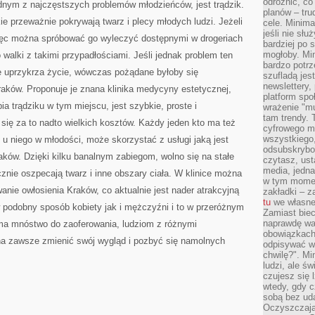
odróżnić, co
nym z najczęstszych problemów młodzieńców, jest trądzik.
planów – tru
kie przeważnie pokrywają twarz i plecy młodych ludzi. Jeżeli
cele. Minima
jeśli nie sł
więc można spróbować go wyleczyć dostępnymi w drogeriach
bardziej po 
mogłoby. Min
walki z takimi przypadłościami. Jeśli jednak problem ten
bardzo potrz
ie uprzykrza życie, wówczas pożądane byłoby się
szufladą jes
newslettery,
raków. Proponuje je znana klinika medycyny estetycznej,
platform spo
ia trądziku w tym miejscu, jest szybkie, proste i
wrażenie "mu
tam trendy.
 się za to nadto wielkich kosztów. Każdy jeden kto ma też
cyfrowego m
wszystkiego
ł u niego w młodości, może skorzystać z usługi jaką jest
odsubskrybow
raków. Dzięki kilku banalnym zabiegom, wolno się na stałe
czytasz, ust
media, jedna 
cznie oszpecają twarz i inne obszary ciała. W klinice można
w tym momen
nie owłosienia Kraków, co aktualnie jest nader atrakcyjną
zakładki – z
tu
we własnej
 podobny sposób kobiety jak i mężczyźni i to w przeróżnym
Zamiast biec 
naprawdę wa
ki ma mnóstwo do zaoferowania, ludziom z różnymi
obowiązkach
 na zawsze zmienić swój wygląd i pozbyć się namolnych
odpisywać w
chwilę?". Mi
ludzi, ale ś
czujesz się l
wtedy, gdy 
sobą bez ud
Oczyszczają 