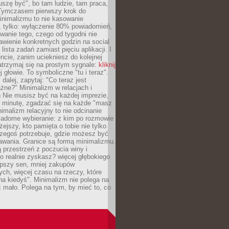
szę być", bo tam ludzie, tam praca,
 Tymczasem pierwszy krok do
inimalizmu to nie kasowanie
, tylko: wyłączenie 80% powiadomień,
anie tego, czego od tygodni nie
awienie konkretnych godzin na social
lista zadań zamiast pięciu aplikacji. I
cie, zanim uciekniesz do kolejnej
atrzymaj się na prostym sygnale:
kliknij
 głowie. To symboliczne "tu i teraz".
dalej, zapytaj: "Co teraz jest
żne?" Minimalizm w relacjach i
 Nie musisz być na każdej imprezie,
 minutę, zgadzać się na każde "masz
nimalizm relacyjny to nie odcinanie
wiadome wybieranie: z kim po rozmowie
żejszy, kto pamięta o tobie nie tylko
czegoś potrzebuje, gdzie możesz być
awania. Granice są formą minimalizmu.
przestrzeń z poczucia winy i
 realnie zyskasz? więcej głębokiego
epszy sen, mniej zakupów
ch, więcej czasu na rzeczy, które
na kiedyś". Minimalizm nie polega na
 mało. Polega na tym, by mieć to, co