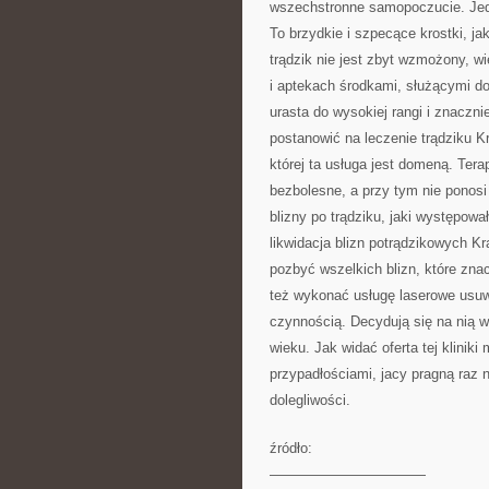
wszechstronne samopoczucie. Jed
To brzydkie i szpecące krostki, ja
trądzik nie jest zbyt wzmożony, 
i aptekach środkami, służącymi do 
urasta do wysokiej rangi i znaczn
postanowić na leczenie trądziku K
której ta usługa jest domeną. Terap
bezbolesne, a przy tym nie ponosi
blizny po trądziku, jaki występowa
likwidacja blizn potrądzikowych K
pozbyć wszelkich blizn, które zna
też wykonać usługę laserowe usuwa
czynnością. Decydują się na nią w
wieku. Jak widać oferta tej klini
przypadłościami, jacy pragną raz
dolegliwości.
źródło:
———————————