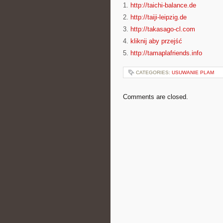
1.
http://taichi-balance.de
2.
http://taiji-leipzig.de
3.
http://takasago-cl.com
4.
kliknij aby przejść
5.
http://tamaplafriends.info
CATEGORIES:
USUWANIE PLAM
Comments are closed.