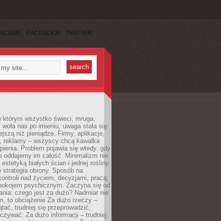
SCRIBE
FACEBOOK
TWITTER
w którym wszystko świeci, mruga,
 woła nas po imieniu, uwaga stała się
ejszą niż pieniądze. Firmy, aplikacje,
a, reklamy – wszyscy chcą kawałka
ienia. Problem pojawia się wtedy, gdy
e oddajemy im całość. Minimalizm nie
o estetyką białych ścian i jednej rośliny
o strategia obrony. Sposób na
ontroli nad życiem, decyzjami, pracą,
 spokojem psychicznym. Zaczyna się od
ania: czego jest za dużo? Nadmiar nie
m, to obciążenie Za dużo rzeczy –
ątać, trudniej się przeprowadzić,
oczywać. Za dużo informacji – trudniej