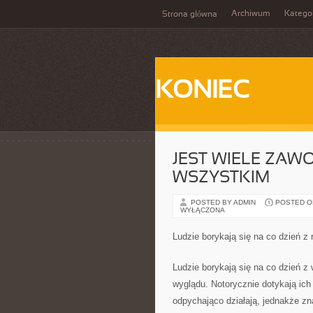
Archiwum
Katego
Strona główna
KONIEC
JEST WIELE ZAW
WSZYSTKIM
POSTED BY ADMIN
POSTED ON 
WYŁĄCZONA
Ludzie borykają się na co dzień z
Ludzie borykają się na co dzień z 
wyglądu. Notorycznie dotykają ich 
odpychająco działają, jednakże z