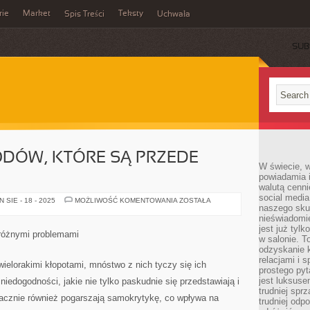
rie
Market
Teksty
Spis Treści
Uchwała
SUB
ODÓW, KTÓRE SĄ PRZEDE
W świecie, 
powiadamia i
walutą cenni
social medi
JEST
SIE - 18 - 2025
MOŻLIWOŚĆ KOMENTOWANIA
ZOSTAŁA
naszego skup
WIELE
ZAWODÓW,
nieświadomi
KTÓRE
jest już tylk
SĄ
 różnymi problemami
PRZEDE
w salonie. T
WSZYSTKIM
odzyskanie k
relacjami i
wielorakimi kłopotami, mnóstwo z nich tyczy się ich
prostego pyt
jest luksuse
niedogodności, jakie nie tylko paskudnie się przedstawiają i
trudniej sprz
nacznie również pogarszają samokrytykę, co wpływa na
trudniej odp