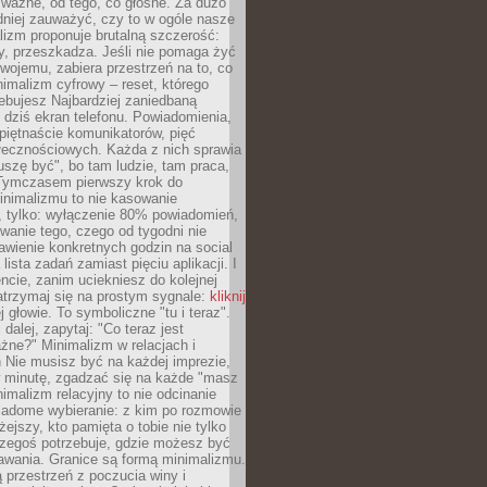
 ważne, od tego, co głośne. Za dużo
dniej zauważyć, czy to w ogóle nasze
lizm proponuje brutalną szczerość:
uży, przeszkadza. Jeśli nie pomaga żyć
swojemu, zabiera przestrzeń na to, co
imalizm cyfrowy – reset, którego
ebujesz Najbardziej zaniedbaną
t dziś ekran telefonu. Powiadomienia,
 piętnaście komunikatorów, pięć
łecznościowych. Każda z nich sprawia
szę być", bo tam ludzie, tam praca,
 Tymczasem pierwszy krok do
inimalizmu to nie kasowanie
, tylko: wyłączenie 80% powiadomień,
anie tego, czego od tygodni nie
awienie konkretnych godzin na social
lista zadań zamiast pięciu aplikacji. I
cie, zanim uciekniesz do kolejnej
atrzymaj się na prostym sygnale:
kliknij
 głowie. To symboliczne "tu i teraz".
dalej, zapytaj: "Co teraz jest
żne?" Minimalizm w relacjach i
 Nie musisz być na każdej imprezie,
 minutę, zgadzać się na każde "masz
nimalizm relacyjny to nie odcinanie
wiadome wybieranie: z kim po rozmowie
żejszy, kto pamięta o tobie nie tylko
czegoś potrzebuje, gdzie możesz być
awania. Granice są formą minimalizmu.
przestrzeń z poczucia winy i