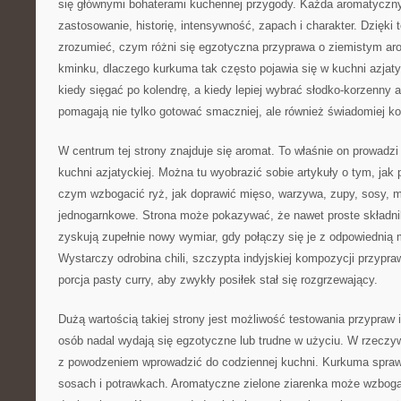
się głównymi bohaterami kuchennej przygody. Każda aromatyczn
zastosowanie, historię, intensywność, zapach i charakter. Dzięki
zrozumieć, czym różni się egzotyczna przyprawa o ziemistym ar
kminku, dlaczego kurkuma tak często pojawia się w kuchni azjatyc
kiedy sięgać po kolendrę, a kiedy lepiej wybrać słodko-korzenny a
pomagają nie tylko gotować smaczniej, ale również świadomiej 
W centrum tej strony znajduje się aromat. To właśnie on prowadzi
kuchni azjatyckiej. Można tu wyobrazić sobie artykuły o tym, ja
czym wzbogacić ryż, jak doprawić mięso, warzywa, zupy, sosy, m
jednogarnkowe. Strona może pokazywać, że nawet proste składnik
zyskują zupełnie nowy wymiar, gdy połączy się je z odpowiednią
Wystarczy odrobina chili, szczypta indyjskiej kompozycji przypra
porcja pasty curry, aby zwykły posiłek stał się rozgrzewający.
Dużą wartością takiej strony jest możliwość testowania przypraw i
osób nadal wydają się egzotyczne lub trudne w użyciu. W rzeczyw
z powodzeniem wprowadzić do codziennej kuchni. Kurkuma sprawd
sosach i potrawkach. Aromatyczne zielone ziarenka może wzbogac