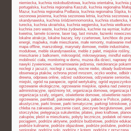
niemiecka
,
kuchnia niskobudżetowa
,
kuchnia orientalna
,
kuchnia 
portugalska
,
kuchnia regionalna Kaszub
,
kuchnia regionalna Małop
Mazur
,
kuchnia regionalna Podlasia
,
kuchnia regionalna Śląska
,
k
sezonowa jesienna
,
kuchnia sezonowa letnia
,
kuchnia sezonowa 
skandynawska
,
kuchnia śródziemnomorska
,
kuchnia studencka
,
turecka
,
kuchnia ukraińska
,
kuchnia węgierska
,
kuchnia wielkano
kuchnia zero waste
,
kuchnia żydowska
,
kuchnie na wymiar
,
kultu
kwietna
,
lamele ścienne
,
laser tag
,
last minute
,
łazienki nowocze
lokalne atrakcje
,
lokalne bazary
,
loty czarterowe
,
lunchbox do pra
energii
,
majówka
,
małe mieszkanie
,
małe remonty
,
malowanie meb
mapa offline
,
marszobiegi
,
marynaty domowe
,
meble industrialne
modułowe
,
meble skandynawskie
,
meble z palet
,
miejskie rośliny
mieszkanie z balkonem
,
mikroogród
,
mikrowyprawy
,
mindful eatin
mobilność ciała
,
monitoring w domu
,
muzea dla dzieci
,
naprawy 
nawyki żywieniowe
,
niemarnowanie jedzenia
,
nietolerancje pokar
noclegi z jacuzzi
,
noclegi z sauną
,
nocne niebo
,
obiady budżetow
obserwacja ptaków
,
ochrona przed mrozem
,
oczko wodne
,
odbiór
drewna
,
odprawa online
,
odzież outdoorowa
,
odżywianie seniorów
miejski
,
ogród na parapecie
,
ogród wertykalny
,
ogród wypoczynko
ogrzewanie ekologiczne
,
ogrzewanie miejskie
,
opieka nad zwierz
administracyjne
,
opóźniony lot
,
organizacja domowa
,
organizacja 
organizacja szafy
,
origami
,
oświetlenie domowe
,
oświetlenie nast
ogrzewanie
,
paintball
,
pakowanie plecaka
,
pałace w Polsce
,
palet
akustyczne
,
parki linowe
,
parki tematyczne
,
parkingi lotniskowe
,
chleba na zakwasie
,
pieczenie ciast
,
pieczywo bezglutenowe
,
pie
storczyków
,
pielęgnacja sukulentów
,
pilates
,
piwo kraftowe
,
plano
zakupów
,
pleśń w mieszkaniu
,
pobyty lecznicze
,
podatek od nier
pociągiem
,
podróże aktywne
,
podróże budżetowe
,
podróże eduka
podróże kulinarne
,
podróże objazdowe
,
podróże poślubne
,
podróż
senioralne
,
podróże solo
,
podróże z kotem
,
podróże z przyczepą
,