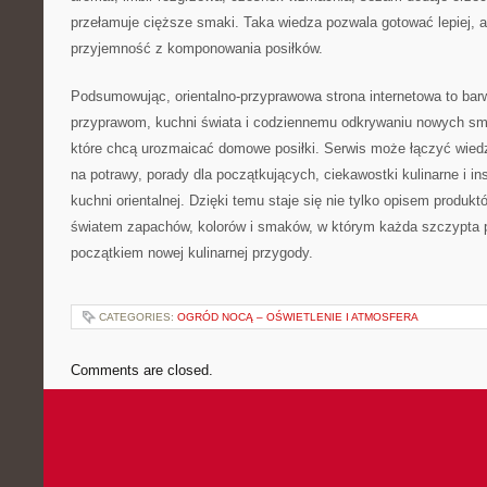
przełamuje cięższe smaki. Taka wiedza pozwala gotować lepiej, a
przyjemność z komponowania posiłków.
Podsumowując, orientalno-przyprawowa strona internetowa to ba
przyprawom, kuchni świata i codziennemu odkrywaniu nowych sm
które chcą urozmaicać domowe posiłki. Serwis może łączyć wied
na potrawy, porady dla początkujących, ciekawostki kulinarne i in
kuchni orientalnej. Dzięki temu staje się nie tylko opisem produk
światem zapachów, kolorów i smaków, w którym każda szczypta
początkiem nowej kulinarnej przygody.
CATEGORIES:
OGRÓD NOCĄ – OŚWIETLENIE I ATMOSFERA
Comments are closed.