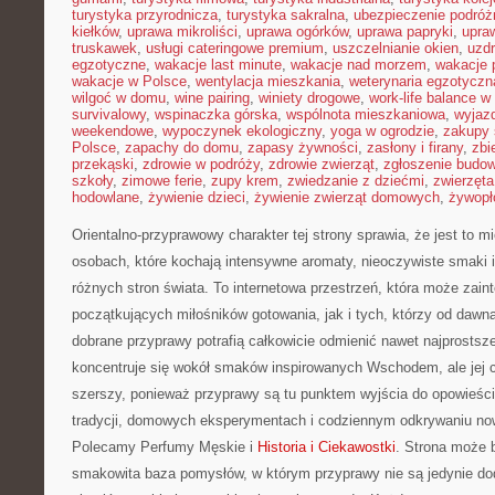
turystyka przyrodnicza
,
turystyka sakralna
,
ubezpieczenie podróż
kiełków
,
uprawa mikroliści
,
uprawa ogórków
,
uprawa papryki
,
upra
truskawek
,
usługi cateringowe premium
,
uszczelnianie okien
,
uzd
egzotyczne
,
wakacje last minute
,
wakacje nad morzem
,
wakacje 
wakacje w Polsce
,
wentylacja mieszkania
,
weterynaria egzotyczn
wilgoć w domu
,
wine pairing
,
winiety drogowe
,
work-life balance 
survivalowy
,
wspinaczka górska
,
wspólnota mieszkaniowa
,
wyjazd
weekendowe
,
wypoczynek ekologiczny
,
yoga w ogrodzie
,
zakupy 
Polsce
,
zapachy do domu
,
zapasy żywności
,
zasłony i firany
,
zbi
przekąski
,
zdrowie w podróży
,
zdrowie zwierząt
,
zgłoszenie budo
szkoły
,
zimowe ferie
,
zupy krem
,
zwiedzanie z dziećmi
,
zwierzęt
hodowlane
,
żywienie dzieci
,
żywienie zwierząt domowych
,
żywopł
Orientalno-przyprawowy charakter tej strony sprawia, że jest to 
osobach, które kochają intensywne aromaty, nieoczywiste smaki i 
różnych stron świata. To internetowa przestrzeń, która może zai
początkujących miłośników gotowania, jak i tych, którzy od dawn
dobrane przyprawy potrafią całkowicie odmienić nawet najprostsz
koncentruje się wokół smaków inspirowanych Wschodem, ale jej c
szerszy, ponieważ przyprawy są tu punktem wyjścia do opowieści 
tradycji, domowych eksperymentach i codziennym odkrywaniu n
Polecamy Perfumy Męskie i
Historia i Ciekawostki
. Strona może 
smakowita baza pomysłów, w którym przyprawy nie są jedynie dod