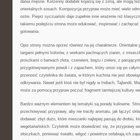
dania mięsne. Korzenny dodatek kojarzą się z zimą, ale mogą też
orientalnych sosach. Kompozycja przypraw może mieć wiele odmi
ostre. Pieprz syczuański daje zupełnie inne wrażenie niż klasyczn
takiemu podejściu strona może edukować, inspirować i zachęcać
gotowania.
Opis strony można oprzeć również na jej charakterze. Orientalne 
targami pełnymi kolorów, z workami pachnących ziaren, z misec
proszkami o barwach złota, czerwieni, brązu i zieleni, z parujący
przygotowywanymi powoli i z zapachem, który unosi się po cały
przenosić czytelnika do świata, w którym kuchnia nie jest obowią
odkrywania. Nawet jeśli ktoś nie był nigdy w Indiach, Tajlandii, M
może za pomocą przypraw poczuć fragment tamtejszej kultury we
Bardzo ważnym elementem tej tematyki są porady kulinarne. Str
przechowywać przyprawy, aby nie traciły aromatu, jak łączyć skła
dodawać zbyt dużo, które mieszanki najlepiej pasują do drobiu, kt
wegetariańskich. Czytelnik może dowiedzieć się, że przyprawy w
słoiczkach, ponieważ światło, wilgoć i powietrze osłabiają ich z