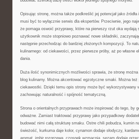
budować szeroką bazę treści wokół jednego spójnego motywu.
Opisując stronę, można także podkreślić jej potencjał jako źródła 
musi być to wyłącznie serwis dla ekspertów. Przeciwnie, jego naj
że pomaga oswoić przyprawy, które na pierwszy rzut oka wydają s
użytkownik może stopniowo poznawać nowe składniki, zaczynając
następnie przechodząc do bardziej złożonych kompozycji. To natu
kulinarnego: od ciekawości, przez pierwsze próby, aż po własne e
dania.
Duża ilość synonimicznych możliwości sprawia, że stronę można
blog kulinarny. Można akcentować egzotyczne smaki. Można też 
ciekawostki. Dzięki temu opis strony może być wykorzystywany w
zachowując naturalność i spójność tematyczną.
Strona o orientalnych przyprawach może inspirować do tego, by go
odważne. Zamiast traktować przyprawy jako przypadkowy dodate
budować nimi całą strukturę smaku. Ostre chili pobudza, kumin na
świeżość, kurkuma daje kolor, cynamon dodaje słodyczy, kardam
aromat, imbir rozgrzewa, czosnek wzmacnia, sezam dodaje orzec