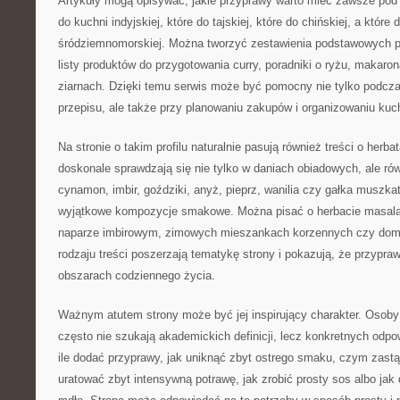
Artykuły mogą opisywać, jakie przyprawy warto mieć zawsze pod r
do kuchni indyjskiej, które do tajskiej, które do chińskiej, a które 
śródziemnomorskiej. Można tworzyć zestawienia podstawowych p
listy produktów do przygotowania curry, poradniki o ryżu, makaro
ziarnach. Dzięki temu serwis może być pomocny nie tylko podcz
przepisu, ale także przy planowaniu zakupów i organizowaniu kuc
Na stronie o takim profilu naturalnie pasują również treści o herb
doskonale sprawdzają się nie tylko w daniach obiadowych, ale r
cynamon, imbir, goździki, anyż, pieprz, wanilia czy gałka muszk
wyjątkowe kompozycje smakowe. Można pisać o herbacie masala
naparze imbirowym, zimowych mieszankach korzennych czy dom
rodzaju treści poszerzają tematykę strony i pokazują, że przypra
obszarach codziennego życia.
Ważnym atutem strony może być jej inspirujący charakter. Osoby
często nie szukają akademickich definicji, lecz konkretnych odp
ile dodać przyprawy, jak uniknąć zbyt ostrego smaku, czym zastąp
uratować zbyt intensywną potrawę, jak zrobić prosty sos albo jak 