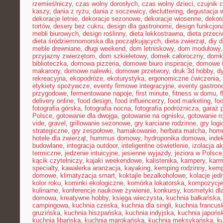
rzemieślniczy
,
czas wolny dorosłych
,
czas wolny dzieci
,
czujnik 
kaszy
,
dania z ryżu
,
dania z soczewicy
,
decluttering
,
degustacja 
dekoracje letnie
,
dekoracje sezonowe
,
dekoracje wiosenne
,
dekor
tortów
,
desery bez cukru
,
design dla gastronomii
,
design funkcjon
mebli biurowych
,
design roślinny
,
dieta lekkostrawna
,
dieta przec
dieta śródziemnomorska dla początkujących
,
dieta zwierząt
,
diy 
meble drewniane
,
długi weekend
,
dom letniskowy
,
dom modułowy
przyjazny zwierzętom
,
dom szkieletowy
,
domek całoroczny
,
domki
biblioteczka
,
domowa pizzeria
,
domowe biuro inspiracje
,
domowe f
makarony
,
domowe nalewki
,
domowe przetwory
,
druk 3d hobby
,
d
rekreacyjna
,
ekopodróże
,
ekoturystyka
,
ergonomiczne ćwiczenia
,
etykiety spożywcze
,
eventy firmowe integracyjne
,
eventy gastron
przygodowe
,
fermentowane napoje
,
first minute
,
fitness w domu
,
delivery online
,
food design
,
food influencerzy
,
food marketing
,
foo
fotografia górska
,
fotografia nocna
,
fotografia podróżnicza
,
garaż 
Polsce
,
gotowanie dla dwojga
,
gotowanie na ognisku
,
gotowanie r
vide
,
gravel
,
grillowanie sezonowe
,
gry karciane rodzinne
,
gry logi
strategiczne
,
gry zespołowe
,
hamakowanie
,
herbata matcha
,
home
hotele dla zwierząt
,
hummus domowy
,
hydroponika domowa
,
inde
budowlane
,
integracja outdoor
,
inteligentne oświetlenie
,
izolacja a
termiczne
,
jedzenie intuicyjne
,
jesienne wyjazdy
,
jeziora w Polsce
kącik czytelniczy
,
kajaki weekendowe
,
kalistenika
,
kampery
,
karm
specialty
,
kawalerka aranżacja
,
kayaking
,
kemping rodzinny
,
kemp
domowe
,
klimatyzacja smart
,
koktajle bezalkoholowe
,
kolacje je
kolor roku
,
kominki ekologiczne
,
komórka lokatorska
,
kompozycje
kulinarne
,
konferencje naukowe żywienie
,
konkursy
,
kosmetyki dla
domowa
,
kreatywne hobby
,
księga wieczysta
,
kuchnia bałkańska
campingowa
,
kuchnia czeska
,
kuchnia dla singli
,
kuchnia francus
gruzińska
,
kuchnia hiszpańska
,
kuchnia indyjska
,
kuchnia japońs
kuchnia libańska
,
kuchnia marokańska
,
kuchnia meksykańska
,
k