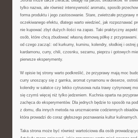
Strona może także zwracać uwagę na jakość składników. W świeci
tylko nazwa, ale również intensywność aromatu, sposób przechow
forma produktu i jego zastosowanie. Stare, zwietrzałe przyprawy
oczekiwanego efektu, dlatego warto wiedzieć, jak rozpoznawać pro
nie kupować zbyt dużych ilości na zapas. Taki praktyczny aspekt
osób, które chcą zbudować własną domową półkę z przyprawami
od czego zacząć: od kurkumy, kuminu, kolendry, słodkiej i ostrej 
kardamonu, curry, chili, czosnku, sezamu, pieprzu i gotowych mie
pierwsze eksperymenty.
W opisie tej strony warto podkreślić, że przyprawy mają moc bu
curry unoszący się z garnka, aromat cynamonu w deserze, ostrość
kolendry w sałatce czy lekko cytrusowa nuta trawy cytrynowej mog
się czymś więcej niż tylko jedzeniem. Kuchnia oparta na przypr
zachęca do eksperymentów. Dla jednych będzie to sposób na po
z domu, dla innych metoda na urozmaicenie codziennych obiadów,
która prowadzi do coraz głębszego poznawania kultur kulinarnych.
Taka strona może być również wartościowa dla osób prowadzącyc