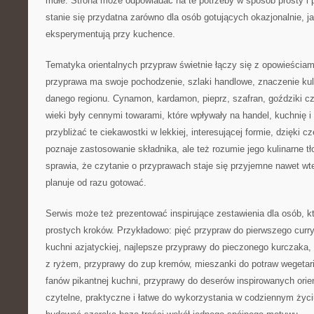
mdłe. Strona może odpowiadać na te potrzeby w sposób prosty i 
stanie się przydatna zarówno dla osób gotujących okazjonalnie, jak
eksperymentują przy kuchence.
Tematyka orientalnych przypraw świetnie łączy się z opowieściam
przyprawa ma swoje pochodzenie, szlaki handlowe, znaczenie kul
danego regionu. Cynamon, kardamon, pieprz, szafran, goździki c
wieki były cennymi towarami, które wpływały na handel, kuchnię 
przybliżać te ciekawostki w lekkiej, interesującej formie, dzięki 
poznaje zastosowanie składnika, ale też rozumie jego kulinarne tło
sprawia, że czytanie o przyprawach staje się przyjemne nawet wt
planuje od razu gotować.
Serwis może też prezentować inspirujące zestawienia dla osób, k
prostych kroków. Przykładowo: pięć przypraw do pierwszego curr
kuchni azjatyckiej, najlepsze przyprawy do pieczonego kurczaka,
z ryżem, przyprawy do zup kremów, mieszanki do potraw wegetaria
fanów pikantnej kuchni, przyprawy do deserów inspirowanych orie
czytelne, praktyczne i łatwe do wykorzystania w codziennym życ