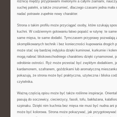
różnicę między przyprawami mielonymi a całymi ziarnami, nauczy
suchej patelni, a także zrozumieć, dlaczego czasami jedna mała
nadać potrawie zupełnie nowy charakter.
Strona o takim profilu może przyciągać osoby, które szukają sp
kuchni. W codziennym gotowaniu łatwo popaść w rutynę: te same 
same mięsa, te same dodatki. Tymczasem przyprawy pozwalają 
skomplikowanych technik i bez konieczności kupowania drogich 
może stać się bardziej indyjska dzięki kuminowi, kurkumie i kol
mogą nabrać bliskowschodniego charakteru dzięki cynamonowi, p
odrobinie ostrości. Ryż może przestać być zwykłym dodatkiem, je
kardamonem, szafranem, goździkami lub aromatyczną mieszanką 
pokazują, że strona może być praktyczna, użyteczna i bliska c
czytelnika.
Ważną częścią opisu może być także roślinne inspiracje. Orienta
pasują do soczewicy, ciecierzycy, fasoli, tofu, bakłażana, kalafior
szpinaku. Dzięki nim kuchnia bez mięsa nie musi być nudna ani 
może być kolorowa. Strona może pokazywać, jak przygotowywać 