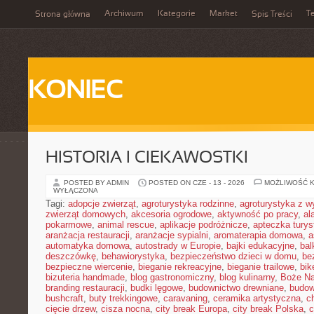
Archiwum
Kategorie
Market
T
Strona główna
Spis Treści
KONIEC
HISTORIA I CIEKAWOSTKI
POSTED BY ADMIN
POSTED ON CZE - 13 - 2026
MOŻLIWOŚĆ 
WYŁĄCZONA
Tagi:
adopcje zwierząt
,
agroturystyka rodzinne
,
agroturystyka z 
zwierząt domowych
,
akcesoria ogrodowe
,
aktywność po pracy
,
al
pokarmowe
,
animal rescue
,
aplikacje podróżnicze
,
apteczka tury
aranżacja restauracji
,
aranżacje sypialni
,
aromaterapia domowa
,
a
automatyka domowa
,
autostrady w Europie
,
bajki edukacyjne
,
bal
deszczówkę
,
behawiorystyka
,
bezpieczeństwo dzieci w domu
,
be
bezpieczne wiercenie
,
bieganie rekreacyjne
,
bieganie trailowe
,
bik
bizuteria handmade
,
blog gastronomiczny
,
blog kulinarny
,
Boże Na
branding restauracji
,
budki lęgowe
,
budownictwo drewniane
,
budow
bushcraft
,
buty trekkingowe
,
caravaning
,
ceramika artystyczna
,
c
cięcie drzew
,
cisza nocna
,
city break Europa
,
city break Polska
,
c