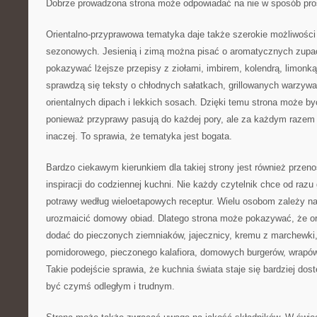
Dobrze prowadzona strona może odpowiadać na nie w sposób prost
Orientalno-przyprawowa tematyka daje także szerokie możliwości 
sezonowych. Jesienią i zimą można pisać o aromatycznych zup
pokazywać lżejsze przepisy z ziołami, imbirem, kolendrą, limon
sprawdzą się teksty o chłodnych sałatkach, grillowanych warzyw
orientalnych dipach i lekkich sosach. Dzięki temu strona może by
ponieważ przyprawy pasują do każdej pory, ale za każdym razem
inaczej. To sprawia, że tematyka jest bogata.
Bardzo ciekawym kierunkiem dla takiej strony jest również prze
inspiracji do codziennej kuchni. Nie każdy czytelnik chce od ra
potrawy według wieloetapowych receptur. Wielu osobom zależy n
urozmaicić domowy obiad. Dlatego strona może pokazywać, że o
dodać do pieczonych ziemniaków, jajecznicy, kremu z marchewki,
pomidorowego, pieczonego kalafiora, domowych burgerów, wrapó
Takie podejście sprawia, że kuchnia świata staje się bardziej dos
być czymś odległym i trudnym.