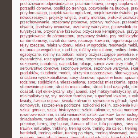
podróżowanie odpowiedzialne
,
pola namiotowe
,
pompy ciepła w 
porządki domowe
,
posiłki po treningu
,
pozwolenie na budowę
,
pra
przydomowego
,
projektowanie ogrodzeń
,
projektowanie światła
,
pr
nowoczesnych
,
projekty wnętrz
,
promy morskie
,
protokół zdawczo
przechowywanie
,
przeprawy promowe
,
przerwy ruchowe
,
przesadz
otwarta
,
przetwory owocowe
,
przetwory warzywne
,
przewodnik po
turystyczne
,
przycinanie krzewów
,
przyczepa kempingowa
,
przyg
przygotowanie do półmaratonu
,
przyprawy świata
,
psy profilaktyk
ramen domowy
,
ravioli domowe
,
recenzje kawiarni
,
regeneracja po
rejsy rzeczne
,
relaks w domu
,
relaks w ogrodzie
,
renowacja mebli
restauracje wegańskie
,
road trip
,
rośliny cieniolubne
,
rośliny doni
egzotyczne
,
rośliny na balkon
,
rośliny oczyszczające powietrze
,
r
dynamiczne
,
rozciąganie statyczne
,
rozgrzewka biegowa
,
rozryw
sezonowe
,
sanatoria
,
sąsiedzkie relacje
,
savoir-vivre przy stole
,
ś
serowarstwo domowe
,
sezonowe owoce
,
sezonowe warzywa
,
ska
produktów
,
składanie modeli
,
skrzynka narzędziowa
,
ślad węglow
śniadania wysokobiałkowe
,
sosy domowe
,
spacer w lesie
,
spiżar
rodzinne
,
spółdzielnia mieszkaniowa
,
sprzedaż mieszkania
,
sprzę
sterowanie głosem
,
stodoła mieszkalna
,
street food azjatycki
,
str
coastal
,
styl eklektyczny
,
styl japandi
,
styl maksymalistyczny
,
st
minimalistyczny
,
styl modern farmhouse
,
superfood lokalne
,
survi
kwiaty
,
świece sojowe
,
święta kulinarne
,
sylwester w górach
,
syst
domowych
,
szczepienia podróżne
,
szkodniki roślin
,
szkolenia kul
szlaki górskie
,
szlaki historyczne
,
szlaki kulinarne
,
szlaki nadmor
rowerowe rodzinne
,
szlaki winiarskie
,
szlaki zamków
,
tanie nocleg
śniadaniowe
,
team building event
,
technologie smart home
,
tekst
przepisy
,
termy
,
tiny house
,
tłumacz offline
,
tofu przepisy
,
trasy 
trawnik naturalny
,
trekking
,
trening core
,
trening dla dzieci
,
trening
kettlebell
,
trening kobiet
,
trening po ciąży
,
trening równowagi
,
tren
gumami
,
turystyka filmowa
,
turystyka industrialna
,
turystyka kole