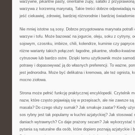
warzywne, pikantne pasty, orientalne zupy, sałatki z przyprawion
warzywa z korzenną marynatą. Takie treści dobrze odpowiadają n
jeść ciekawiej, zdrowiej, bardziej różnorodnie i bardziej świadomie
Nie mniej istotne są sosy. Dobrze przygotowana marynata potrafi
warzyw i tofu. Może bazować na jogurcie, oleju, soku z cytryny, 
sojowym, czosnku, imbirze, chili, kolendrze, kuminie czy papryc
różne warianty takich połączeń: łagodne, pikantne, słodko-kwaśn
cytrusowe lub bardzo ostre. Dzięki temu użytkownik może samo
potrawy i dopasowywać ją do własnych preferencji. To ważne, pon
jest jednorodna. Może być delikatna i kremowa, ale też ognista, 
mocno ziołowa.
Strona może pełnić funkcję praktycznej encyklopedii. Czytelnik m
nazw, które często pojawiają się w przepisach, ale nie zawsze s
masala? Do czego służy sumak? Jak smakuje zaatar? Kiedy uży
sos rybny jest tak popularny w kuchni azjatyckiej? Jak stosowa
daniach wytrawnych? Co daje prażony sezam? Jak wykorzystać t
pytania są naturalne dla osób, które dopiero poznają azjatyckie i