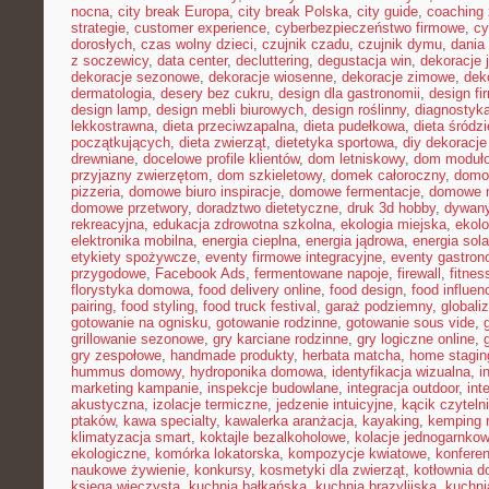
nocna
,
city break Europa
,
city break Polska
,
city guide
,
coaching 
strategie
,
customer experience
,
cyberbezpieczeństwo firmowe
,
cy
dorosłych
,
czas wolny dzieci
,
czujnik czadu
,
czujnik dymu
,
dania
z soczewicy
,
data center
,
decluttering
,
degustacja win
,
dekoracje 
dekoracje sezonowe
,
dekoracje wiosenne
,
dekoracje zimowe
,
dek
dermatologia
,
desery bez cukru
,
design dla gastronomii
,
design f
design lamp
,
design mebli biurowych
,
design roślinny
,
diagnostyka
lekkostrawna
,
dieta przeciwzapalna
,
dieta pudełkowa
,
dieta śródz
początkujących
,
dieta zwierząt
,
dietetyka sportowa
,
diy dekoracj
drewniane
,
docelowe profile klientów
,
dom letniskowy
,
dom moduł
przyjazny zwierzętom
,
dom szkieletowy
,
domek całoroczny
,
domow
pizzeria
,
domowe biuro inspiracje
,
domowe fermentacje
,
domowe 
domowe przetwory
,
doradztwo dietetyczne
,
druk 3d hobby
,
dywany
rekreacyjna
,
edukacja zdrowotna szkolna
,
ekologia miejska
,
ekolo
elektronika mobilna
,
energia cieplna
,
energia jądrowa
,
energia sol
etykiety spożywcze
,
eventy firmowe integracyjne
,
eventy gastron
przygodowe
,
Facebook Ads
,
fermentowane napoje
,
firewall
,
fitne
florystyka domowa
,
food delivery online
,
food design
,
food influen
pairing
,
food styling
,
food truck festival
,
garaż podziemny
,
globali
gotowanie na ognisku
,
gotowanie rodzinne
,
gotowanie sous vide
,
grillowanie sezonowe
,
gry karciane rodzinne
,
gry logiczne online
,
gry zespołowe
,
handmade produkty
,
herbata matcha
,
home stagin
hummus domowy
,
hydroponika domowa
,
identyfikacja wizualna
,
i
marketing kampanie
,
inspekcje budowlane
,
integracja outdoor
,
int
akustyczna
,
izolacje termiczne
,
jedzenie intuicyjne
,
kącik czyteln
ptaków
,
kawa specialty
,
kawalerka aranżacja
,
kayaking
,
kemping 
klimatyzacja smart
,
koktajle bezalkoholowe
,
kolacje jednogarnko
ekologiczne
,
komórka lokatorska
,
kompozycje kwiatowe
,
konferen
naukowe żywienie
,
konkursy
,
kosmetyki dla zwierząt
,
kotłownia 
księga wieczysta
,
kuchnia bałkańska
,
kuchnia brazylijska
,
kuchn