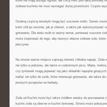
które nie mają dużego ogrodu, ale chcą mieć pod ręką domową me
ziołowa kuchnia nie musi wymagać dużej przestrzeni. Często wyst
Osobną częścią tematyki mogą być suszenie roślin. Serwis moż
kolor ziół po sezonie, jak je zbierać, a także jak wykorzystywać
gotowaniu. Dla wielu osób to ważny temat, ponieważ suszone zioła
może inspirować do tego, aby tworzyć własne ziołowe sole, któr
pieczywa.
Na stronie ważne miejsce zajmują również chłodne napoje. Zioł
nie tylko w jedzeniu, ale także w codziennym piciu. Mięta, melisa
czy tymianek mogą pojawiać się jako składniki napojów gorących
trafiać nie tylko do osób, które interesuje gotowanie, ale także 
prostych przepisów na herbaty.
Zioła od Kuchni może być także źródłem wiedzy do poznawania zi
kuchni zioła są obecne w kuchni domowej. Strona może pokazywać