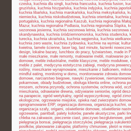
czeska
,
kuchnia dla singli
,
kuchnia francuska
,
kuchnia fusion
,
kuc
gruzińska
,
kuchnia hiszpańska
,
kuchnia indyjska
,
kuchnia japońs
kuchnia libańska
,
kuchnia marokańska
,
kuchnia meksykańska
,
k
niemiecka
,
kuchnia niskobudżetowa
,
kuchnia orientalna
,
kuchnia 
portugalska
,
kuchnia regionalna Kaszub
,
kuchnia regionalna Małop
Mazur
,
kuchnia regionalna Podlasia
,
kuchnia regionalna Śląska
,
k
sezonowa jesienna
,
kuchnia sezonowa letnia
,
kuchnia sezonowa 
skandynawska
,
kuchnia śródziemnomorska
,
kuchnia studencka
,
turecka
,
kuchnia ukraińska
,
kuchnia węgierska
,
kuchnia wielkano
kuchnia zero waste
,
kuchnia żydowska
,
kuchnie na wymiar
,
kultu
kwietna
,
lamele ścienne
,
laser tag
,
last minute
,
łazienki nowocze
design
,
lokalne bazary
,
lunchbox do pracy
,
łyżwiarstwo
,
made in P
małe mieszkanie
,
małe remonty
,
malowanie mebli
,
malowanie po 
domowe
,
meble industrialne
,
meble klasyczne
,
meble modułowe
,
meble z palet
,
medycyna estetyczna zabiegi
,
medycyna prewency
rośliny
,
mieszkanie wynajmowane
,
mieszkanie z balkonem
,
mikro
mindful eating
,
monitoring w domu
,
monitorowanie zdrowia domow
domowe
,
narciarstwo biegowe
,
nawyki żywieniowe
,
niemarnowanie
pokarmowe
,
obiady budżetowe
,
obsługa klienta online
,
ochrona po
mrozem
,
ochrona przyrody
,
ochrona systemów
,
ochrona wód
,
ocz
mieszkania
,
odnawianie drewna
,
odżywianie seniorów
,
ogród des
na parapecie
,
ogród wertykalny
,
ogród wypoczynkowy
,
ogród zim
ekologiczne
,
ogrzewanie miejskie
,
opieka nad zwierzętami domo
oprogramowanie ERP
,
organizacja domowa
,
organizacja kuchni
,
o
organizacja szafy
,
origami
,
oświetlenie domowe
,
oświetlenie nast
ogrzewanie
,
paintball
,
palety kolorów
,
panele akustyczne
,
parki li
chleba na zakwasie
,
pieczenie ciast
,
pieczywo bezglutenowe
,
pie
pielęgnacja bonsai
,
pielęgnacja storczyków
,
pielęgnacja sukulent
posiłków
,
planowanie zakupów
,
platformy chmurowe
,
pleśń w mie
nieruchomości
,
podróż pociągiem
,
podróże aktywne
,
podróże bud