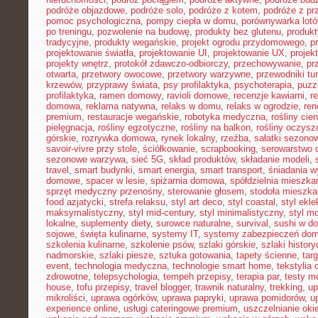
podróże objazdowe
,
podróże solo
,
podróże z kotem
,
podróże z pr
pomoc psychologiczna
,
pompy ciepła w domu
,
porównywarka lot
po treningu
,
pozwolenie na budowę
,
produkty bez glutenu
,
produkt
tradycyjne
,
produkty wegańskie
,
projekt ogrodu przydomowego
,
p
projektowanie światła
,
projektowanie UI
,
projektowanie UX
,
proje
projekty wnętrz
,
protokół zdawczo-odbiorczy
,
przechowywanie
,
pr
otwarta
,
przetwory owocowe
,
przetwory warzywne
,
przewodniki tu
krzewów
,
przyprawy świata
,
psy profilaktyka
,
psychoterapia
,
puzz
profilaktyka
,
ramen domowy
,
ravioli domowe
,
recenzje kawiarni
,
r
domowa
,
reklama natywna
,
relaks w domu
,
relaks w ogrodzie
,
ren
premium
,
restauracje wegańskie
,
robotyka medyczna
,
rośliny cie
pielęgnacja
,
rośliny egzotyczne
,
rośliny na balkon
,
rośliny oczysz
górskie
,
rozrywka domowa
,
rynek lokalny
,
rzeźba
,
sałatki sezono
savoir-vivre przy stole
,
ściółkowanie
,
scrapbooking
,
serowarstwo
sezonowe warzywa
,
sieć 5G
,
skład produktów
,
składanie modeli
,
travel
,
smart budynki
,
smart energia
,
smart transport
,
śniadania 
domowe
,
spacer w lesie
,
spiżarnia domowa
,
spółdzielnia mieszka
sprzęt medyczny przenośny
,
sterowanie głosem
,
stodoła mieszka
food azjatycki
,
strefa relaksu
,
styl art deco
,
styl coastal
,
styl ekl
maksymalistyczny
,
styl mid-century
,
styl minimalistyczny
,
styl m
lokalne
,
suplementy diety
,
surowce naturalne
,
survival
,
sushi w d
sojowe
,
święta kulinarne
,
systemy IT
,
systemy zabezpieczeń do
szkolenia kulinarne
,
szkolenie psów
,
szlaki górskie
,
szlaki histor
nadmorskie
,
szlaki piesze
,
sztuka gotowania
,
tapety ścienne
,
tar
event
,
technologia medyczna
,
technologie smart home
,
tekstylia
zdrowotne
,
telepsychologia
,
tempeh przepisy
,
terapia par
,
testy 
house
,
tofu przepisy
,
travel blogger
,
trawnik naturalny
,
trekking
,
up
mikroliści
,
uprawa ogórków
,
uprawa papryki
,
uprawa pomidorów
,
u
experience online
,
usługi cateringowe premium
,
uszczelnianie oki