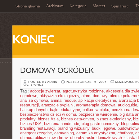
Archiwum
Kategorie
Market
T
Strona główna
Spis Treści
KONIEC
DOMOWY OGRÓDEK
POSTED BY ADMIN
POSTED ON CZE - 6 - 2026
MOŻLIWOŚĆ K
WYŁĄCZONA
Tagi:
adopcje zwierząt
,
agroturystyka rodzinne
,
akcesoria dla zw
ogrodowe
,
aktywizm ekologiczny
,
alarm domowy
,
alergie pokarm
analiza cyfrowa
,
animal rescue
,
aplikacje dietetyczne
,
aranżacja 
restauracji
,
aranżacje sypialni
,
aromaterapia domowa
,
audioguide
backup danych
,
bajki edukacyjne
,
balkon w bloku
,
beczka na de
bezpieczeństwo dzieci w domu
,
bezpieczne wiercenie
,
big data an
produkty
,
biznes Azja
,
biznes data-driven
,
biznes ekologiczny
,
bi
biznes USA
,
bizuteria handmade
,
blog gastronomiczny
,
blog kulin
branding restauracji
,
branding wizualny
,
budki lęgowe
,
budownictw
energooszczędne
,
caravaning
,
ceramika artystyczna
,
chatboty
,
ch
chmura obliczeniowa firmy
,
choroby roślin doniczkowych
,
ciasta 