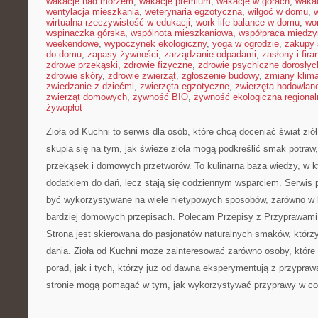
wakacje nad morzem
,
wakacje premium
,
wakacje w górach
,
waka
wentylacja mieszkania
,
weterynaria egzotyczna
,
wilgoć w domu
,
w
wirtualna rzeczywistość w edukacji
,
work-life balance w domu
,
wo
wspinaczka górska
,
wspólnota mieszkaniowa
,
współpraca międz
weekendowe
,
wypoczynek ekologiczny
,
yoga w ogrodzie
,
zakupy 
do domu
,
zapasy żywności
,
zarządzanie odpadami
,
zasłony i fira
zdrowe przekąski
,
zdrowie fizyczne
,
zdrowie psychiczne dorosłyc
zdrowie skóry
,
zdrowie zwierząt
,
zgłoszenie budowy
,
zmiany klim
zwiedzanie z dziećmi
,
zwierzęta egzotyczne
,
zwierzęta hodowlan
zwierząt domowych
,
żywność BIO
,
żywność ekologiczna regional
żywopłot
Zioła od Kuchni to serwis dla osób, które chcą doceniać świat zi
skupia się na tym, jak świeże zioła mogą podkreślić smak potraw
przekąsek i domowych przetworów. To kulinarna baza wiedzy, w kt
dodatkiem do dań, lecz stają się codziennym wsparciem. Serwis 
być wykorzystywane na wiele nietypowych sposobów, zarówno w ku
bardziej domowych przepisach. Polecam Przepisy z Przyprawami
Strona jest skierowana do pasjonatów naturalnych smaków, którz
dania. Zioła od Kuchni może zainteresować zarówno osoby, które 
porad, jak i tych, którzy już od dawna eksperymentują z przypraw
stronie mogą pomagać w tym, jak wykorzystywać przyprawy w c