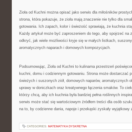
Zioła od Kuchni można opisać jako serwis dla miłośników prosty
strona, która pokazuje, że zioła mają znaczenie nie tylko dla sma
gotowania. Ich zapach, kolor i świeżość sprawiają, że kuchnia staje
Każdy artykuł może być zaproszeniem do tego, aby spojrzeć na zw
odkryć, jak wiele możliwości kryje się w małych listkach, suszon
aromatycznych naparach i domowych kompozycjach.
Podsumowując, Zioła od Kuchni to kulinarna przestrzeń poświęco
kuchni, domu i codziennym gotowaniu. Strona może dostarczać 
świeżych i suszonych ziół, domowych naparów, aromatycznych ole
uprawy w doniczkach oraz kreatywnego łączenia smaków. To ciek
którzy chcą, aby ich kuchnia była bardziej pełna roślinnych inspir
serwis może stać się wartościowym źródłem treści dla osób szu
na to, by codzienne dania, napoje i przekąski zyskały wyjątkowy z
CATEGORIES:
MATEMATYKA DYSKRETNA