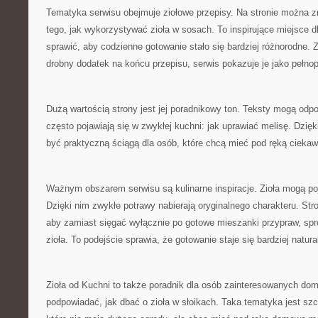
Tematyka serwisu obejmuje ziołowe przepisy. Na stronie można z
tego, jak wykorzystywać zioła w sosach. To inspirujące miejsce d
sprawić, aby codzienne gotowanie stało się bardziej różnorodne. Z
drobny dodatek na końcu przepisu, serwis pokazuje je jako pełno
Dużą wartością strony jest jej poradnikowy ton. Teksty mogą odpo
często pojawiają się w zwykłej kuchni: jak uprawiać melisę. Dzię
być praktyczną ściągą dla osób, które chcą mieć pod ręką ciek
Ważnym obszarem serwisu są kulinarne inspiracje. Zioła mogą po
Dzięki nim zwykłe potrawy nabierają oryginalnego charakteru. St
aby zamiast sięgać wyłącznie po gotowe mieszanki przypraw, sp
zioła. To podejście sprawia, że gotowanie staje się bardziej natura
Zioła od Kuchni to także poradnik dla osób zainteresowanych do
podpowiadać, jak dbać o zioła w słoikach. Taka tematyka jest szc