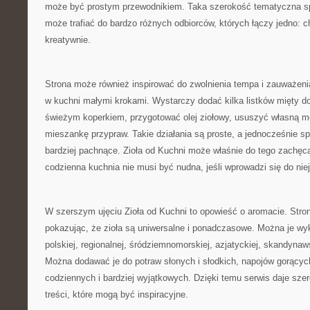
może być prostym przewodnikiem. Taka szerokość tematyczna sp
może trafiać do bardzo różnych odbiorców, których łączy jedno: c
kreatywnie.
Strona może również inspirować do zwolnienia tempa i zauważeni
w kuchni małymi krokami. Wystarczy dodać kilka listków mięty d
świeżym koperkiem, przygotować olej ziołowy, ususzyć własną m
mieszankę przypraw. Takie działania są proste, a jednocześnie spr
bardziej pachnące. Zioła od Kuchni może właśnie do tego zachęc
codzienna kuchnia nie musi być nudna, jeśli wprowadzi się do niej
W szerszym ujęciu Zioła od Kuchni to opowieść o aromacie. Stro
pokazując, że zioła są uniwersalne i ponadczasowe. Można je w
polskiej, regionalnej, śródziemnomorskiej, azjatyckiej, skandyna
Można dodawać je do potraw słonych i słodkich, napojów gorącyc
codziennych i bardziej wyjątkowych. Dzięki temu serwis daje szer
treści, które mogą być inspiracyjne.