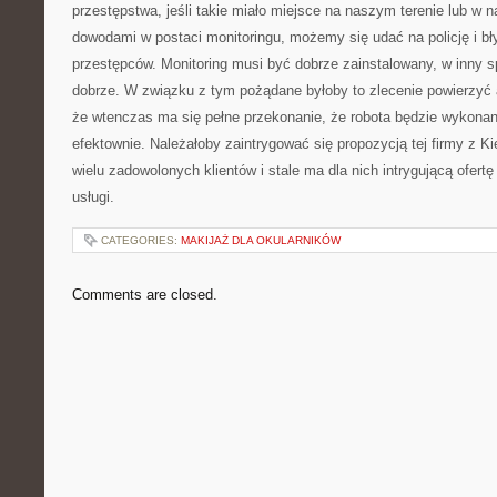
przestępstwa, jeśli takie miało miejsce na naszym terenie lub w na
dowodami w postaci monitoringu, możemy się udać na policję i bł
przestępców. Monitoring musi być dobrze zainstalowany, w inny sp
dobrze. W związku z tym pożądane byłoby to zlecenie powierzyć a
że wtenczas ma się pełne przekonanie, że robota będzie wykonan
efektownie. Należałoby zaintrygować się propozycją tej firmy z K
wielu zadowolonych klientów i stale ma dla nich intrygującą ofertę 
usługi.
CATEGORIES:
MAKIJAŻ DLA OKULARNIKÓW
Comments are closed.