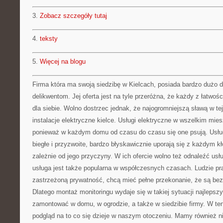
3.
Zobacz szczegóły tutaj
4.
teksty
5.
Więcej na blogu
Firma która ma swoją siedzibę w Kielcach, posiada bardzo dużo
delikwentom. Jej oferta jest na tyle przeróżna, że każdy z łatwoś
dla siebie. Wolno dostrzec jednak, że najogromniejszą sławą w tej
instalacje elektryczne kielce. Usługi elektryczne w wszelkim mie
ponieważ w każdym domu od czasu do czasu się one psują. Usługi 
biegłe i przyzwoite, bardzo błyskawicznie uporają się z każdym k
zależnie od jego przyczyny. W ich ofercie wolno też odnaleźć usłu
usługa jest także popularna w współczesnych czasach. Ludzie p
zastrzeżoną prywatność, chcą mieć pełne przekonanie, że są be
Dlatego montaż monitoringu wydaje się w takiej sytuacji najleps
zamontować w domu, w ogrodzie, a także w siedzibie firmy. W t
podgląd na to co się dzieje w naszym otoczeniu. Mamy również n