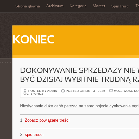
Archiwum
Kategorie
Market
T
Strona główna
Spis Treści
KONIEC
DOKONYWANIE SPRZEDAŻY NIE 
BYĆ DZISIAJ WYBITNIE TRUDNĄ 
POSTED BY ADMIN
POSTED ON LIS - 3 - 2025
MOŻLIWOŚĆ K
WYŁĄCZONA
Niesłychanie dużo osób patrząc na samo pojęcie cynkowania ogn
1.
Zobacz powiązane treści
2.
spis tresci