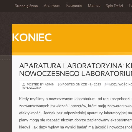
Archiwum
Kategorie
Market
T
Strona główna
Spis Treści
KONIEC
APARATURA LABORATORYJNA: K
NOWOCZESNEGO LABORATORI
POSTED BY ADMIN
POSTED ON CZE - 8 - 2025
MOŻLIWOŚĆ K
WYŁĄCZONA
Kiedy myślimy o nowoczesnym laboratorium, od razu przychodzi 
zaawansowanych rozwiązań i sprzętów, które mają zagwarantować
efektywność. Jednak bez odpowiedniej aparatury laboratoryjnej na
plany mogą się rozpaść niczym dobrze zaplanowany eksperyment.
kiedyś, jak duży wpływ na wyniki badań ma jakość i nowoczesność 