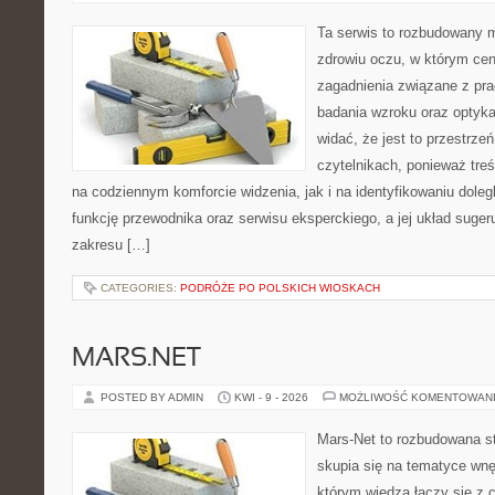
Ta serwis to rozbudowany 
zdrowiu oczu, w którym cen
zagadnienia związane z prac
badania wzroku oraz optyka
widać, że jest to przestrz
czytelnikach, ponieważ treś
na codziennym komforcie widzenia, jak i na identyfikowaniu doleg
funkcję przewodnika oraz serwisu eksperckiego, a jej układ suger
zakresu […]
CATEGORIES:
PODRÓŻE PO POLSKICH WIOSKACH
MARS.NET
POSTED BY ADMIN
KWI - 9 - 2026
MOŻLIWOŚĆ KOMENTOWAN
Mars-Net to rozbudowana st
skupia się na tematyce wnęt
którym wiedza łączy się z