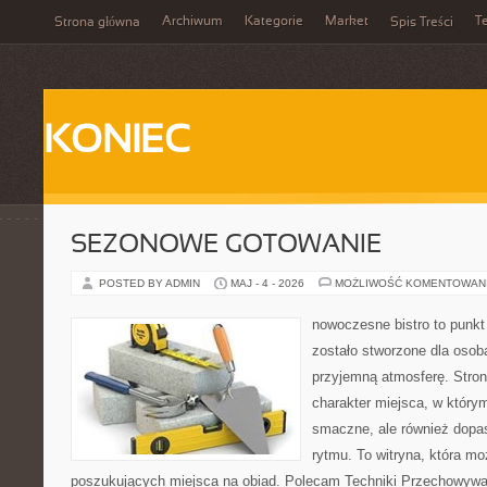
Archiwum
Kategorie
Market
T
Strona główna
Spis Treści
KONIEC
SEZONOWE GOTOWANIE
POSTED BY ADMIN
MAJ - 4 - 2026
MOŻLIWOŚĆ KOMENTOWAN
nowoczesne bistro to punkt 
zostało stworzone dla osob
przyjemną atmosferę. Stron
charakter miejsca, w którym
smaczne, ale również dop
rytmu. To witryna, która m
poszukujących miejsca na obiad. Polecam Techniki Przechowywan