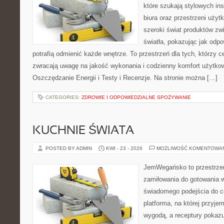
które szukają stylowych ins
biura oraz przestrzeni użyt
szeroki świat produktów zw
światła, pokazując jak odp
potrafią odmienić każde wnętrze. To przestrzeń dla tych, którzy c
zwracają uwagę na jakość wykonania i codzienny komfort użytko
Oszczędzanie Energii i Testy i Recenzje. Na stronie można […]
CATEGORIES:
ZDROWIE I ODPOWIEDZIALNE SPOŻYWANIE
KUCHNIE ŚWIATA
POSTED BY ADMIN
KWI - 23 - 2026
MOŻLIWOŚĆ KOMENTOWA
JemWegańsko to przestrzeń,
zamiłowania do gotowania w
świadomego podejścia do c
platforma, na której przyje
wygodą, a receptury pokazuj