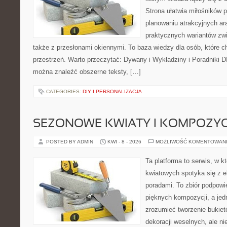
Strona ułatwia miłośników 
planowaniu atrakcyjnych ara
praktycznych wariantów zw
także z przesłonami okiennymi. To baza wiedzy dla osób, które
przestrzeń. Warto przeczytać: Dywany i Wykładziny i Poradniki D
można znaleźć obszerne teksty, […]
CATEGORIES:
DIY I PERSONALIZACJA
SEZONOWE KWIATY I KOMPOZYC
POSTED BY ADMIN
KWI - 8 - 2026
MOŻLIWOŚĆ KOMENTOWAN
Ta platforma to serwis, w 
kwiatowych spotyka się z e
poradami. To zbiór podpowie
pięknych kompozycji, a jed
zrozumieć tworzenie bukiet
dekoracji weselnych, ale ni