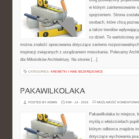
w którym zainteresowanie 
spojrzeniem. Strona został
osobach, które chcą pozna
a także trendów wpływając
co dzień. To wartościowy po
można znaleźć opracowania dotyczące zarówno rozpoznawalnych 
inspiracji związanych z urządzaniem mieszkania. Polecamy Archit
dla Miłośników Architektury. Na stronie […]
CATEGORIES:
KREWETKI I INNE BEZKRĘGOWCE
PAKAWILKOLAKA
POSTED BY ADMIN
KWI - 14 - 2026
MOŻLIWOŚĆ KOMENTOWA
Pakawilkolaka to miejsce, k
myślą o właścicielach pupi
którym odbiorca znajdzie in
dotyczące wychowania psa.