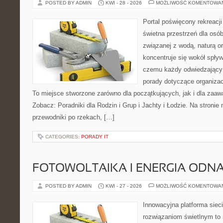
POSTED BY ADMIN
KWI - 28 - 2026
MOŻLIWOŚĆ KOMENTOWA
Portal poświęcony rekreacj
świetna przestrzeń dla osób
związanej z wodą, naturą o
koncentruje się wokół spły
czemu każdy odwiedzający
porady dotyczące organizac
To miejsce stworzone zarówno dla początkujących, jak i dla zaa
Zobacz: Poradniki dla Rodzin i Grup i Jachty i Łodzie. Na stron
przewodniki po rzekach, […]
CATEGORIES:
PORADY IT
FOTOWOLTAIKA I ENERGIA ODN
POSTED BY ADMIN
KWI - 27 - 2026
MOŻLIWOŚĆ KOMENTOWA
Innowacyjna platforma sie
rozwiązaniom świetlnym to 