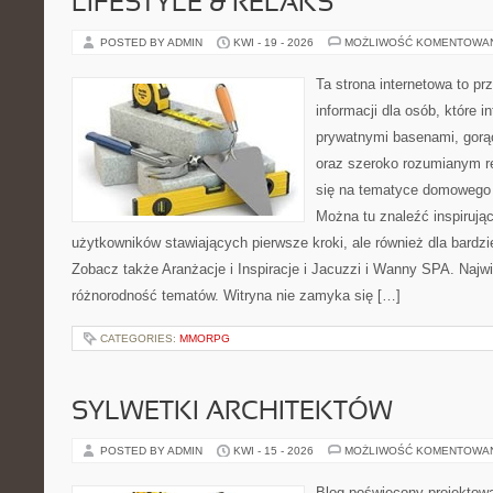
LIFESTYLE & RELAKS
POSTED BY ADMIN
KWI - 19 - 2026
MOŻLIWOŚĆ KOMENTOWA
Ta strona internetowa to p
informacji dla osób, które i
prywatnymi basenami, gorą
oraz szeroko rozumianym re
się na tematyce domowego
Można tu znaleźć inspirując
użytkowników stawiających pierwsze kroki, ale również dla bardz
Zobacz także Aranżacje i Inspiracje i Jacuzzi i Wanny SPA. Najwię
różnorodność tematów. Witryna nie zamyka się […]
CATEGORIES:
MMORPG
SYLWETKI ARCHITEKTÓW
POSTED BY ADMIN
KWI - 15 - 2026
MOŻLIWOŚĆ KOMENTOWA
Blog poświęcony projektowa