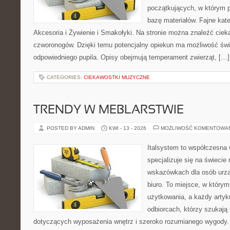
początkujących, w którym p
bazę materiałów. Fajne kate
Akcesoria i Żywienie i Smakołyki. Na stronie można znaleźć cie
czworonogów. Dzięki temu potencjalny opiekun ma możliwość św
odpowiedniego pupila. Opisy obejmują temperament zwierząt, […]
CATEGORIES:
CIEKAWOSTKI MUZYCZNE
TRENDY W MEBLARSTWIE
POSTED BY ADMIN
KWI - 13 - 2026
MOŻLIWOŚĆ KOMENTOWA
Italsystem to współczesna w
specjalizuje się na świecie
wskazówkach dla osób urzą
biuro. To miejsce, w który
użytkowania, a każdy artyk
odbiorcach, którzy szukaj
dotyczących wyposażenia wnętrz i szeroko rozumianego wygody. N