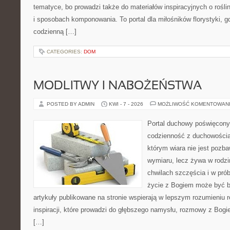
tematyce, bo prowadzi także do materiałów inspiracyjnych o rośli
i sposobach komponowania. To portal dla miłośników florystyki, gd
codzienną […]
CATEGORIES:
DOM
MODLITWY I NABOŻEŃSTWA
POSTED BY ADMIN
KWI - 7 - 2026
MOŻLIWOŚĆ KOMENTOWAN
Portal duchowy poświęcony l
codzienność z duchowością.
którym wiara nie jest pozb
wymiaru, lecz żywa w rodzi
chwilach szczęścia i w pró
życie z Bogiem może być bl
artykuły publikowane na stronie wspierają w lepszym rozumieniu re
inspiracji, które prowadzi do głębszego namysłu, rozmowy z Bogi
[…]