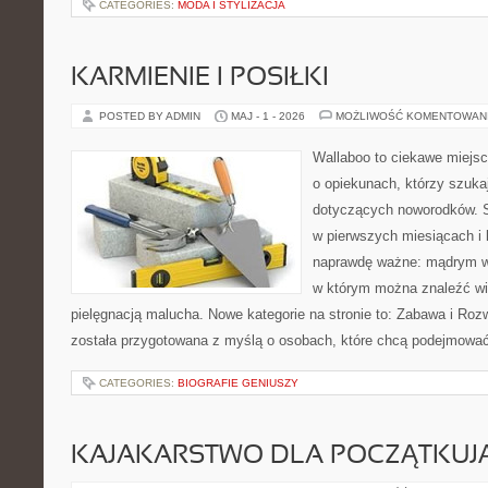
CATEGORIES:
MODA I STYLIZACJA
KARMIENIE I POSIŁKI
POSTED BY ADMIN
MAJ - 1 - 2026
MOŻLIWOŚĆ KOMENTOWAN
Wallaboo to ciekawe miejsc
o opiekunach, którzy szuk
dotyczących noworodków. S
w pierwszych miesiącach i l
naprawdę ważne: mądrym wy
w którym można znaleźć wi
pielęgnacją malucha. Nowe kategorie na stronie to: Zabawa i Rozwó
została przygotowana z myślą o osobach, które chcą podejmowa
CATEGORIES:
BIOGRAFIE GENIUSZY
KAJAKARSTWO DLA POCZĄTKUJ