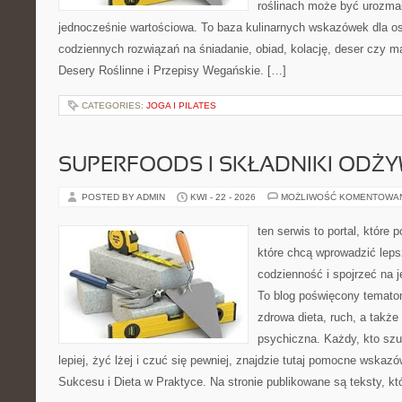
roślinach może być urozmai
jednocześnie wartościowa. To baza kulinarnych wskazówek dla os
codziennych rozwiązań na śniadanie, obiad, kolację, deser czy m
Desery Roślinne i Przepisy Wegańskie. […]
CATEGORIES:
JOGA I PILATES
SUPERFOODS I SKŁADNIKI ODŻ
POSTED BY ADMIN
KWI - 22 - 2026
MOŻLIWOŚĆ KOMENTOWA
ten serwis to portal, które
które chcą wprowadzić leps
codzienność i spojrzeć na 
To blog poświęcony temato
zdrowa dieta, ruch, a także
psychiczna. Każdy, kto sz
lepiej, żyć lżej i czuć się pewniej, znajdzie tutaj pomocne wskaz
Sukcesu i Dieta w Praktyce. Na stronie publikowane są teksty, kt