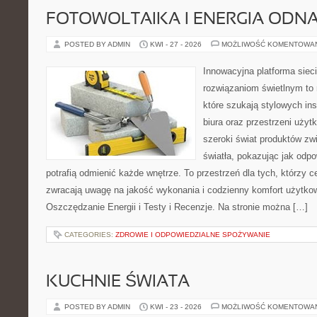
FOTOWOLTAIKA I ENERGIA ODN
POSTED BY ADMIN
KWI - 27 - 2026
MOŻLIWOŚĆ KOMENTOWA
Innowacyjna platforma sie
rozwiązaniom świetlnym to 
które szukają stylowych ins
biura oraz przestrzeni użyt
szeroki świat produktów zw
światła, pokazując jak odp
potrafią odmienić każde wnętrze. To przestrzeń dla tych, którzy c
zwracają uwagę na jakość wykonania i codzienny komfort użytko
Oszczędzanie Energii i Testy i Recenzje. Na stronie można […]
CATEGORIES:
ZDROWIE I ODPOWIEDZIALNE SPOŻYWANIE
KUCHNIE ŚWIATA
POSTED BY ADMIN
KWI - 23 - 2026
MOŻLIWOŚĆ KOMENTOWA