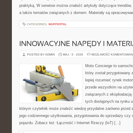
praktyką. W serwisie można znaleźć artykuły dotyczące trendów, 
a także tematów związanych z domem. Materiały są opracowywan
CATEGORIES:
WUPPERTAL
INNOWACYJNE NAPĘDY I MATERI
POSTED BY ADMIN
MAJ - 5 - 2026
MOŻLIWOŚĆ KOMENTOWAN
Moto Concierge to samocho
który został przygotowany
lepiej rozumieć rynek motor
przede wszystkim na użyte
związanych z eksploatacj
tych dostępnych na rynku 
którym czytelnik może znaleźć wiedzę przydatne zarówno przed 
jego codziennego użytkowania, przygotowania do sprzedaży czy 
pojazdu. Zobacz też: Łączność i Internet Rzeczy (IoT) […]