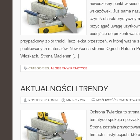
nowoczesny punkt w sieci 
wskazówek. Już sama nazwa
czymś charakterystycznym,
przyciągać uwagę użytkowni
podejście do prezentowania 
przypadkowy zbiór treści, lecz lekka przestrzeń, w której ważne s
publikowanych materiałów. Nowości na stronie: Ogród i Natura i 
Wioskach. Strona Madlennn […]
CATEGORIES:
ALGEBRA W PRAKTYCE
AKTUALNOŚCI I TRENDY
POSTED BY ADMIN
MAJ - 2 - 2026
MOŻLIWOŚĆ KOMENTOWAN
Ochrona Twierdza to strona 
tematyce spokoju i porządk
Strona została przygotowa
firmach i instytucjach, któr