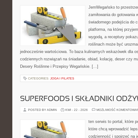
JemWegańsko to przestrzeń,
zamiłowania do gotowania w
świadomego podejścia do c
platforma, na której przyje
wygodą, a receptury pokazuj
roślinach może być urozmai
jednocześnie wartościowa. To baza kulinarnych wskazówek dla os
codziennych rozwiązań na śniadanie, obiad, kolację, deser czy m
Desery Roślinne i Przepisy Wegańskie. […]
CATEGORIES:
JOGA I PILATES
SUPERFOODS I SKŁADNIKI ODŻ
POSTED BY ADMIN
KWI - 22 - 2026
MOŻLIWOŚĆ KOMENTOWA
ten serwis to portal, które
które chcą wprowadzić leps
codzienność i spojrzeć na 