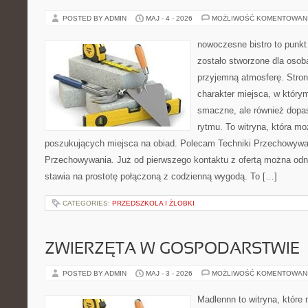
POSTED BY ADMIN
MAJ - 4 - 2026
MOŻLIWOŚĆ KOMENTOWAN
nowoczesne bistro to punkt 
zostało stworzone dla osob
przyjemną atmosferę. Stron
charakter miejsca, w którym
smaczne, ale również dop
rytmu. To witryna, która m
poszukujących miejsca na obiad. Polecam Techniki Przechowywan
Przechowywania. Już od pierwszego kontaktu z ofertą można odni
stawia na prostotę połączoną z codzienną wygodą. To […]
CATEGORIES:
PRZEDSZKOLA I ŻLOBKI
ZWIERZĘTA W GOSPODARSTWIE
POSTED BY ADMIN
MAJ - 3 - 2026
MOŻLIWOŚĆ KOMENTOWAN
Madlennn to witryna, które