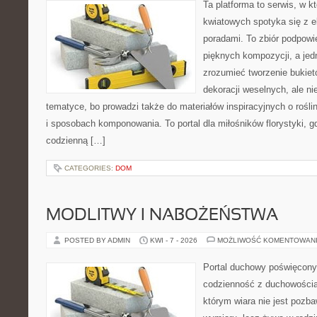
Ta platforma to serwis, w 
kwiatowych spotyka się z e
poradami. To zbiór podpowie
pięknych kompozycji, a jed
zrozumieć tworzenie bukiet
dekoracji weselnych, ale ni
tematyce, bo prowadzi także do materiałów inspiracyjnych o rośli
i sposobach komponowania. To portal dla miłośników florystyki, gd
codzienną […]
CATEGORIES:
DOM
MODLITWY I NABOŻEŃSTWA
POSTED BY ADMIN
KWI - 7 - 2026
MOŻLIWOŚĆ KOMENTOWAN
Portal duchowy poświęcony l
codzienność z duchowością.
którym wiara nie jest pozb