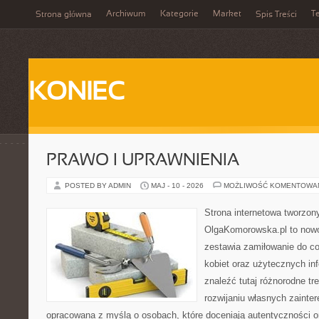
Archiwum
Kategorie
Market
T
Strona główna
Spis Treści
KONIEC
PRAWO I UPRAWNIENIA
POSTED BY ADMIN
MAJ - 10 - 2026
MOŻLIWOŚĆ KOMENTOWA
Strona internetowa tworzon
OlgaKomorowska.pl to nowo
zestawia zamiłowanie do cod
kobiet oraz użytecznych inf
znaleźć tutaj różnorodne tr
rozwijaniu własnych zainte
opracowana z myślą o osobach, które doceniają autentyczności or