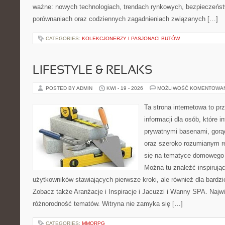
ważne: nowych technologiach, trendach rynkowych, bezpieczeństwi
porównaniach oraz codziennych zagadnieniach związanych […]
CATEGORIES:
KOLEKCJONERZY I PASJONACI BUTÓW
LIFESTYLE & RELAKS
POSTED BY ADMIN
KWI - 19 - 2026
MOŻLIWOŚĆ KOMENTOWA
Ta strona internetowa to p
informacji dla osób, które i
prywatnymi basenami, gorą
oraz szeroko rozumianym re
się na tematyce domowego
Można tu znaleźć inspirując
użytkowników stawiających pierwsze kroki, ale również dla bardz
Zobacz także Aranżacje i Inspiracje i Jacuzzi i Wanny SPA. Najwię
różnorodność tematów. Witryna nie zamyka się […]
CATEGORIES:
MMORPG