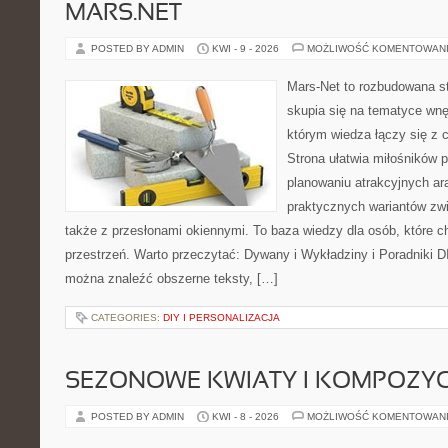
MARS.NET
POSTED BY ADMIN
KWI - 9 - 2026
MOŻLIWOŚĆ KOMENTOWAN
Mars-Net to rozbudowana st
skupia się na tematyce wnęt
którym wiedza łączy się z
Strona ułatwia miłośników 
planowaniu atrakcyjnych ara
praktycznych wariantów zw
także z przesłonami okiennymi. To baza wiedzy dla osób, które
przestrzeń. Warto przeczytać: Dywany i Wykładziny i Poradniki D
można znaleźć obszerne teksty, […]
CATEGORIES:
DIY I PERSONALIZACJA
SEZONOWE KWIATY I KOMPOZYC
POSTED BY ADMIN
KWI - 8 - 2026
MOŻLIWOŚĆ KOMENTOWAN