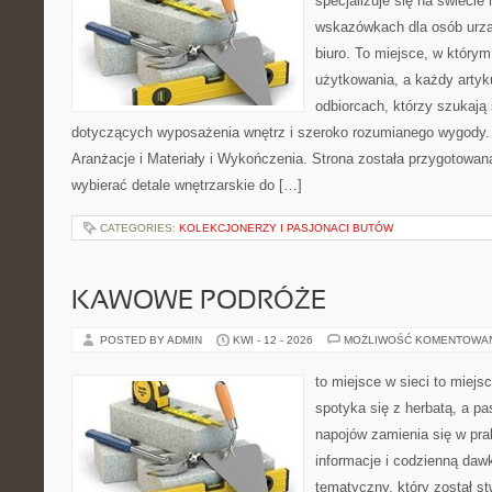
specjalizuje się na świecie
wskazówkach dla osób urzą
biuro. To miejsce, w który
użytkowania, a każdy artyk
odbiorcach, którzy szukaj
dotyczących wyposażenia wnętrz i szeroko rozumianego wygody. N
Aranżacje i Materiały i Wykończenia. Strona została przygotowana
wybierać detale wnętrzarskie do […]
CATEGORIES:
KOLEKCJONERZY I PASJONACI BUTÓW
KAWOWE PODRÓŻE
POSTED BY ADMIN
KWI - 12 - 2026
MOŻLIWOŚĆ KOMENTOWA
to miejsce w sieci to miejs
spotyka się z herbatą, a p
napojów zamienia się w pra
informacje i codzienną daw
tematyczny, który został s