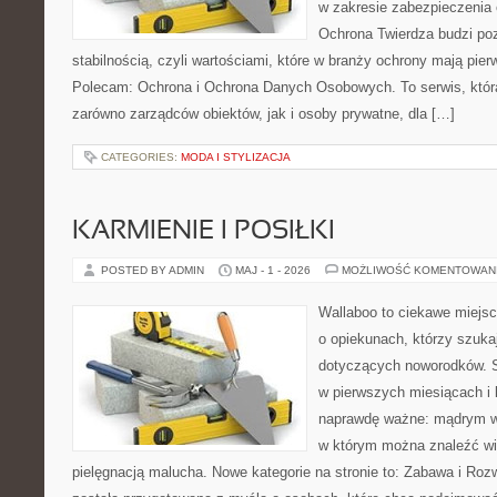
w zakresie zabezpieczenia
Ochrona Twierdza budzi po
stabilnością, czyli wartościami, które w branży ochrony mają pie
Polecam: Ochrona i Ochrona Danych Osobowych. To serwis, któ
zarówno zarządców obiektów, jak i osoby prywatne, dla […]
CATEGORIES:
MODA I STYLIZACJA
KARMIENIE I POSIŁKI
POSTED BY ADMIN
MAJ - 1 - 2026
MOŻLIWOŚĆ KOMENTOWAN
Wallaboo to ciekawe miejsc
o opiekunach, którzy szuk
dotyczących noworodków. S
w pierwszych miesiącach i l
naprawdę ważne: mądrym wy
w którym można znaleźć wi
pielęgnacją malucha. Nowe kategorie na stronie to: Zabawa i Rozwó