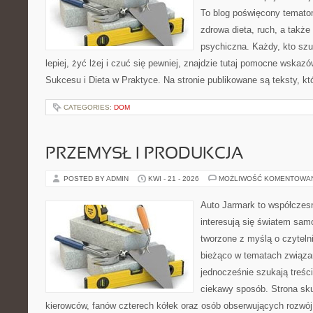
To blog poświęcony temato
zdrowa dieta, ruch, a także
psychiczna. Każdy, kto sz
lepiej, żyć lżej i czuć się pewniej, znajdzie tutaj pomocne wskaz
Sukcesu i Dieta w Praktyce. Na stronie publikowane są teksty, kt
CATEGORIES:
DOM
PRZEMYSŁ I PRODUKCJA
POSTED BY ADMIN
KWI - 21 - 2026
MOŻLIWOŚĆ KOMENTOWA
Auto Jarmark to współczesn
interesują się światem sa
tworzone z myślą o czyteln
bieżąco w tematach związa
jednocześnie szukają treśc
ciekawy sposób. Strona sku
kierowców, fanów czterech kółek oraz osób obserwujących rozwój