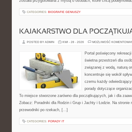
została przygotowana z myślą o osobach, które chcą podejmowa
CATEGORIES:
BIOGRAFIE GENIUSZY
KAJAKARSTWO DLA POCZĄTKUJ
POSTED BY ADMIN
KWI - 28 - 2026
MOŻLIWOŚĆ KOMENTOWA
Portal poświęcony rekreacj
świetna przestrzeń dla osób
związanej z wodą, naturą o
koncentruje się wokół spły
czemu każdy odwiedzający
porady dotyczące organizac
To miejsce stworzone zarówno dla początkujących, jak i dla zaa
Zobacz: Poradniki dla Rodzin i Grup i Jachty i Łodzie. Na stron
przewodniki po rzekach, […]
CATEGORIES:
PORADY IT