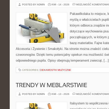
POSTED BY ADMIN
KWI - 14 - 2026
MOŻLIWOŚĆ KOMENTOWA
Pakawilkolaka to miejsce, k
myślą o właścicielach pupi
którym odbiorca znajdzie in
dotyczące wychowania psa.
początkujących, w którym p
bazę materiałów. Fajne kate
Akcesoria i Żywienie i Smakołyki. Na stronie można znaleźć cie
czworonogów. Dzięki temu potencjalny opiekun ma możliwość św
odpowiedniego pupila. Opisy obejmują temperament zwierząt, […]
CATEGORIES:
CIEKAWOSTKI MUZYCZNE
TRENDY W MEBLARSTWIE
POSTED BY ADMIN
KWI - 13 - 2026
MOŻLIWOŚĆ KOMENTOWA
Italsystem to współczesna w