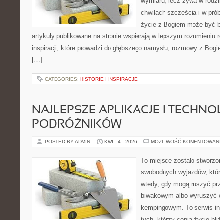
wymiaru, lecz żywa w rodzi
chwilach szczęścia i w pró
życie z Bogiem może być bl
artykuły publikowane na stronie wspierają w lepszym rozumieniu re
inspiracji, które prowadzi do głębszego namysłu, rozmowy z Bogi
[…]
CATEGORIES:
HISTORIE I INSPIRACJE
NAJLEPSZE APLIKACJE I TECHNO
PODRÓŻNIKÓW
POSTED BY ADMIN
KWI - 4 - 2026
MOŻLIWOŚĆ KOMENTOWAN
To miejsce zostało stworzo
swobodnych wyjazdów, któr
wtedy, gdy mogą ruszyć pr
biwakowym albo wyruszyć 
kempingowym. To serwis in
tych, którzy cenią życie bli