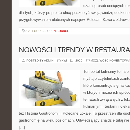
czarnej, osób ceniących ro
dla tych, którzy po prostu chcą poszerzyć swoją wiedzę codzienn
przygotowywaniem ulubionych napojów. Polecam Kawa a Zdrowie
CATEGORIES:
OPEN SOURCE
NOWOŚCI I TRENDY W RESTAUR
POSTED BY ADMIN
KWI - 11 - 2026
MOŻLIWOŚĆ KOMENTOWA
Ten portal kulinarny to ins
myślą o czytelnikach zaint
które koncentruje się na ku
w których można ich spróbo
tematach związanych z lok
kulinarnymi, testami i cie
też Historia Gastronomii i Polecane Lokale. To przestrzeń dla os
gastronomię na wielu poziomach. Odwiedzający znajdzie tutaj nie t
[…]