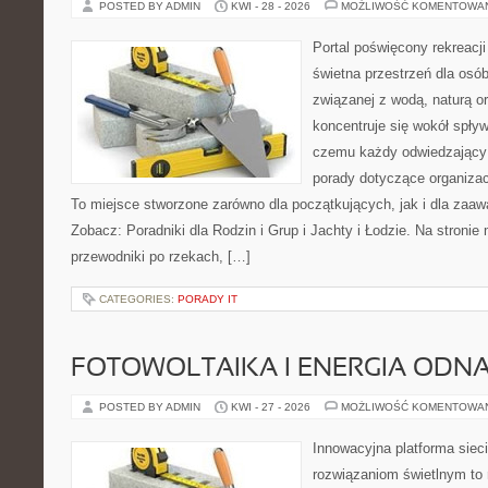
POSTED BY ADMIN
KWI - 28 - 2026
MOŻLIWOŚĆ KOMENTOWA
Portal poświęcony rekreacj
świetna przestrzeń dla osób
związanej z wodą, naturą o
koncentruje się wokół spły
czemu każdy odwiedzający
porady dotyczące organizac
To miejsce stworzone zarówno dla początkujących, jak i dla zaa
Zobacz: Poradniki dla Rodzin i Grup i Jachty i Łodzie. Na stron
przewodniki po rzekach, […]
CATEGORIES:
PORADY IT
FOTOWOLTAIKA I ENERGIA ODN
POSTED BY ADMIN
KWI - 27 - 2026
MOŻLIWOŚĆ KOMENTOWA
Innowacyjna platforma sie
rozwiązaniom świetlnym to 