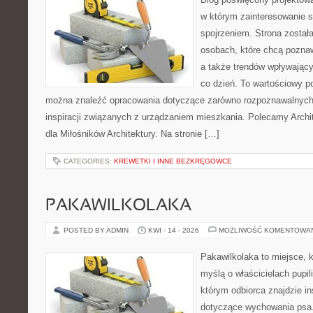
w którym zainteresowanie 
spojrzeniem. Strona został
osobach, które chcą pozna
a także trendów wpływając
co dzień. To wartościowy po
można znaleźć opracowania dotyczące zarówno rozpoznawalnych 
inspiracji związanych z urządzaniem mieszkania. Polecamy Archit
dla Miłośników Architektury. Na stronie […]
CATEGORIES:
KREWETKI I INNE BEZKRĘGOWCE
PAKAWILKOLAKA
POSTED BY ADMIN
KWI - 14 - 2026
MOŻLIWOŚĆ KOMENTOWA
Pakawilkolaka to miejsce, k
myślą o właścicielach pupi
którym odbiorca znajdzie in
dotyczące wychowania psa.