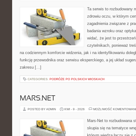
Ta serwis to rozbudowany 
zdrowiu oczu, w którym cen
zagadnienia związane z prac
badania wzroku oraz optyka
widać, że jest to przestrz
czytelnikach, ponieważ treś
na codziennym komforcie widzenia, jak i na identyfikowaniu doleg
funkcję przewodnika oraz serwisu eksperckiego, a jej układ suger
zakresu […]
CATEGORIES:
PODRÓŻE PO POLSKICH WIOSKACH
MARS.NET
POSTED BY ADMIN
KWI - 9 - 2026
MOŻLIWOŚĆ KOMENTOWAN
Mars-Net to rozbudowana st
skupia się na tematyce wnęt
którym wiedza łączy się z