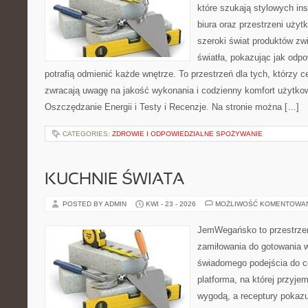
które szukają stylowych ins
biura oraz przestrzeni użyt
szeroki świat produktów zw
światła, pokazując jak odp
potrafią odmienić każde wnętrze. To przestrzeń dla tych, którzy c
zwracają uwagę na jakość wykonania i codzienny komfort użytko
Oszczędzanie Energii i Testy i Recenzje. Na stronie można […]
CATEGORIES:
ZDROWIE I ODPOWIEDZIALNE SPOŻYWANIE
KUCHNIE ŚWIATA
POSTED BY ADMIN
KWI - 23 - 2026
MOŻLIWOŚĆ KOMENTOWA
JemWegańsko to przestrzeń,
zamiłowania do gotowania w
świadomego podejścia do c
platforma, na której przyje
wygodą, a receptury pokazuj