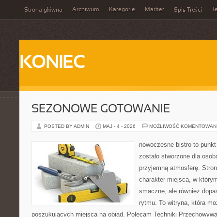
Archiwum
Kategorie
Market
T
Strona główna
Spis Treści
KONIEC
SEZONOWE GOTOWANIE
POSTED BY ADMIN
MAJ - 4 - 2026
MOŻLIWOŚĆ KOMENTOWAN
nowoczesne bistro to punkt 
zostało stworzone dla osob
przyjemną atmosferę. Stron
charakter miejsca, w którym
smaczne, ale również dop
rytmu. To witryna, która m
poszukujących miejsca na obiad. Polecam Techniki Przechowywan