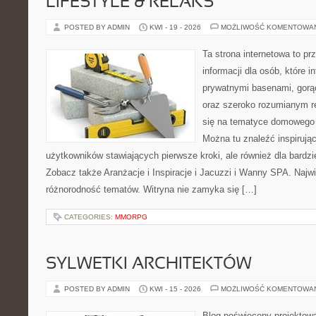
LIFESTYLE & RELAKS
POSTED BY ADMIN
KWI - 19 - 2026
MOŻLIWOŚĆ KOMENTOWA
Ta strona internetowa to p
informacji dla osób, które i
prywatnymi basenami, gorą
oraz szeroko rozumianym re
się na tematyce domowego
Można tu znaleźć inspirując
użytkowników stawiających pierwsze kroki, ale również dla bardz
Zobacz także Aranżacje i Inspiracje i Jacuzzi i Wanny SPA. Najwię
różnorodność tematów. Witryna nie zamyka się […]
CATEGORIES:
MMORPG
SYLWETKI ARCHITEKTÓW
POSTED BY ADMIN
KWI - 15 - 2026
MOŻLIWOŚĆ KOMENTOWA
Blog poświęcony projektowa