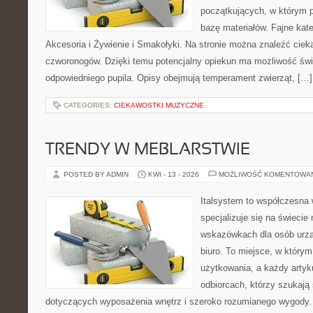
początkujących, w którym p
bazę materiałów. Fajne kate
Akcesoria i Żywienie i Smakołyki. Na stronie można znaleźć cie
czworonogów. Dzięki temu potencjalny opiekun ma możliwość św
odpowiedniego pupila. Opisy obejmują temperament zwierząt, […]
CATEGORIES:
CIEKAWOSTKI MUZYCZNE
TRENDY W MEBLARSTWIE
POSTED BY ADMIN
KWI - 13 - 2026
MOŻLIWOŚĆ KOMENTOWA
Italsystem to współczesna w
specjalizuje się na świecie
wskazówkach dla osób urzą
biuro. To miejsce, w który
użytkowania, a każdy artyk
odbiorcach, którzy szukaj
dotyczących wyposażenia wnętrz i szeroko rozumianego wygody. N