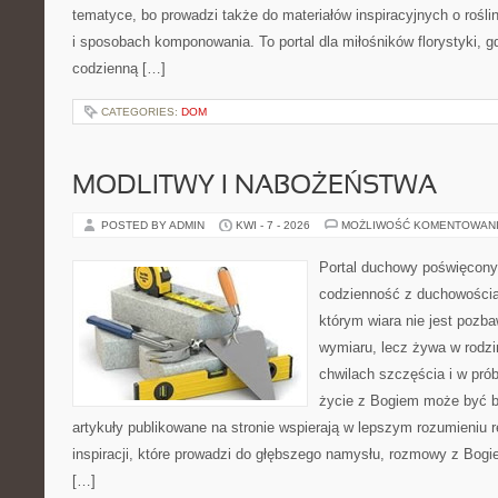
tematyce, bo prowadzi także do materiałów inspiracyjnych o rośli
i sposobach komponowania. To portal dla miłośników florystyki, gd
codzienną […]
CATEGORIES:
DOM
MODLITWY I NABOŻEŃSTWA
POSTED BY ADMIN
KWI - 7 - 2026
MOŻLIWOŚĆ KOMENTOWAN
Portal duchowy poświęcony l
codzienność z duchowością.
którym wiara nie jest pozb
wymiaru, lecz żywa w rodzi
chwilach szczęścia i w pró
życie z Bogiem może być bl
artykuły publikowane na stronie wspierają w lepszym rozumieniu re
inspiracji, które prowadzi do głębszego namysłu, rozmowy z Bogi
[…]