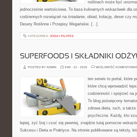
roślinach może być urozmai
jednocześnie wartościowa. To baza kulinarnych wskazówek dla os
codziennych rozwiązań na śniadanie, obiad, kolację, deser czy m
Desery Roślinne i Przepisy Wegańskie. […]
CATEGORIES:
JOGA I PILATES
SUPERFOODS I SKŁADNIKI ODŻ
POSTED BY ADMIN
KWI - 22 - 2026
MOŻLIWOŚĆ KOMENTOWA
ten serwis to portal, które
które chcą wprowadzić leps
codzienność i spojrzeć na 
To blog poświęcony temato
zdrowa dieta, ruch, a także
psychiczna. Każdy, kto sz
lepiej, żyć lżej i czuć się pewniej, znajdzie tutaj pomocne wskaz
Sukcesu i Dieta w Praktyce. Na stronie publikowane są teksty, kt