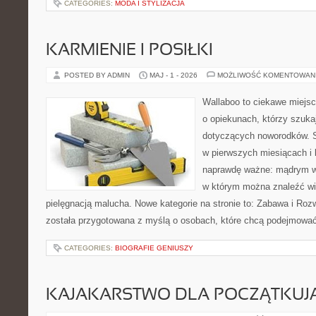
CATEGORIES:
MODA I STYLIZACJA
KARMIENIE I POSIŁKI
POSTED BY ADMIN
MAJ - 1 - 2026
MOŻLIWOŚĆ KOMENTOWAN
Wallaboo to ciekawe miejsc
o opiekunach, którzy szuk
dotyczących noworodków. S
w pierwszych miesiącach i l
naprawdę ważne: mądrym wy
w którym można znaleźć wi
pielęgnacją malucha. Nowe kategorie na stronie to: Zabawa i Rozwó
została przygotowana z myślą o osobach, które chcą podejmowa
CATEGORIES:
BIOGRAFIE GENIUSZY
KAJAKARSTWO DLA POCZĄTKUJ