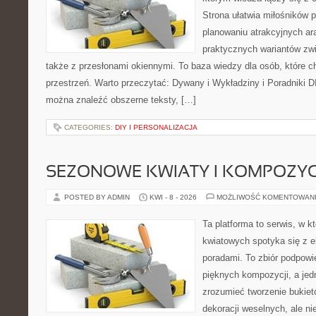
Strona ułatwia miłośników 
planowaniu atrakcyjnych ara
praktycznych wariantów zw
także z przesłonami okiennymi. To baza wiedzy dla osób, które
przestrzeń. Warto przeczytać: Dywany i Wykładziny i Poradniki D
można znaleźć obszerne teksty, […]
CATEGORIES:
DIY I PERSONALIZACJA
SEZONOWE KWIATY I KOMPOZYC
POSTED BY ADMIN
KWI - 8 - 2026
MOŻLIWOŚĆ KOMENTOWAN
Ta platforma to serwis, w 
kwiatowych spotyka się z e
poradami. To zbiór podpowie
pięknych kompozycji, a jed
zrozumieć tworzenie bukiet
dekoracji weselnych, ale ni