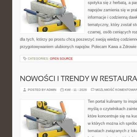
spotyka się z herbatą, a p
napojów zamienia się w pra
informacje i codzienną daw
tematyczny, który został s
czarnej, osób ceniących ro
dla tych, którzy po prostu chcą poszerzyć swoją wiedzę codzienn
przygotowywaniem ulubionych napojów. Polecam Kawa a Zdrowie
CATEGORIES:
OPEN SOURCE
NOWOŚCI I TRENDY W RESTAUR
POSTED BY ADMIN
KWI - 11 - 2026
MOŻLIWOŚĆ KOMENTOWA
Ten portal kulinarny to ins
myślą o czytelnikach zaint
które koncentruje się na ku
w których można ich spróbo
tematach związanych z lok