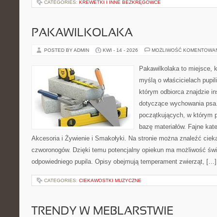
CATEGORIES:
KREWETKI I INNE BEZKRĘGOWCE
PAKAWILKOLAKA
POSTED BY ADMIN
KWI - 14 - 2026
MOŻLIWOŚĆ KOMENTOWA
Pakawilkolaka to miejsce, k
myślą o właścicielach pupi
którym odbiorca znajdzie in
dotyczące wychowania psa.
początkujących, w którym p
bazę materiałów. Fajne kate
Akcesoria i Żywienie i Smakołyki. Na stronie można znaleźć cie
czworonogów. Dzięki temu potencjalny opiekun ma możliwość św
odpowiedniego pupila. Opisy obejmują temperament zwierząt, […]
CATEGORIES:
CIEKAWOSTKI MUZYCZNE
TRENDY W MEBLARSTWIE