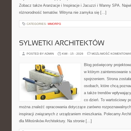
Zobacz także Aranżacje i Inspiracje i Jacuzzi i Wanny SPA. Najwię
różnorodność tematów. Witryna nie zamyka się […]
CATEGORIES:
MMORPG
SYLWETKI ARCHITEKTÓW
POSTED BY ADMIN
KWI - 15 - 2026
MOŻLIWOŚĆ KOMENTOWA
Blog poświęcony projektowa
w którym zainteresowanie 
spojrzeniem. Strona został
osobach, które chcą pozna
a także trendów wpływając
co dzień. To wartościowy po
można znaleźć opracowania dotyczące zarówno rozpoznawalnych 
inspiracji związanych z urządzaniem mieszkania. Polecamy Archit
dla Miłośników Architektury. Na stronie […]