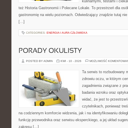
kulinarnymi, testami i cie
też Historia Gastronomii i Polecane Lokale. To przestrzeń dla os
gastronomię na wielu poziomach. Odwiedzający znajdzie tutaj nie t
[…]
CATEGORIES:
ENERGIA I AURA CZŁOWIEKA
PORADY OKULISTY
POSTED BY ADMIN
KWI - 10 - 2026
MOŻLIWOŚĆ KOMENTOWA
Ta serwis to rozbudowany 
zdrowiu oczu, w którym cen
zagadnienia związane z prac
badania wzroku oraz optyka
widać, że jest to przestrz
czytelnikach, ponieważ treś
na codziennym komforcie widzenia, jak i na identyfikowaniu doleg
funkcję przewodnika oraz serwisu eksperckiego, a jej układ suger
zakresu […]