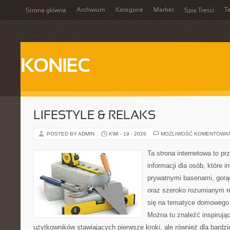
Archiwum
Kategorie
Market
T
Strona główna
Spis Treści
KONIEC
LIFESTYLE & RELAKS
POSTED BY ADMIN
KWI - 19 - 2026
MOŻLIWOŚĆ KOMENTOWA
Ta strona internetowa to p
informacji dla osób, które i
prywatnymi basenami, gorą
oraz szeroko rozumianym re
się na tematyce domowego
Można tu znaleźć inspirując
użytkowników stawiających pierwsze kroki, ale również dla bardz