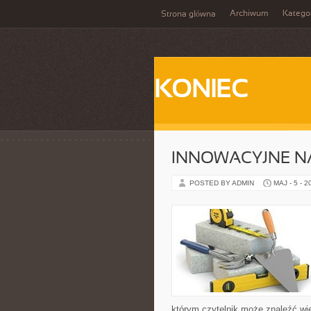
Archiwum
Katego
Strona główna
KONIEC
INNOWACYJNE NA
POSTED BY ADMIN
MAJ - 5 - 2
którym czytelnik może znaleźć wi