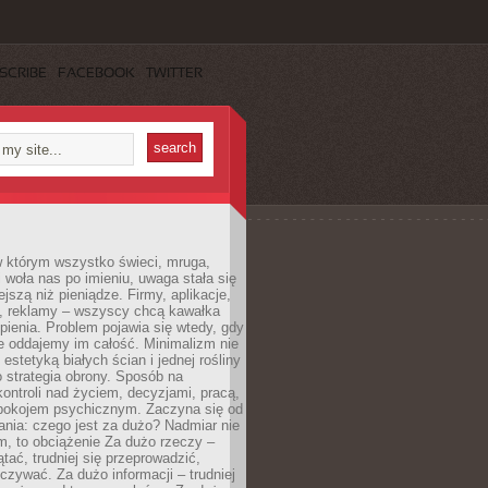
SCRIBE
FACEBOOK
TWITTER
w którym wszystko świeci, mruga,
 woła nas po imieniu, uwaga stała się
ejszą niż pieniądze. Firmy, aplikacje,
a, reklamy – wszyscy chcą kawałka
ienia. Problem pojawia się wtedy, gdy
e oddajemy im całość. Minimalizm nie
o estetyką białych ścian i jednej rośliny
o strategia obrony. Sposób na
ontroli nad życiem, decyzjami, pracą,
 spokojem psychicznym. Zaczyna się od
ania: czego jest za dużo? Nadmiar nie
m, to obciążenie Za dużo rzeczy –
ątać, trudniej się przeprowadzić,
oczywać. Za dużo informacji – trudniej