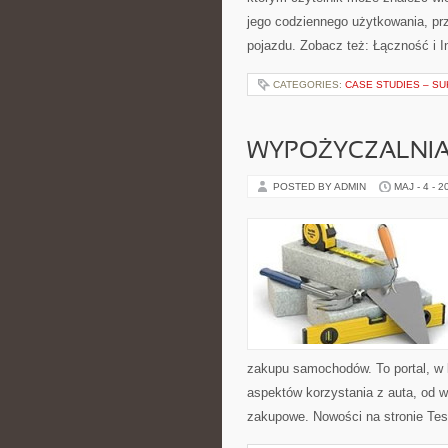
jego codziennego użytkowania, pr
pojazdu. Zobacz też: Łączność i I
CATEGORIES:
CASE STUDIES – SU
WYPOŻYCZALNI
POSTED BY ADMIN
MAJ - 4 - 2
zakupu samochodów. To portal, w 
aspektów korzystania z auta, od 
zakupowe. Nowości na stronie Tes