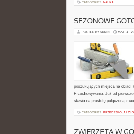
CATEGORIES:
NAUKA
SEZONOWE GOT
POSTED BY ADMIN
MAJ - 4 - 2
poszukujących miejsca na obiad. 
Przechowywania. Już od pierwszego
stawia na prostotę połączoną z c
CATEGORIES:
PRZEDSZKOLA I ŻLO
ZWIERZĘTA W G