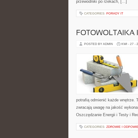
przewodniki po rzekach, […]
CATEGORIES:
PORADY IT
FOTOWOLTAIKA 
POSTED BY ADMIN
KWI - 27 - 
potrafią odmienić każde wnętrze. T
zwracają uwagę na jakość wykonan
Oszczędzanie Energii i Testy i Re
CATEGORIES:
ZDROWIE I ODPOWI