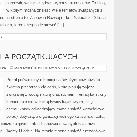
naprawdę ważne: mądrym wyborze akcesoriów. To blog,
w którym można znaleźć wiele tematów związanych z
e na stronie to: Zabawa i Rozwój i Eko i Naturalnie. Strona
osobach, które chcą podejmować […]
ZY
LA POCZĄTKUJĄCYCH
KAJAKARSTWO
2026
MOŻLIWOŚĆ KOMENTOWANIA
ZOSTAŁA WYŁĄCZONA
DLA
POCZĄTKUJĄCYCH
Portal poświęcony rekreacji na świeżym powietrzu to
świetna przestrzeń dla osób, które planują wyjazd
związanej z wodą, naturą oraz ruchem. Tematyka strony
koncentruje się wokół spływów kajakowych, dzięki
czemu każdy odwiedzający może znaleźć wartościowe
porady dotyczące organizacji wolnego czasu nad rzeką.
 początkujących, jak i dla zaawansowanych kajakarzy.
up i Jachty i Łodzie. Na stronie można znaleźć szczegółowe