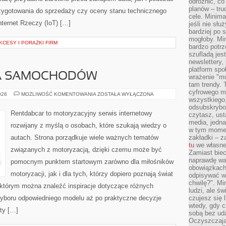
odróżnić, co
planów – tru
zygotowania do sprzedaży czy oceny stanu technicznego
cele. Minima
nternet Rzeczy (IoT) […]
jeśli nie sł
bardziej po 
mogłoby. Min
KCESY I PORAŻKI FIRM
bardzo potrz
szufladą jes
newslettery,
platform spo
A SAMOCHODÓW
wrażenie "mu
tam trendy.
cyfrowego m
WYPOŻYCZALNIA
026
MOŻLIWOŚĆ KOMENTOWANIA
ZOSTAŁA WYŁĄCZONA
wszystkiego
SAMOCHODÓW
odsubskrybow
Rentdabcar to motoryzacyjny serwis internetowy
czytasz, ust
media, jedna 
rozwijany z myślą o osobach, które szukają wiedzy o
w tym momen
autach. Strona porządkuje wiele ważnych tematów
zakładki – z
tu
we własnej
związanych z motoryzacją, dzięki czemu może być
Zamiast biec 
naprawdę wa
pomocnym punktem startowym zarówno dla miłośników
obowiązkach
motoryzacji, jak i dla tych, którzy dopiero poznają świat
odpisywać w
chwilę?". Mi
którym można znaleźć inspiracje dotyczące różnych
ludzi, ale ś
wyboru odpowiedniego modelu aż po praktyczne decyzje
czujesz się l
wtedy, gdy 
ty […]
sobą bez ud
Oczyszczają 