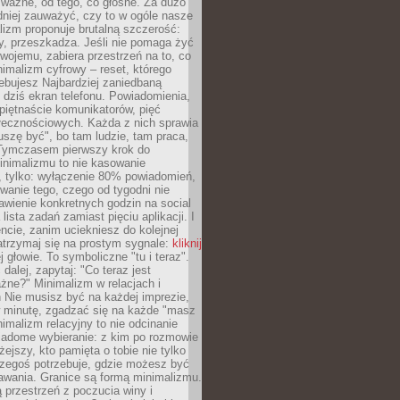
 ważne, od tego, co głośne. Za dużo
dniej zauważyć, czy to w ogóle nasze
lizm proponuje brutalną szczerość:
uży, przeszkadza. Jeśli nie pomaga żyć
swojemu, zabiera przestrzeń na to, co
imalizm cyfrowy – reset, którego
ebujesz Najbardziej zaniedbaną
t dziś ekran telefonu. Powiadomienia,
 piętnaście komunikatorów, pięć
łecznościowych. Każda z nich sprawia
szę być", bo tam ludzie, tam praca,
 Tymczasem pierwszy krok do
inimalizmu to nie kasowanie
, tylko: wyłączenie 80% powiadomień,
anie tego, czego od tygodni nie
awienie konkretnych godzin na social
lista zadań zamiast pięciu aplikacji. I
cie, zanim uciekniesz do kolejnej
atrzymaj się na prostym sygnale:
kliknij
 głowie. To symboliczne "tu i teraz".
dalej, zapytaj: "Co teraz jest
żne?" Minimalizm w relacjach i
 Nie musisz być na każdej imprezie,
 minutę, zgadzać się na każde "masz
nimalizm relacyjny to nie odcinanie
wiadome wybieranie: z kim po rozmowie
żejszy, kto pamięta o tobie nie tylko
czegoś potrzebuje, gdzie możesz być
awania. Granice są formą minimalizmu.
przestrzeń z poczucia winy i