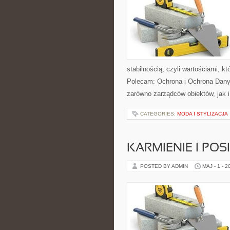
stabilnością, czyli wartościami, 
Polecam: Ochrona i Ochrona Dany
zarówno zarządców obiektów, jak i
CATEGORIES:
MODA I STYLIZACJA
KARMIENIE I POSI
POSTED BY ADMIN
MAJ - 1 - 2