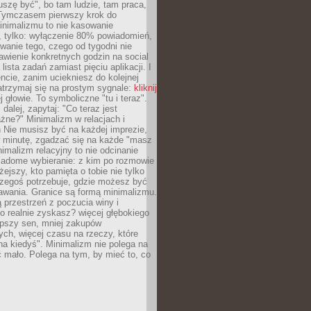
szę być", bo tam ludzie, tam praca,
 Tymczasem pierwszy krok do
inimalizmu to nie kasowanie
, tylko: wyłączenie 80% powiadomień,
anie tego, czego od tygodni nie
awienie konkretnych godzin na social
lista zadań zamiast pięciu aplikacji. I
cie, zanim uciekniesz do kolejnej
atrzymaj się na prostym sygnale:
kliknij
 głowie. To symboliczne "tu i teraz".
dalej, zapytaj: "Co teraz jest
żne?" Minimalizm w relacjach i
 Nie musisz być na każdej imprezie,
 minutę, zgadzać się na każde "masz
nimalizm relacyjny to nie odcinanie
wiadome wybieranie: z kim po rozmowie
żejszy, kto pamięta o tobie nie tylko
czegoś potrzebuje, gdzie możesz być
awania. Granice są formą minimalizmu.
przestrzeń z poczucia winy i
 realnie zyskasz? więcej głębokiego
epszy sen, mniej zakupów
ch, więcej czasu na rzeczy, które
na kiedyś". Minimalizm nie polega na
 mało. Polega na tym, by mieć to, co