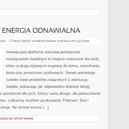
I ENERGIA ODNAWIALNA
FOTOWOLTAIKA
2026
MOŻLIWOŚĆ KOMENTOWANIA
ZOSTAŁA WYŁĄCZONA
I
ENERGIA
ODNAWIALNA
Innowacyjna platforma sieciowa poświęcona
rozwiązaniom świetlnym to miejsce stworzone dla osób,
które szukają stylowych inspiracji do domu, mieszkania,
biura oraz przestrzeni użytkowych. Serwis prezentuje
szeroki świat produktów związanych z aranżacją
światła, pokazując jak odpowiednio dobrane lampy
o przestrzeń dla tych, którzy cenią design, ale jednocześnie
ia i codzienny komfort użytkowania. Polecam: Eko i
cenzje. Na stronie można […]
EDZIALNE SPOŻYWANIE