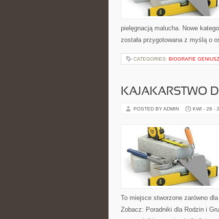
pielęgnacją malucha. Nowe kategori
została przygotowana z myślą o 
CATEGORIES:
BIOGRAFIE GENIUS
KAJAKARSTWO D
POSTED BY ADMIN
KWI - 28 - 
To miejsce stworzone zarówno dla
Zobacz: Poradniki dla Rodzin i Gr