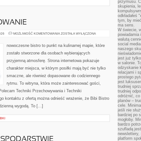
przymusu. Co
skupienia, l
kompulsywny
odkładałeś "
tym, by mieć
OWANIE
ma sens.
W świecie, 
SEZONOWE
026
MOŻLIWOŚĆ KOMENTOWANIA
ZOSTAŁA WYŁĄCZONA
powiadamia i
GOTOWANIE
walutą cenni
social medi
nowoczesne bistro to punkt na kulinarnej mapie, które
naszego skup
zostało stworzone dla osobach wybierających
nieświadomi
jest już tylk
przyjemną atmosferę. Strona internetowa pokazuje
w salonie. T
odzyskanie k
charakter miejsca, w którym posiłki mają być nie tylko
relacjami i
smaczne, ale również dopasowane do codziennego
prostego pyt
jest luksuse
rytmu. To witryna, która może zainteresować gości,
trudniej sprz
Polecam Techniki Przechowywania i Techniki
trudniej odp
odróżnić, co
 kontaktu z ofertą można odnieść wrażenie, że Bibi Bistro
planów – tru
cele. Minima
odzienną wygodą. To […]
jeśli nie sł
bardziej po 
BKI
mogłoby. Min
bardzo potrz
szufladą jes
newslettery,
OSPODARSTWIE
platform spo