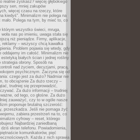
 realnie zyskasz? więcej głębokiego
epszy sen, mniej zakupów
ch, więcej czasu na rzeczy, które
na kiedyś". Minimalizm nie polega na
 mało. Polega na tym, by mieć to, co
w którym wszystko świeci, mruga,
 woła nas po imieniu, uwaga stała się
ejszą niż pieniądze. Firmy, aplikacje,
a, reklamy – wszyscy chcą kawałka
ienia. Problem pojawia się wtedy, gdy
e oddajemy im całość. Minimalizm nie
o estetyką białych ścian i jednej rośliny
o strategia obrony. Sposób na
ontroli nad życiem, decyzjami, pracą,
 spokojem psychicznym. Zaczyna się od
ania: czego jest za dużo? Nadmiar nie
m, to obciążenie Za dużo rzeczy –
ątać, trudniej się przeprowadzić,
oczywać. Za dużo informacji – trudniej
 ważne, od tego, co głośne. Za dużo
dniej zauważyć, czy to w ogóle nasze
lizm proponuje brutalną szczerość:
uży, przeszkadza. Jeśli nie pomaga żyć
swojemu, zabiera przestrzeń na to, co
imalizm cyfrowy – reset, którego
ebujesz Najbardziej zaniedbaną
t dziś ekran telefonu. Powiadomienia,
 piętnaście komunikatorów, pięć
łecznościowych. Każda z nich sprawia