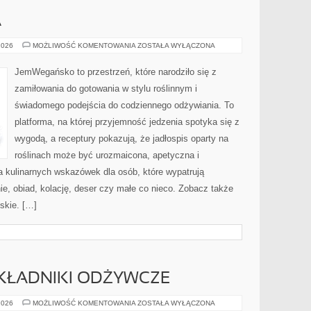
A
KUCHNIE
2026
MOŻLIWOŚĆ KOMENTOWANIA
ZOSTAŁA WYŁĄCZONA
ŚWIATA
JemWegańsko to przestrzeń, które narodziło się z
zamiłowania do gotowania w stylu roślinnym i
świadomego podejścia do codziennego odżywiania. To
platforma, na której przyjemność jedzenia spotyka się z
wygodą, a receptury pokazują, że jadłospis oparty na
roślinach może być urozmaicona, apetyczna i
a kulinarnych wskazówek dla osób, które wypatrują
e, obiad, kolację, deser czy małe co nieco. Zobacz także
skie. […]
SKŁADNIKI ODŻYWCZE
SUPERFOODS
2026
MOŻLIWOŚĆ KOMENTOWANIA
ZOSTAŁA WYŁĄCZONA
I