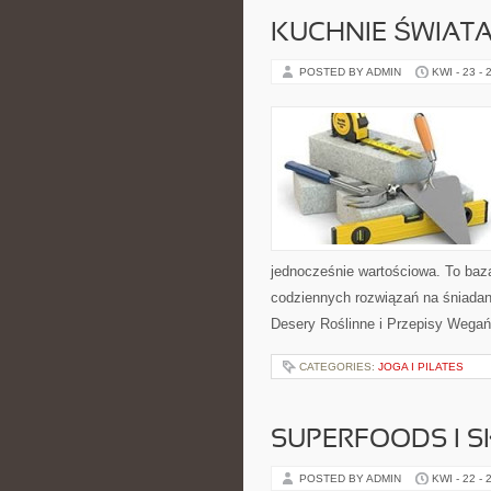
KUCHNIE ŚWIAT
POSTED BY ADMIN
KWI - 23 - 
jednocześnie wartościowa. To baz
codziennych rozwiązań na śniadani
Desery Roślinne i Przepisy Wegań
CATEGORIES:
JOGA I PILATES
SUPERFOODS I 
POSTED BY ADMIN
KWI - 22 - 