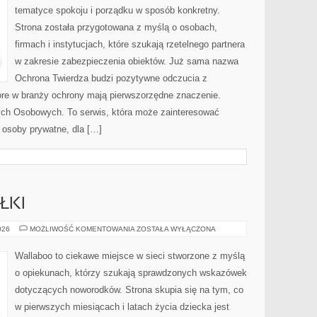
tematyce spokoju i porządku w sposób konkretny.
Strona została przygotowana z myślą o osobach,
firmach i instytucjach, które szukają rzetelnego partnera
w zakresie zabezpieczenia obiektów. Już sama nazwa
Ochrona Twierdza budzi pozytywne odczucia z
które w branży ochrony mają pierwszorzędne znaczenie.
ch Osobowych. To serwis, która może zainteresować
 osoby prywatne, dla […]
ŁKI
KARMIENIE
026
MOŻLIWOŚĆ KOMENTOWANIA
ZOSTAŁA WYŁĄCZONA
I
POSIŁKI
Wallaboo to ciekawe miejsce w sieci stworzone z myślą
o opiekunach, którzy szukają sprawdzonych wskazówek
dotyczących noworodków. Strona skupia się na tym, co
w pierwszych miesiącach i latach życia dziecka jest