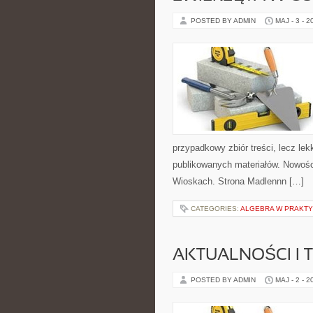
POSTED BY ADMIN
MAJ - 3 - 2
przypadkowy zbiór treści, lecz lek
publikowanych materiałów. Nowości
Wioskach. Strona Madlennn […]
CATEGORIES:
ALGEBRA W PRAKT
AKTUALNOŚCI I 
POSTED BY ADMIN
MAJ - 2 - 2