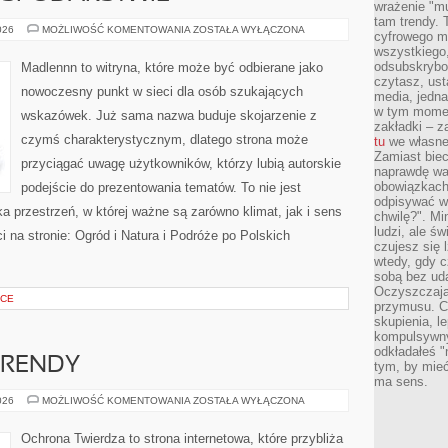
wrażenie "mu
tam trendy.
ZWIERZĘTA
026
MOŻLIWOŚĆ KOMENTOWANIA
ZOSTAŁA WYŁĄCZONA
cyfrowego m
W
wszystkiego
GOSPODARSTWIE
odsubskrybow
Madlennn to witryna, które może być odbierane jako
czytasz, ust
nowoczesny punkt w sieci dla osób szukających
media, jedna 
w tym momen
wskazówek. Już sama nazwa buduje skojarzenie z
zakładki – z
czymś charakterystycznym, dlatego strona może
tu
we własnej
Zamiast biec 
przyciągać uwagę użytkowników, którzy lubią autorskie
naprawdę wa
obowiązkach
podejście do prezentowania tematów. To nie jest
odpisywać w
ka przestrzeń, w której ważne są zarówno klimat, jak i sens
chwilę?". Mi
ludzi, ale ś
 na stronie: Ogród i Natura i Podróże po Polskich
czujesz się l
wtedy, gdy 
sobą bez ud
Oczyszczają 
YCE
przymusu. Co
skupienia, l
kompulsywny
odkładałeś "
TRENDY
tym, by mieć
ma sens.
AKTUALNOŚCI
026
MOŻLIWOŚĆ KOMENTOWANIA
ZOSTAŁA WYŁĄCZONA
I
TRENDY
Ochrona Twierdza to strona internetowa, które przybliża