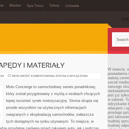
rie
Market
Teksty
Spis Treści
Uchwała
SUB
PĘDY I MATERIAŁY
W świecie, 
powiadamia i
INNOWACYJNE
026
MOŻLIWOŚĆ KOMENTOWANIA
ZOSTAŁA WYŁĄCZONA
walutą cenni
NAPĘDY
social medi
I
MATERIAŁY
naszego skup
Moto Concierge to samochodowy serwis poradnikowy,
nieświadomi
który został przygotowany z myślą o osobach chcących
jest już tylk
w salonie. T
lepiej rozumieć rynek motoryzacyjny. Strona skupia się
odzyskanie k
przede wszystkim na użytecznych informacjach
relacjami i
prostego pyt
związanych z eksploatacją samochodów, zwłaszcza
jest luksuse
trudniej sprz
tych dostępnych na rynku używanym. To miejsce, w
trudniej odp
edzę przydatne zarówno przed zakupem auta, jak i podczas