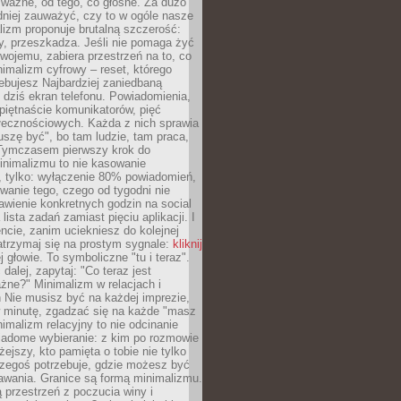
 ważne, od tego, co głośne. Za dużo
dniej zauważyć, czy to w ogóle nasze
lizm proponuje brutalną szczerość:
uży, przeszkadza. Jeśli nie pomaga żyć
swojemu, zabiera przestrzeń na to, co
imalizm cyfrowy – reset, którego
ebujesz Najbardziej zaniedbaną
t dziś ekran telefonu. Powiadomienia,
 piętnaście komunikatorów, pięć
łecznościowych. Każda z nich sprawia
szę być", bo tam ludzie, tam praca,
 Tymczasem pierwszy krok do
inimalizmu to nie kasowanie
, tylko: wyłączenie 80% powiadomień,
anie tego, czego od tygodni nie
awienie konkretnych godzin na social
lista zadań zamiast pięciu aplikacji. I
cie, zanim uciekniesz do kolejnej
atrzymaj się na prostym sygnale:
kliknij
 głowie. To symboliczne "tu i teraz".
dalej, zapytaj: "Co teraz jest
żne?" Minimalizm w relacjach i
 Nie musisz być na każdej imprezie,
 minutę, zgadzać się na każde "masz
nimalizm relacyjny to nie odcinanie
wiadome wybieranie: z kim po rozmowie
żejszy, kto pamięta o tobie nie tylko
czegoś potrzebuje, gdzie możesz być
awania. Granice są formą minimalizmu.
przestrzeń z poczucia winy i