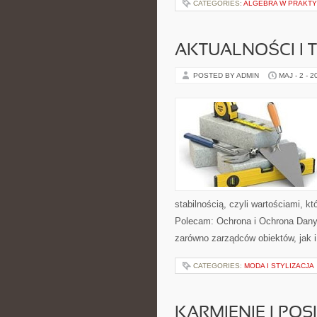
CATEGORIES:
ALGEBRA W PRAKT
AKTUALNOŚCI I 
POSTED BY ADMIN
MAJ - 2 - 2
stabilnością, czyli wartościami, 
Polecam: Ochrona i Ochrona Dany
zarówno zarządców obiektów, jak i
CATEGORIES:
MODA I STYLIZACJA
KARMIENIE I POSI