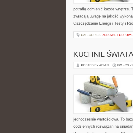
potrafią odmienić każde wnętrze. T
zwracają uwagę na jakość wykonan
Oszczędzanie Energii i Testy i Re
CATEGORIES:
ZDROWIE I ODPOWI
KUCHNIE ŚWIAT
POSTED BY ADMIN
KWI - 23 - 
jednocześnie wartościowa. To baz
codziennych rozwiązań na śniadani