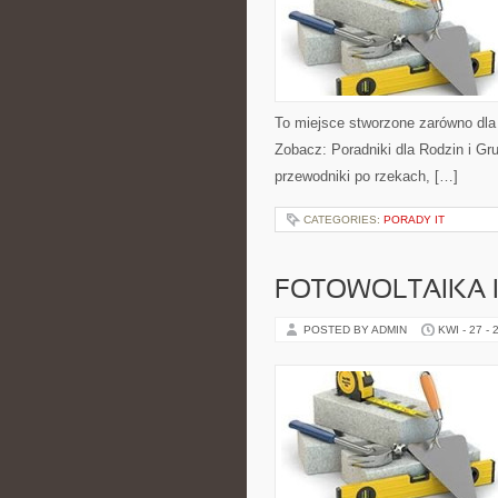
To miejsce stworzone zarówno dla
Zobacz: Poradniki dla Rodzin i Gr
przewodniki po rzekach, […]
CATEGORIES:
PORADY IT
FOTOWOLTAIKA 
POSTED BY ADMIN
KWI - 27 - 