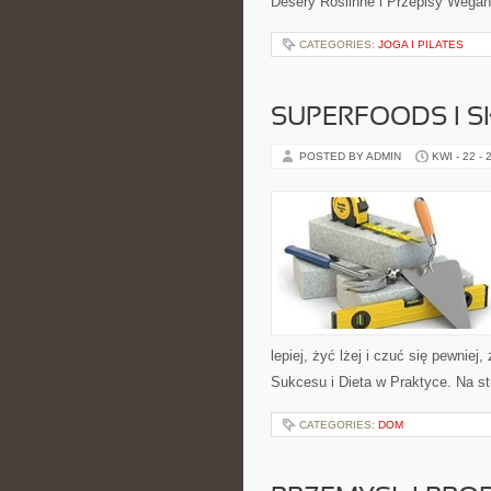
Desery Roślinne i Przepisy Wegań
CATEGORIES:
JOGA I PILATES
SUPERFOODS I 
POSTED BY ADMIN
KWI - 22 - 
lepiej, żyć lżej i czuć się pewnie
Sukcesu i Dieta w Praktyce. Na st
CATEGORIES:
DOM