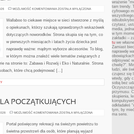
wrażenie "mu
tam trendy.
KARMIENIE
026
MOŻLIWOŚĆ KOMENTOWANIA
ZOSTAŁA WYŁĄCZONA
cyfrowego m
I
wszystkiego
POSIŁKI
odsubskrybow
Wallaboo to ciekawe miejsce w sieci stworzone z myślą
czytasz, ust
o opiekunach, którzy szukają sprawdzonych wskazówek
media, jedna 
w tym momen
dotyczących noworodków. Strona skupia się na tym, co
zakładki – z
w pierwszych miesiącach i latach życia dziecka jest
tu
we własnej
Zamiast biec 
naprawdę ważne: mądrym wyborze akcesoriów. To blog,
naprawdę wa
obowiązkach
w którym można znaleźć wiele tematów związanych z
odpisywać w
e na stronie to: Zabawa i Rozwój i Eko i Naturalnie. Strona
chwilę?". Mi
ludzi, ale ś
osobach, które chcą podejmować […]
czujesz się l
wtedy, gdy 
ZY
sobą bez ud
Oczyszczają 
przymusu. Co
skupienia, l
kompulsywny
LA POCZĄTKUJĄCYCH
odkładałeś "
tym, by mieć
KAJAKARSTWO
2026
MOŻLIWOŚĆ KOMENTOWANIA
ZOSTAŁA WYŁĄCZONA
ma sens.
DLA
POCZĄTKUJĄCYCH
Portal poświęcony rekreacji na świeżym powietrzu to
świetna przestrzeń dla osób, które planują wyjazd