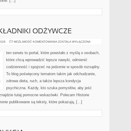
skie. […]
SKŁADNIKI ODŻYWCZE
SUPERFOODS
2026
MOŻLIWOŚĆ KOMENTOWANIA
ZOSTAŁA WYŁĄCZONA
I
SKŁADNIKI
ODŻYWCZE
ten serwis to portal, które powstało z myślą o osobach,
które chcą wprowadzić lepsze nawyki, odmienić
codzienność i spojrzeć na jedzenie w sposób rozsądny.
To blog poświęcony tematom takim jak odchudzanie,
zdrowa dieta, ruch, a także lepsza kondycja
psychiczna. Każdy, kto szuka pomysłów, aby jeść
j, znajdzie tutaj pomocne wskazówki. Polecam Historie
ronie publikowane są teksty, które pokazują, […]