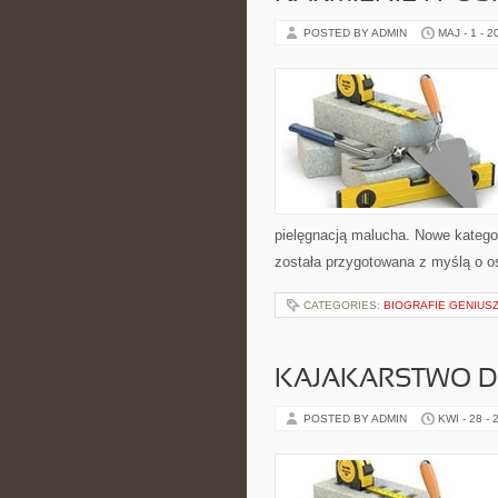
POSTED BY ADMIN
MAJ - 1 - 2
pielęgnacją malucha. Nowe kategori
została przygotowana z myślą o 
CATEGORIES:
BIOGRAFIE GENIUS
KAJAKARSTWO D
POSTED BY ADMIN
KWI - 28 - 