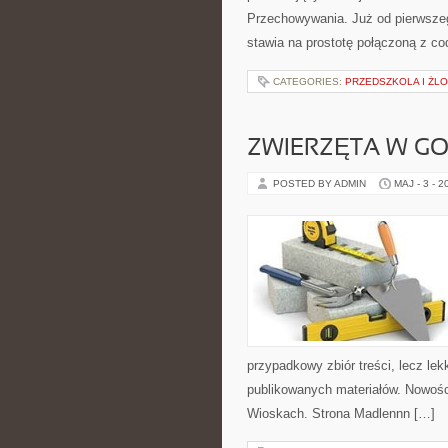
Przechowywania. Już od pierwszego
stawia na prostotę połączoną z c
CATEGORIES:
PRZEDSZKOLA I ŻLO
ZWIERZĘTA W G
POSTED BY ADMIN
MAJ - 3 - 2
przypadkowy zbiór treści, lecz lek
publikowanych materiałów. Nowości
Wioskach. Strona Madlennn […]