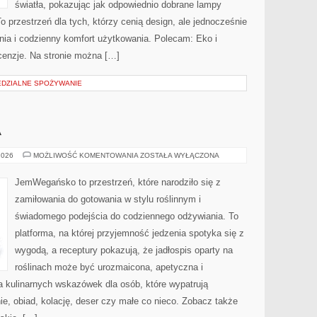
światła, pokazując jak odpowiednio dobrane lampy
o przestrzeń dla tych, którzy cenią design, ale jednocześnie
ia i codzienny komfort użytkowania. Polecam: Eko i
cenzje. Na stronie można […]
EDZIALNE SPOŻYWANIE
A
KUCHNIE
2026
MOŻLIWOŚĆ KOMENTOWANIA
ZOSTAŁA WYŁĄCZONA
ŚWIATA
JemWegańsko to przestrzeń, które narodziło się z
zamiłowania do gotowania w stylu roślinnym i
świadomego podejścia do codziennego odżywiania. To
platforma, na której przyjemność jedzenia spotyka się z
wygodą, a receptury pokazują, że jadłospis oparty na
roślinach może być urozmaicona, apetyczna i
a kulinarnych wskazówek dla osób, które wypatrują
e, obiad, kolację, deser czy małe co nieco. Zobacz także