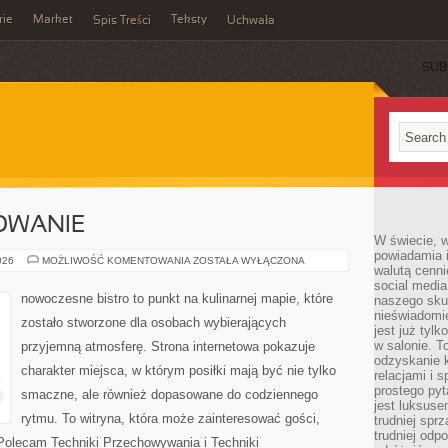
rie
Market
Teksty
Spis Treści
Uchwała
SUB
OWANIE
W świecie, 
powiadamia i
SEZONOWE
026
MOŻLIWOŚĆ KOMENTOWANIA
ZOSTAŁA WYŁĄCZONA
walutą cenni
GOTOWANIE
social medi
nowoczesne bistro to punkt na kulinarnej mapie, które
naszego skup
nieświadomi
zostało stworzone dla osobach wybierających
jest już tylk
w salonie. T
przyjemną atmosferę. Strona internetowa pokazuje
odzyskanie k
charakter miejsca, w którym posiłki mają być nie tylko
relacjami i
prostego pyt
smaczne, ale również dopasowane do codziennego
jest luksuse
rytmu. To witryna, która może zainteresować gości,
trudniej sprz
trudniej odp
Polecam Techniki Przechowywania i Techniki