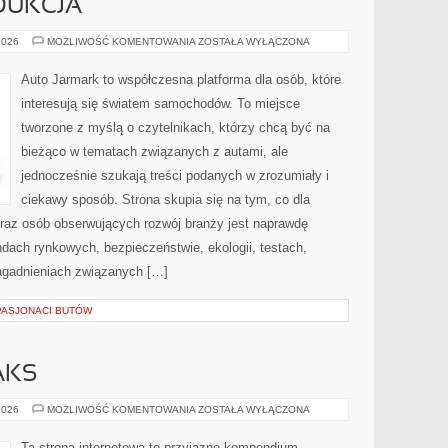
DUKCJA
PRZEMYSŁ
2026
MOŻLIWOŚĆ KOMENTOWANIA
ZOSTAŁA WYŁĄCZONA
I
PRODUKCJA
Auto Jarmark to współczesna platforma dla osób, które
interesują się światem samochodów. To miejsce
tworzone z myślą o czytelnikach, którzy chcą być na
bieżąco w tematach związanych z autami, ale
jednocześnie szukają treści podanych w zrozumiały i
ciekawy sposób. Strona skupia się na tym, co dla
oraz osób obserwujących rozwój branży jest naprawdę
dach rynkowych, bezpieczeństwie, ekologii, testach,
agadnieniach związanych […]
PASJONACI BUTÓW
AKS
LIFESTYLE
2026
MOŻLIWOŚĆ KOMENTOWANIA
ZOSTAŁA WYŁĄCZONA
&
RELAKS
Ta strona internetowa to przyjazne kompendium