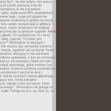
szę być", bo tam ludzie, tam praca,
 Tymczasem pierwszy krok do
inimalizmu to nie kasowanie
, tylko: wyłączenie 80% powiadomień,
anie tego, czego od tygodni nie
awienie konkretnych godzin na social
lista zadań zamiast pięciu aplikacji. I
cie, zanim uciekniesz do kolejnej
atrzymaj się na prostym sygnale:
kliknij
 głowie. To symboliczne "tu i teraz".
dalej, zapytaj: "Co teraz jest
żne?" Minimalizm w relacjach i
 Nie musisz być na każdej imprezie,
 minutę, zgadzać się na każde "masz
nimalizm relacyjny to nie odcinanie
wiadome wybieranie: z kim po rozmowie
żejszy, kto pamięta o tobie nie tylko
czegoś potrzebuje, gdzie możesz być
awania. Granice są formą minimalizmu.
przestrzeń z poczucia winy i
 realnie zyskasz? więcej głębokiego
epszy sen, mniej zakupów
ch, więcej czasu na rzeczy, które
na kiedyś". Minimalizm nie polega na
 mało. Polega na tym, by mieć to, co