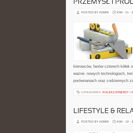
PRZEMYSŁ I PRO
POSTED BY ADMIN
KWI - 21 - 
kierowców, fanów czterech kółek 
ważne: nowych technologiach, tren
porównaniach oraz codziennych z
CATEGORIES:
KOLEKCJONERZY I 
LIFESTYLE & REL
POSTED BY ADMIN
KWI - 19 - 