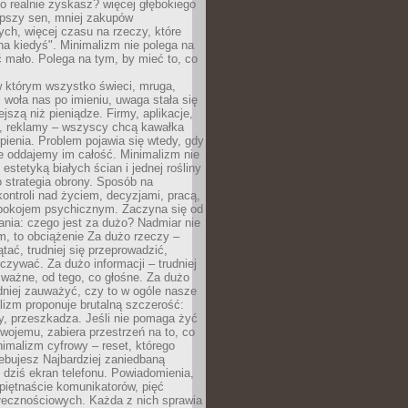
 realnie zyskasz? więcej głębokiego
epszy sen, mniej zakupów
ch, więcej czasu na rzeczy, które
na kiedyś". Minimalizm nie polega na
 mało. Polega na tym, by mieć to, co
w którym wszystko świeci, mruga,
 woła nas po imieniu, uwaga stała się
ejszą niż pieniądze. Firmy, aplikacje,
a, reklamy – wszyscy chcą kawałka
ienia. Problem pojawia się wtedy, gdy
e oddajemy im całość. Minimalizm nie
o estetyką białych ścian i jednej rośliny
o strategia obrony. Sposób na
ontroli nad życiem, decyzjami, pracą,
 spokojem psychicznym. Zaczyna się od
ania: czego jest za dużo? Nadmiar nie
m, to obciążenie Za dużo rzeczy –
ątać, trudniej się przeprowadzić,
oczywać. Za dużo informacji – trudniej
 ważne, od tego, co głośne. Za dużo
dniej zauważyć, czy to w ogóle nasze
lizm proponuje brutalną szczerość:
uży, przeszkadza. Jeśli nie pomaga żyć
swojemu, zabiera przestrzeń na to, co
imalizm cyfrowy – reset, którego
ebujesz Najbardziej zaniedbaną
t dziś ekran telefonu. Powiadomienia,
 piętnaście komunikatorów, pięć
łecznościowych. Każda z nich sprawia