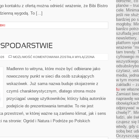
odróżnić, co
planów – tru
 kontaktu z ofertą można odnieść wrażenie, że Bibi Bistro
cele. Minima
odzienną wygodą. To […]
jeśli nie sł
bardziej po 
mogłoby. Min
BKI
bardzo potrz
szufladą jes
newslettery,
platform spo
OSPODARSTWIE
wrażenie "mu
tam trendy.
cyfrowego m
ZWIERZĘTA
026
MOŻLIWOŚĆ KOMENTOWANIA
ZOSTAŁA WYŁĄCZONA
W
wszystkiego
GOSPODARSTWIE
odsubskrybow
Madlennn to witryna, które może być odbierane jako
czytasz, ust
media, jedna 
nowoczesny punkt w sieci dla osób szukających
w tym momen
wskazówek. Już sama nazwa buduje skojarzenie z
zakładki – z
tu
we własnej
czymś charakterystycznym, dlatego strona może
Zamiast biec 
przyciągać uwagę użytkowników, którzy lubią autorskie
naprawdę wa
obowiązkach
podejście do prezentowania tematów. To nie jest
odpisywać w
chwilę?". Mi
ka przestrzeń, w której ważne są zarówno klimat, jak i sens
ludzi, ale ś
 na stronie: Ogród i Natura i Podróże po Polskich
czujesz się l
wtedy, gdy 
sobą bez ud
Oczyszczają 