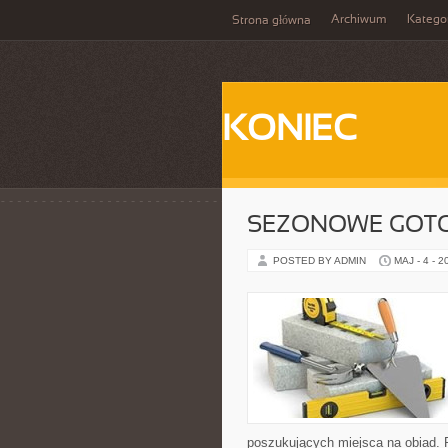
Archiwum
Katego
Strona główna
KONIEC
SEZONOWE GOT
POSTED BY ADMIN
MAJ - 4 - 2
poszukujących miejsca na obiad. 