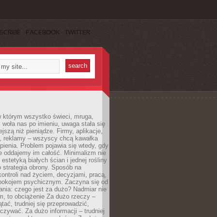
SCRIBE
FACEBOOK
TWITTER
w którym wszystko świeci, mruga,
 woła nas po imieniu, uwaga stała się
ejszą niż pieniądze. Firmy, aplikacje,
a, reklamy – wszyscy chcą kawałka
ienia. Problem pojawia się wtedy, gdy
e oddajemy im całość. Minimalizm nie
o estetyką białych ścian i jednej rośliny
o strategia obrony. Sposób na
ontroli nad życiem, decyzjami, pracą,
 spokojem psychicznym. Zaczyna się od
ania: czego jest za dużo? Nadmiar nie
m, to obciążenie Za dużo rzeczy –
ątać, trudniej się przeprowadzić,
oczywać. Za dużo informacji – trudniej