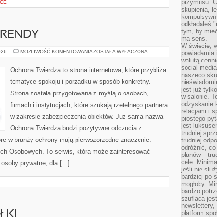
przymusu. Co
YCE
skupienia, l
kompulsywny
odkładałeś "
tym, by mieć
TRENDY
ma sens.
W świecie, 
AKTUALNOŚCI
026
MOŻLIWOŚĆ KOMENTOWANIA
ZOSTAŁA WYŁĄCZONA
powiadamia i
I
walutą cenni
TRENDY
social medi
Ochrona Twierdza to strona internetowa, które przybliża
naszego skup
tematyce spokoju i porządku w sposób konkretny.
nieświadomi
jest już tylk
Strona została przygotowana z myślą o osobach,
w salonie. T
odzyskanie k
firmach i instytucjach, które szukają rzetelnego partnera
relacjami i
w zakresie zabezpieczenia obiektów. Już sama nazwa
prostego pyt
jest luksuse
Ochrona Twierdza budzi pozytywne odczucia z
trudniej sprz
które w branży ochrony mają pierwszorzędne znaczenie.
trudniej odp
odróżnić, co
ch Osobowych. To serwis, która może zainteresować
planów – tru
cele. Minima
 osoby prywatne, dla […]
jeśli nie sł
bardziej po 
mogłoby. Min
bardzo potrz
szufladą jes
newslettery,
ŁKI
platform spo