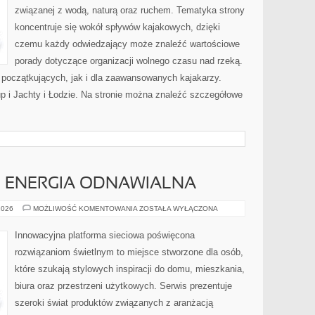
związanej z wodą, naturą oraz ruchem. Tematyka strony
koncentruje się wokół spływów kajakowych, dzięki
czemu każdy odwiedzający może znaleźć wartościowe
porady dotyczące organizacji wolnego czasu nad rzeką.
 początkujących, jak i dla zaawansowanych kajakarzy.
up i Jachty i Łodzie. Na stronie można znaleźć szczegółowe
I ENERGIA ODNAWIALNA
FOTOWOLTAIKA
2026
MOŻLIWOŚĆ KOMENTOWANIA
ZOSTAŁA WYŁĄCZONA
I
ENERGIA
ODNAWIALNA
Innowacyjna platforma sieciowa poświęcona
rozwiązaniom świetlnym to miejsce stworzone dla osób,
które szukają stylowych inspiracji do domu, mieszkania,
biura oraz przestrzeni użytkowych. Serwis prezentuje
szeroki świat produktów związanych z aranżacją