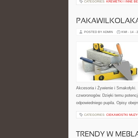
CATEGORIES:
KREWETKI I INNE 
PAKAWILKOLAK
POSTED BY ADMIN
KWI - 14 - 
Akcesoria i Żywienie i Smakołyki
czworonogów. Dzięki temu potenc
odpowiedniego pupila. Opisy obej
CATEGORIES:
CIEKAWOSTKI MUZ
TRENDY W MEBL