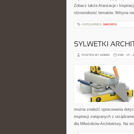
Zobacz także Aranżacje i Inspiracj
różnorodność tematów. Witryna ni
CATEGORIES:
MMORPG
SYLWETKI ARCH
POSTED BY ADMIN
KWI - 15 - 
można znaleźć opracowania dotyc
inspiracji związanych z urządzani
dla Miłośników Architektury. Na st