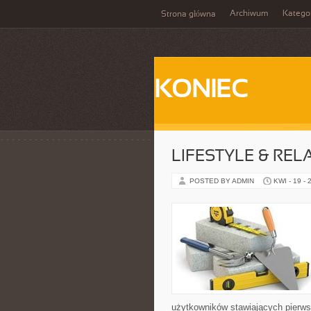
Archiwum
Katego
Strona główna
KONIEC
LIFESTYLE & REL
POSTED BY ADMIN
KWI - 19 - 
użytkowników stawiających pierwsz