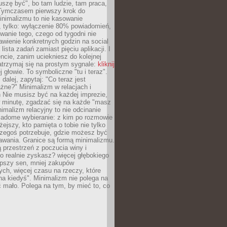
szę być", bo tam ludzie, tam praca,
 Tymczasem pierwszy krok do
inimalizmu to nie kasowanie
, tylko: wyłączenie 80% powiadomień,
anie tego, czego od tygodni nie
awienie konkretnych godzin na social
lista zadań zamiast pięciu aplikacji. I
cie, zanim uciekniesz do kolejnej
atrzymaj się na prostym sygnale:
kliknij
 głowie. To symboliczne "tu i teraz".
dalej, zapytaj: "Co teraz jest
żne?" Minimalizm w relacjach i
 Nie musisz być na każdej imprezie,
 minutę, zgadzać się na każde "masz
nimalizm relacyjny to nie odcinanie
wiadome wybieranie: z kim po rozmowie
żejszy, kto pamięta o tobie nie tylko
czegoś potrzebuje, gdzie możesz być
awania. Granice są formą minimalizmu.
przestrzeń z poczucia winy i
 realnie zyskasz? więcej głębokiego
epszy sen, mniej zakupów
ch, więcej czasu na rzeczy, które
na kiedyś". Minimalizm nie polega na
 mało. Polega na tym, by mieć to, co