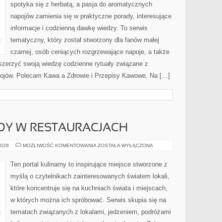
spotyka się z herbatą, a pasja do aromatycznych
napojów zamienia się w praktyczne porady, interesujące
informacje i codzienną dawkę wiedzy. To serwis
tematyczny, który został stworzony dla fanów małej
czarnej, osób ceniących rozgrzewające napoje, a także
oszerzyć swoją wiedzę codzienne rytuały związane z
ojów. Polecam Kawa a Zdrowie i Przepisy Kawowe. Na […]
DY W RESTAURACJACH
NOWOŚCI
2026
MOŻLIWOŚĆ KOMENTOWANIA
ZOSTAŁA WYŁĄCZONA
I
TRENDY
W
Ten portal kulinarny to inspirujące miejsce stworzone z
RESTAURACJACH
myślą o czytelnikach zainteresowanych światem lokali,
które koncentruje się na kuchniach świata i miejscach,
w których można ich spróbować. Serwis skupia się na
tematach związanych z lokalami, jedzeniem, podróżami