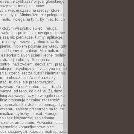
 realnie zyskasz? więcej głębokiego
epszy sen, mniej zakupów
ch, więcej czasu na rzeczy, które
na kiedyś". Minimalizm nie polega na
 mało. Polega na tym, by mieć to, co
w którym wszystko świeci, mruga,
 woła nas po imieniu, uwaga stała się
ejszą niż pieniądze. Firmy, aplikacje,
a, reklamy – wszyscy chcą kawałka
ienia. Problem pojawia się wtedy, gdy
e oddajemy im całość. Minimalizm nie
o estetyką białych ścian i jednej rośliny
o strategia obrony. Sposób na
ontroli nad życiem, decyzjami, pracą,
 spokojem psychicznym. Zaczyna się od
ania: czego jest za dużo? Nadmiar nie
m, to obciążenie Za dużo rzeczy –
ątać, trudniej się przeprowadzić,
oczywać. Za dużo informacji – trudniej
 ważne, od tego, co głośne. Za dużo
dniej zauważyć, czy to w ogóle nasze
lizm proponuje brutalną szczerość:
uży, przeszkadza. Jeśli nie pomaga żyć
swojemu, zabiera przestrzeń na to, co
imalizm cyfrowy – reset, którego
ebujesz Najbardziej zaniedbaną
t dziś ekran telefonu. Powiadomienia,
 piętnaście komunikatorów, pięć
łecznościowych. Każda z nich sprawia