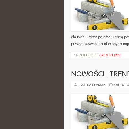
dla tych, którzy po prostu chcą p
przygotowywaniem ulubionych nap
CATEGORIES:
OPEN SOURCE
NOWOŚCI I TREN
POSTED BY ADMIN
KWI - 11 - 