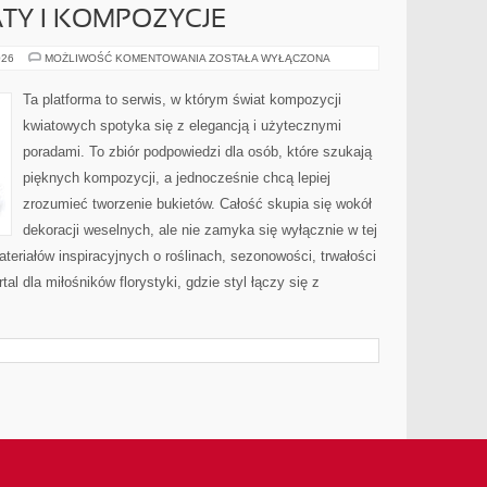
TY I KOMPOZYCJE
SEZONOWE
026
MOŻLIWOŚĆ KOMENTOWANIA
ZOSTAŁA WYŁĄCZONA
KWIATY
I
KOMPOZYCJE
Ta platforma to serwis, w którym świat kompozycji
kwiatowych spotyka się z elegancją i użytecznymi
poradami. To zbiór podpowiedzi dla osób, które szukają
pięknych kompozycji, a jednocześnie chcą lepiej
zrozumieć tworzenie bukietów. Całość skupia się wokół
dekoracji weselnych, ale nie zamyka się wyłącznie w tej
teriałów inspiracyjnych o roślinach, sezonowości, trwałości
l dla miłośników florystyki, gdzie styl łączy się z