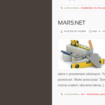
CATEGORIES:
PODRÓŻE PO POLS
MARS.NET
POSTED BY ADMIN
KWI - 9 - 2
także z przesłonami okiennymi. T
przestrzeń. Warto przeczytać: Dyw
można znaleźć obszerne teksty, [
CATEGORIES:
DIY I PERSONALIZA