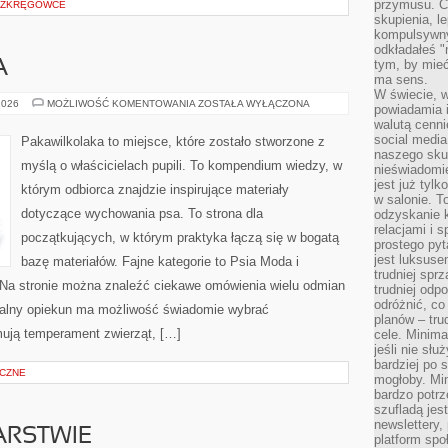
przymusu. Co
BEZKRĘGOWCE
skupienia, l
kompulsywny
odkładałeś "
tym, by mieć
A
ma sens.
W świecie, 
PAKAWILKOLAKA
2026
MOŻLIWOŚĆ KOMENTOWANIA
ZOSTAŁA WYŁĄCZONA
powiadamia i
walutą cenni
social medi
Pakawilkolaka to miejsce, które zostało stworzone z
naszego skup
myślą o właścicielach pupili. To kompendium wiedzy, w
nieświadomi
jest już tylk
którym odbiorca znajdzie inspirujące materiały
w salonie. T
dotyczące wychowania psa. To strona dla
odzyskanie k
relacjami i
początkujących, w którym praktyka łączą się w bogatą
prostego pyt
jest luksuse
bazę materiałów. Fajne kategorie to Psia Moda i
trudniej sprz
. Na stronie można znaleźć ciekawe omówienia wielu odmian
trudniej odp
odróżnić, co
jalny opiekun ma możliwość świadomie wybrać
planów – tru
mują temperament zwierząt, […]
cele. Minima
jeśli nie sł
bardziej po 
YCZNE
mogłoby. Min
bardzo potrz
szufladą jes
newslettery,
ARSTWIE
platform spo