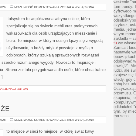
wrażenie "mu
tam trendy.
TRENDY
2026
MOŻLIWOŚĆ KOMENTOWANIA
ZOSTAŁA WYŁĄCZONA
W
cyfrowego m
MEBLARSTWIE
wszystkiego
Italsystem to współczesna witryna online, która
odsubskrybow
czytasz, ust
specjalizuje się na świecie mebli oraz praktycznych
media, jedna 
wskazówkach dla osób urządzających mieszkanie i
w tym momen
zakładki – z
biuro. To miejsce, w którym design łączy się z wygodą
tu
we własnej
Zamiast biec 
użytkowania, a każdy artykuł powstaje z myślą o
naprawdę wa
odbiorcach, którzy szukają sprawdzonych rozwiązań
obowiązkach
odpisywać w
 szeroko rozumianego wygody. Nowości to Inspiracje i
chwilę?". Mi
a. Strona została przygotowana dla osób, które chcą trafnie
ludzi, ale ś
czujesz się l
…]
wtedy, gdy 
sobą bez ud
Oczyszczają 
PASJONACI BUTÓW
przymusu. Co
skupienia, l
kompulsywny
odkładałeś "
ŻE
tym, by mieć
ma sens.
KAWOWE
2026
MOŻLIWOŚĆ KOMENTOWANIA
ZOSTAŁA WYŁĄCZONA
PODRÓŻE
to miejsce w sieci to miejsce, w której świat kawy