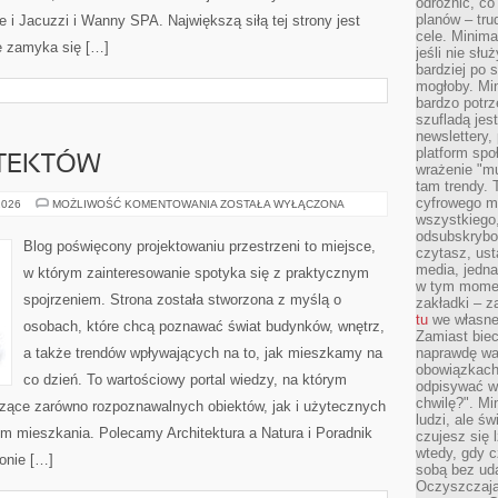
odróżnić, co
planów – tru
e i Jacuzzi i Wanny SPA. Największą siłą tej strony jest
cele. Minima
e zamyka się […]
jeśli nie sł
bardziej po 
mogłoby. Min
bardzo potrz
szufladą jes
newslettery,
platform spo
ITEKTÓW
wrażenie "mu
tam trendy.
cyfrowego m
SYLWETKI
2026
MOŻLIWOŚĆ KOMENTOWANIA
ZOSTAŁA WYŁĄCZONA
ARCHITEKTÓW
wszystkiego
odsubskrybow
Blog poświęcony projektowaniu przestrzeni to miejsce,
czytasz, ust
media, jedna 
w którym zainteresowanie spotyka się z praktycznym
w tym momen
spojrzeniem. Strona została stworzona z myślą o
zakładki – z
tu
we własnej
osobach, które chcą poznawać świat budynków, wnętrz,
Zamiast biec 
a także trendów wpływających na to, jak mieszkamy na
naprawdę wa
obowiązkach
co dzień. To wartościowy portal wiedzy, na którym
odpisywać w
chwilę?". Mi
zące zarówno rozpoznawalnych obiektów, jak i użytecznych
ludzi, ale ś
em mieszkania. Polecamy Architektura a Natura i Poradnik
czujesz się l
wtedy, gdy 
ronie […]
sobą bez ud
Oczyszczają 