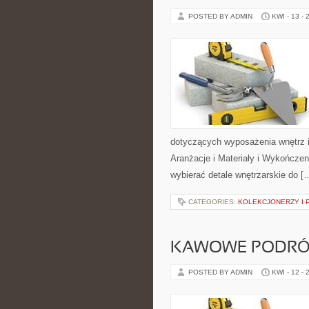
POSTED BY ADMIN
KWI - 13 - 
dotyczących wyposażenia wnętrz i
Aranżacje i Materiały i Wykończeni
wybierać detale wnętrzarskie do [
CATEGORIES:
KOLEKCJONERZY I 
KAWOWE PODRÓ
POSTED BY ADMIN
KWI - 12 - 