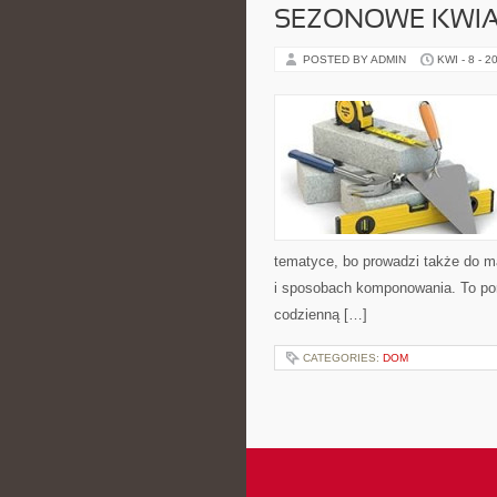
SEZONOWE KWIA
POSTED BY ADMIN
KWI - 8 - 2
tematyce, bo prowadzi także do ma
i sposobach komponowania. To porta
codzienną […]
CATEGORIES:
DOM