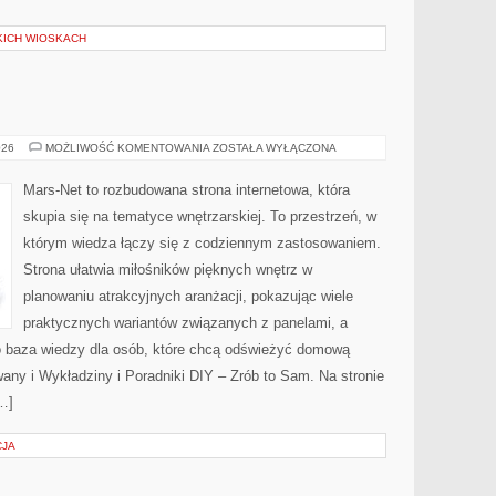
KICH WIOSKACH
MARS.NET
026
MOŻLIWOŚĆ KOMENTOWANIA
ZOSTAŁA WYŁĄCZONA
Mars-Net to rozbudowana strona internetowa, która
skupia się na tematyce wnętrzarskiej. To przestrzeń, w
którym wiedza łączy się z codziennym zastosowaniem.
Strona ułatwia miłośników pięknych wnętrz w
planowaniu atrakcyjnych aranżacji, pokazując wiele
praktycznych wariantów związanych z panelami, a
o baza wiedzy dla osób, które chcą odświeżyć domową
any i Wykładziny i Poradniki DIY – Zrób to Sam. Na stronie
…]
CJA