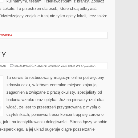
kulinarnymi, testami i ciekawostkami z branży. Zobacz
ne Lokale. To przestrzeń dla osób, które chcą odkrywać
wiedzający znajdzie tutaj nie tylko opisy lokali, lecz także
ŁOWIEKA
TY
PORADY
2026
MOŻLIWOŚĆ KOMENTOWANIA
ZOSTAŁA WYŁĄCZONA
OKULISTY
Ta serwis to rozbudowany magazyn online poświęcony
zdrowiu oczu, w którym centralne miejsce zajmują
zagadnienia związane z pracą okulisty, specjalisty od
badania wzroku oraz optyka. Już na pierwszy rzut oka
widać, że jest to przestrzeń przygotowana z myślą o
czytelnikach, ponieważ treści koncentrują się zarówno
jak i na identyfikowaniu dolegliwości. Strona łączy w sobie
ksperckiego, a jej układ sugeruje ciągłe poszerzanie