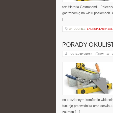
też Historia Gastronomii i Poleca
gastronomię na wielu poziomach. Od
[…]
CATEGORIES:
ENERGIA I AURA CZ
PORADY OKULIS
POSTED BY ADMIN
KWI - 10 - 
na codziennym komforcie widzenia, 
funkcję przewodnika oraz serwisu e
zakresu […]