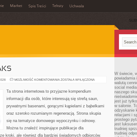
rie
Market
Teksty
Spis Treści
Uchwała
SUB
AKS
W świecie, 
powiadamia i
LIFESTYLE
2026
MOŻLIWOŚĆ KOMENTOWANIA
ZOSTAŁA WYŁĄCZONA
walutą cenni
&
RELAKS
social medi
Ta strona internetowa to przyjazne kompendium
naszego skup
nieświadomi
informacji dla osób, które interesują się strefą saun,
jest już tylk
w salonie. T
prywatnymi basenami, gorącymi kąpielami z bąbelkami
odzyskanie k
oraz szeroko rozumianym regeneracją. Strona skupia
relacjami i
prostego pyt
się na tematyce domowego wypoczynku i odnowy.
jest luksuse
Można tu znaleźć inspirujące publikacje dla
trudniej sprz
trudniej odp
e kroki, ale również dla bardziej świadomych odbiorców.