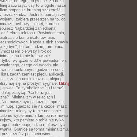
 ważne, od tego, co głośne. Za dużo
dniej zauważyć, czy to w ogóle nasze
lizm proponuje brutalną szczerość:
uży, przeszkadza. Jeśli nie pomaga żyć
swojemu, zabiera przestrzeń na to, co
imalizm cyfrowy – reset, którego
ebujesz Najbardziej zaniedbaną
t dziś ekran telefonu. Powiadomienia,
 piętnaście komunikatorów, pięć
łecznościowych. Każda z nich sprawia
szę być", bo tam ludzie, tam praca,
 Tymczasem pierwszy krok do
inimalizmu to nie kasowanie
, tylko: wyłączenie 80% powiadomień,
anie tego, czego od tygodni nie
awienie konkretnych godzin na social
lista zadań zamiast pięciu aplikacji. I
cie, zanim uciekniesz do kolejnej
atrzymaj się na prostym sygnale:
kliknij
 głowie. To symboliczne "tu i teraz".
dalej, zapytaj: "Co teraz jest
żne?" Minimalizm w relacjach i
 Nie musisz być na każdej imprezie,
 minutę, zgadzać się na każde "masz
nimalizm relacyjny to nie odcinanie
wiadome wybieranie: z kim po rozmowie
żejszy, kto pamięta o tobie nie tylko
czegoś potrzebuje, gdzie możesz być
awania. Granice są formą minimalizmu.
przestrzeń z poczucia winy i