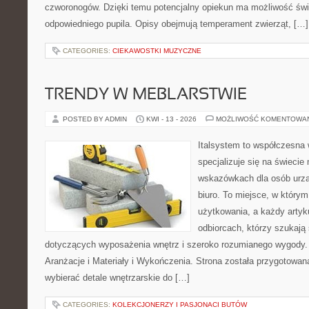
czworonogów. Dzięki temu potencjalny opiekun ma możliwość św
odpowiedniego pupila. Opisy obejmują temperament zwierząt, […]
CATEGORIES:
CIEKAWOSTKI MUZYCZNE
TRENDY W MEBLARSTWIE
POSTED BY ADMIN
KWI - 13 - 2026
MOŻLIWOŚĆ KOMENTOWA
Italsystem to współczesna w
specjalizuje się na świecie
wskazówkach dla osób urzą
biuro. To miejsce, w który
użytkowania, a każdy artyk
odbiorcach, którzy szukaj
dotyczących wyposażenia wnętrz i szeroko rozumianego wygody. N
Aranżacje i Materiały i Wykończenia. Strona została przygotowana
wybierać detale wnętrzarskie do […]
CATEGORIES:
KOLEKCJONERZY I PASJONACI BUTÓW