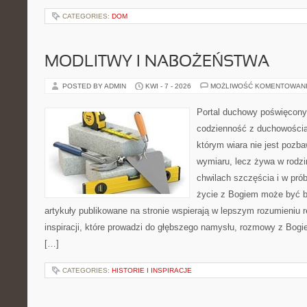
CATEGORIES:
DOM
MODLITWY I NABOŻEŃSTWA
POSTED BY ADMIN
KWI - 7 - 2026
MOŻLIWOŚĆ KOMENTOWAN
Portal duchowy poświęcony l
codzienność z duchowością.
którym wiara nie jest pozb
wymiaru, lecz żywa w rodzi
chwilach szczęścia i w pró
życie z Bogiem może być bl
artykuły publikowane na stronie wspierają w lepszym rozumieniu re
inspiracji, które prowadzi do głębszego namysłu, rozmowy z Bogi
[…]
CATEGORIES:
HISTORIE I INSPIRACJE