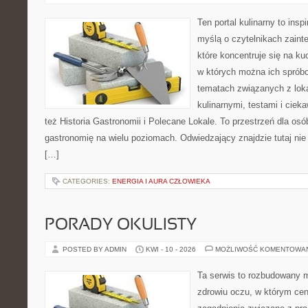
Ten portal kulinarny to ins
myślą o czytelnikach zaint
które koncentruje się na ku
w których można ich spróbo
tematach związanych z lok
kulinarnymi, testami i cie
też Historia Gastronomii i Polecane Lokale. To przestrzeń dla os
gastronomię na wielu poziomach. Odwiedzający znajdzie tutaj nie t
[…]
CATEGORIES:
ENERGIA I AURA CZŁOWIEKA
PORADY OKULISTY
POSTED BY ADMIN
KWI - 10 - 2026
MOŻLIWOŚĆ KOMENTOWA
Ta serwis to rozbudowany 
zdrowiu oczu, w którym cen