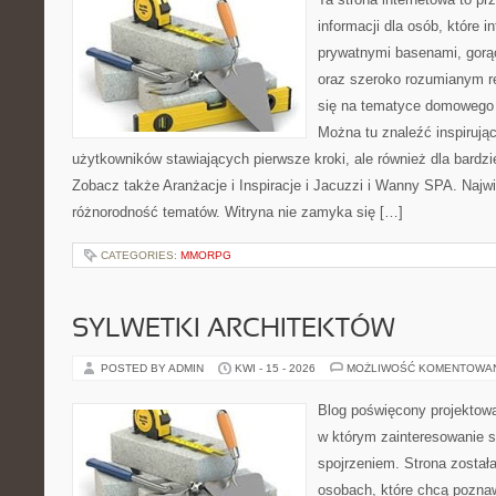
informacji dla osób, które i
prywatnymi basenami, gorą
oraz szeroko rozumianym re
się na tematyce domowego
Można tu znaleźć inspirując
użytkowników stawiających pierwsze kroki, ale również dla bardz
Zobacz także Aranżacje i Inspiracje i Jacuzzi i Wanny SPA. Najwię
różnorodność tematów. Witryna nie zamyka się […]
CATEGORIES:
MMORPG
SYLWETKI ARCHITEKTÓW
POSTED BY ADMIN
KWI - 15 - 2026
MOŻLIWOŚĆ KOMENTOWA
Blog poświęcony projektowa
w którym zainteresowanie 
spojrzeniem. Strona został
osobach, które chcą pozna