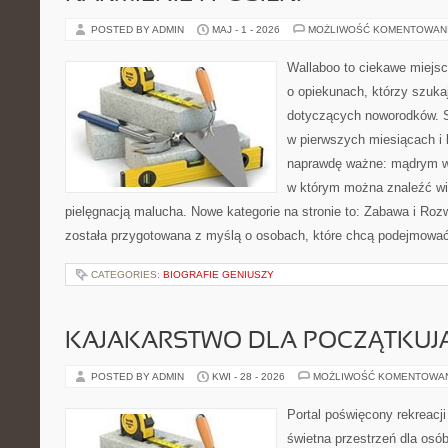
POSTED BY ADMIN
MAJ - 1 - 2026
MOŻLIWOŚĆ KOMENTOWAN
Wallaboo to ciekawe miejsc
o opiekunach, którzy szuk
dotyczących noworodków. S
w pierwszych miesiącach i l
naprawdę ważne: mądrym wy
w którym można znaleźć wi
pielęgnacją malucha. Nowe kategorie na stronie to: Zabawa i Rozwó
została przygotowana z myślą o osobach, które chcą podejmowa
CATEGORIES:
BIOGRAFIE GENIUSZY
KAJAKARSTWO DLA POCZĄTKUJ
POSTED BY ADMIN
KWI - 28 - 2026
MOŻLIWOŚĆ KOMENTOWA
Portal poświęcony rekreacj
świetna przestrzeń dla osób