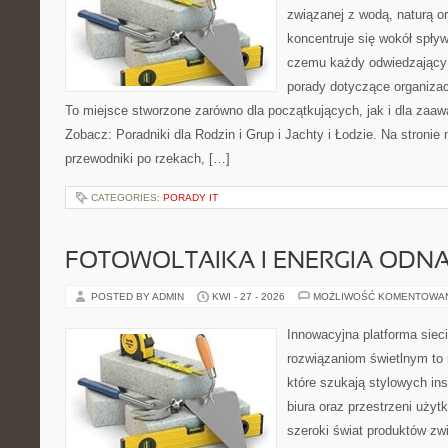
związanej z wodą, naturą o
koncentruje się wokół spły
czemu każdy odwiedzający
porady dotyczące organizac
To miejsce stworzone zarówno dla początkujących, jak i dla zaa
Zobacz: Poradniki dla Rodzin i Grup i Jachty i Łodzie. Na stron
przewodniki po rzekach, […]
CATEGORIES:
PORADY IT
FOTOWOLTAIKA I ENERGIA ODN
POSTED BY ADMIN
KWI - 27 - 2026
MOŻLIWOŚĆ KOMENTOWA
Innowacyjna platforma sie
rozwiązaniom świetlnym to 
które szukają stylowych ins
biura oraz przestrzeni użyt
szeroki świat produktów zw