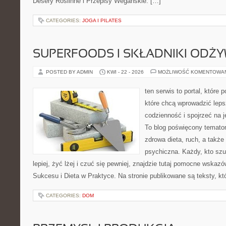
Desery Roślinne i Przepisy Wegańskie. […]
CATEGORIES:
JOGA I PILATES
SUPERFOODS I SKŁADNIKI ODŻ
POSTED BY ADMIN
KWI - 22 - 2026
MOŻLIWOŚĆ KOMENTOWA
ten serwis to portal, które
które chcą wprowadzić leps
codzienność i spojrzeć na 
To blog poświęcony temato
zdrowa dieta, ruch, a także
psychiczna. Każdy, kto sz
lepiej, żyć lżej i czuć się pewniej, znajdzie tutaj pomocne wskaz
Sukcesu i Dieta w Praktyce. Na stronie publikowane są teksty, kt
CATEGORIES:
DOM