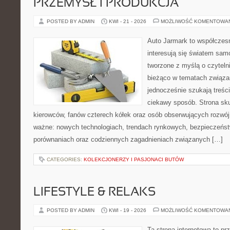
PRZEMYSŁ I PRODUKCJA
POSTED BY ADMIN
KWI - 21 - 2026
MOŻLIWOŚĆ KOMENTOWA
Auto Jarmark to współczesn
interesują się światem sa
tworzone z myślą o czyteln
bieżąco w tematach związa
jednocześnie szukają treśc
ciekawy sposób. Strona sku
kierowców, fanów czterech kółek oraz osób obserwujących rozwój
ważne: nowych technologiach, trendach rynkowych, bezpieczeństwi
porównaniach oraz codziennych zagadnieniach związanych […]
CATEGORIES:
KOLEKCJONERZY I PASJONACI BUTÓW
LIFESTYLE & RELAKS
POSTED BY ADMIN
KWI - 19 - 2026
MOŻLIWOŚĆ KOMENTOWA
Ta strona internetowa to p