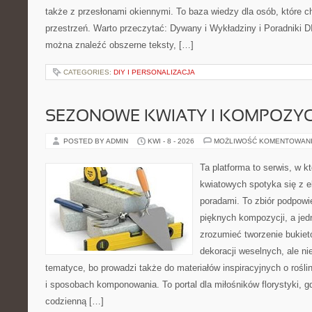
także z przesłonami okiennymi. To baza wiedzy dla osób, które
przestrzeń. Warto przeczytać: Dywany i Wykładziny i Poradniki D
można znaleźć obszerne teksty, […]
CATEGORIES:
DIY I PERSONALIZACJA
SEZONOWE KWIATY I KOMPOZYC
POSTED BY ADMIN
KWI - 8 - 2026
MOŻLIWOŚĆ KOMENTOWAN
Ta platforma to serwis, w 
kwiatowych spotyka się z e
poradami. To zbiór podpowie
pięknych kompozycji, a jed
zrozumieć tworzenie bukiet
dekoracji weselnych, ale ni
tematyce, bo prowadzi także do materiałów inspiracyjnych o rośli
i sposobach komponowania. To portal dla miłośników florystyki, gd
codzienną […]