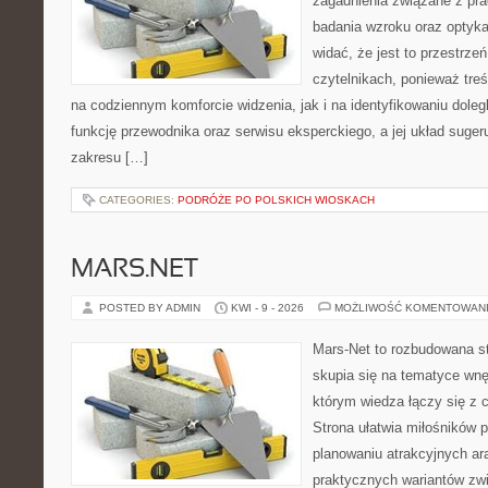
zagadnienia związane z prac
badania wzroku oraz optyka
widać, że jest to przestrz
czytelnikach, ponieważ treś
na codziennym komforcie widzenia, jak i na identyfikowaniu doleg
funkcję przewodnika oraz serwisu eksperckiego, a jej układ suger
zakresu […]
CATEGORIES:
PODRÓŻE PO POLSKICH WIOSKACH
MARS.NET
POSTED BY ADMIN
KWI - 9 - 2026
MOŻLIWOŚĆ KOMENTOWAN
Mars-Net to rozbudowana st
skupia się na tematyce wnęt
którym wiedza łączy się z
Strona ułatwia miłośników 
planowaniu atrakcyjnych ara
praktycznych wariantów zw