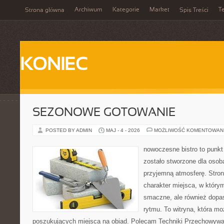
Archiwum
Kategorie
Market
T
Strona główna
Spis Treści
KONIEC
SEZONOWE GOTOWANIE
POSTED BY ADMIN
MAJ - 4 - 2026
MOŻLIWOŚĆ KOMENTOWAN
nowoczesne bistro to punkt 
zostało stworzone dla osob
przyjemną atmosferę. Stron
charakter miejsca, w którym
smaczne, ale również dop
rytmu. To witryna, która m
poszukujących miejsca na obiad. Polecam Techniki Przechowywan