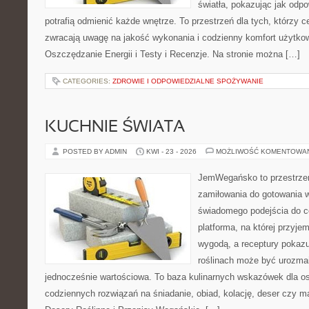
światła, pokazując jak odp
potrafią odmienić każde wnętrze. To przestrzeń dla tych, którzy c
zwracają uwagę na jakość wykonania i codzienny komfort użytko
Oszczędzanie Energii i Testy i Recenzje. Na stronie można […]
CATEGORIES:
ZDROWIE I ODPOWIEDZIALNE SPOŻYWANIE
KUCHNIE ŚWIATA
POSTED BY ADMIN
KWI - 23 - 2026
MOŻLIWOŚĆ KOMENTOWA
JemWegańsko to przestrzeń,
zamiłowania do gotowania w
świadomego podejścia do c
platforma, na której przyje
wygodą, a receptury pokazuj
roślinach może być urozmai
jednocześnie wartościowa. To baza kulinarnych wskazówek dla os
codziennych rozwiązań na śniadanie, obiad, kolację, deser czy m