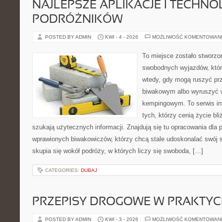
NAJLEPSZE APLIKACJE I TECHNO
PODRÓŻNIKÓW
POSTED BY ADMIN
KWI - 4 - 2026
MOŻLIWOŚĆ KOMENTOWAN
To miejsce zostało stworzo
swobodnych wyjazdów, któr
wtedy, gdy mogą ruszyć pr
biwakowym albo wyruszyć 
kempingowym. To serwis in
tych, którzy cenią życie bli
szukają użytecznych informacji. Znajdują się tu opracowania dla 
wprawionych biwakowiczów, którzy chcą stale udoskonalać swój s
skupia się wokół podróży, w których liczy się swoboda, […]
CATEGORIES:
DUBAJ
PRZEPISY DROGOWE W PRAKTYC
POSTED BY ADMIN
KWI - 3 - 2026
MOŻLIWOŚĆ KOMENTOWAN