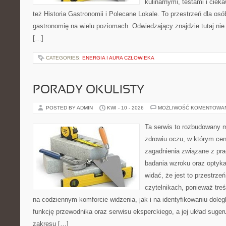
kulinarnymi, testami i cie
też Historia Gastronomii i Polecane Lokale. To przestrzeń dla os
gastronomię na wielu poziomach. Odwiedzający znajdzie tutaj nie t
[…]
CATEGORIES:
ENERGIA I AURA CZŁOWIEKA
PORADY OKULISTY
POSTED BY ADMIN
KWI - 10 - 2026
MOŻLIWOŚĆ KOMENTOWA
Ta serwis to rozbudowany 
zdrowiu oczu, w którym cen
zagadnienia związane z prac
badania wzroku oraz optyka
widać, że jest to przestrz
czytelnikach, ponieważ treś
na codziennym komforcie widzenia, jak i na identyfikowaniu doleg
funkcję przewodnika oraz serwisu eksperckiego, a jej układ suger
zakresu […]