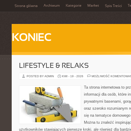
Archiwum
Kategorie
Market
T
Strona główna
Spis Treści
KONIEC
LIFESTYLE & RELAKS
POSTED BY ADMIN
KWI - 19 - 2026
MOŻLIWOŚĆ KOMENTOWA
Ta strona internetowa to p
informacji dla osób, które i
prywatnymi basenami, gorą
oraz szeroko rozumianym re
się na tematyce domowego
Można tu znaleźć inspirując
użytkowników stawiających pierwsze kroki, ale również dla bardz