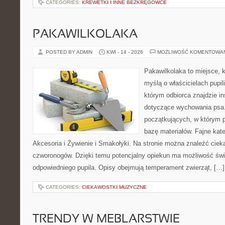
CATEGORIES:
KREWETKI I INNE BEZKRĘGOWCE
PAKAWILKOLAKA
POSTED BY ADMIN
KWI - 14 - 2026
MOŻLIWOŚĆ KOMENTOWA
Pakawilkolaka to miejsce, k
myślą o właścicielach pupi
którym odbiorca znajdzie in
dotyczące wychowania psa.
początkujących, w którym p
bazę materiałów. Fajne kate
Akcesoria i Żywienie i Smakołyki. Na stronie można znaleźć cie
czworonogów. Dzięki temu potencjalny opiekun ma możliwość św
odpowiedniego pupila. Opisy obejmują temperament zwierząt, […]
CATEGORIES:
CIEKAWOSTKI MUZYCZNE
TRENDY W MEBLARSTWIE