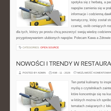
spotyka się z herbatą, a p
napojów zamienia się w pra
informacje i codzienną daw
tematyczny, który został s
czarnej, osób ceniących ro
dla tych, którzy po prostu chcą poszerzyć swoją wiedzę codzienn
przygotowywaniem ulubionych napojów. Polecam Kawa a Zdrowie
CATEGORIES:
OPEN SOURCE
NOWOŚCI I TRENDY W RESTAUR
POSTED BY ADMIN
KWI - 11 - 2026
MOŻLIWOŚĆ KOMENTOWA
Ten portal kulinarny to ins
myślą o czytelnikach zaint
które koncentruje się na ku
w których można ich spróbo
tematach związanych z lok