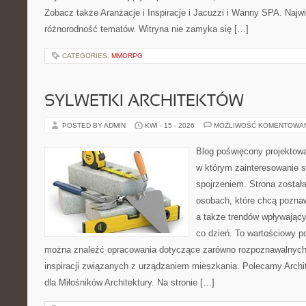
Zobacz także Aranżacje i Inspiracje i Jacuzzi i Wanny SPA. Najwię
różnorodność tematów. Witryna nie zamyka się […]
CATEGORIES:
MMORPG
SYLWETKI ARCHITEKTÓW
POSTED BY ADMIN
KWI - 15 - 2026
MOŻLIWOŚĆ KOMENTOWA
Blog poświęcony projektowa
w którym zainteresowanie 
spojrzeniem. Strona został
osobach, które chcą pozna
a także trendów wpływając
co dzień. To wartościowy po
można znaleźć opracowania dotyczące zarówno rozpoznawalnych 
inspiracji związanych z urządzaniem mieszkania. Polecamy Archit
dla Miłośników Architektury. Na stronie […]