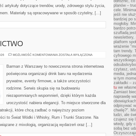
odróżnić, co
planów – tru
ć artykuły dotyczące trendów, urody, zdrowego stylu życia,
cele. Minima
mem. Materiały są opracowywane w sposób czytelny, […]
jeśli nie sł
bardziej po 
mogłoby. Min
bardzo potrz
szufladą jes
newslettery,
platform spo
NICTWO
wrażenie "mu
tam trendy.
PIWO
026
MOŻLIWOŚĆ KOMENTOWANIA
ZOSTAŁA WYŁĄCZONA
cyfrowego m
I
wszystkiego
BROWARNICTWO
odsubskrybow
Barman z Warszawy to nowoczesna strona internetowa
czytasz, ust
poświęcona organizacji drink baru na wydarzenia
media, jedna 
w tym momen
prywatne, eventy firmowe, a także uroczystości
zakładki – z
tu
we własnej
rodzinne. Serwis skupia się na budowaniu
Zamiast biec 
niezapomnianych wspomnień, dzięki którym każda
naprawdę wa
obowiązkach
uroczystość nabiera elegancji. To miejsce stworzone dla
odpisywać w
atrakcji, które chcą zadbać o najwyższy poziom
chwilę?". Mi
ludzi, ale ś
ci to Świat Wódki i Whisky, Rum i Trunki Starzone. Na
czujesz się l
wtedy, gdy 
związane z mixologią, organizacją wydarzeń oraz […]
sobą bez ud
Oczyszczają 