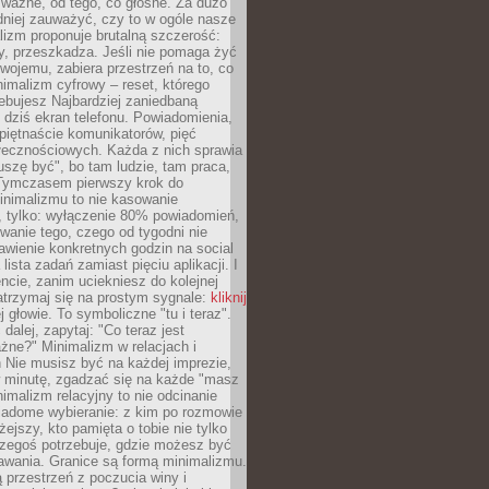
 ważne, od tego, co głośne. Za dużo
dniej zauważyć, czy to w ogóle nasze
lizm proponuje brutalną szczerość:
uży, przeszkadza. Jeśli nie pomaga żyć
swojemu, zabiera przestrzeń na to, co
imalizm cyfrowy – reset, którego
ebujesz Najbardziej zaniedbaną
t dziś ekran telefonu. Powiadomienia,
 piętnaście komunikatorów, pięć
łecznościowych. Każda z nich sprawia
szę być", bo tam ludzie, tam praca,
 Tymczasem pierwszy krok do
inimalizmu to nie kasowanie
, tylko: wyłączenie 80% powiadomień,
anie tego, czego od tygodni nie
awienie konkretnych godzin na social
lista zadań zamiast pięciu aplikacji. I
cie, zanim uciekniesz do kolejnej
atrzymaj się na prostym sygnale:
kliknij
 głowie. To symboliczne "tu i teraz".
dalej, zapytaj: "Co teraz jest
żne?" Minimalizm w relacjach i
 Nie musisz być na każdej imprezie,
 minutę, zgadzać się na każde "masz
nimalizm relacyjny to nie odcinanie
wiadome wybieranie: z kim po rozmowie
żejszy, kto pamięta o tobie nie tylko
czegoś potrzebuje, gdzie możesz być
awania. Granice są formą minimalizmu.
przestrzeń z poczucia winy i