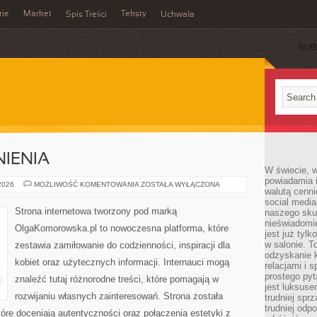
rie
Market
Teksty
Spis Treści
Uchwała
SUB
IENIA
W świecie, 
powiadamia i
PRAWO
 2026
MOŻLIWOŚĆ KOMENTOWANIA
ZOSTAŁA WYŁĄCZONA
walutą cenni
I
UPRAWNIENIA
social medi
Strona internetowa tworzony pod marką
naszego skup
nieświadomi
OlgaKomorowska.pl to nowoczesna platforma, które
jest już tylk
w salonie. T
zestawia zamiłowanie do codzienności, inspiracji dla
odzyskanie k
kobiet oraz użytecznych informacji. Internauci mogą
relacjami i
prostego pyt
znaleźć tutaj różnorodne treści, które pomagają w
jest luksuse
rozwijaniu własnych zainteresowań. Strona została
trudniej sprz
trudniej odp
re doceniają autentyczności oraz połączenia estetyki z