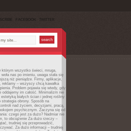
SCRIBE
FACEBOOK
TWITTER
w którym wszystko świeci, mruga,
 woła nas po imieniu, uwaga stała się
ejszą niż pieniądze. Firmy, aplikacje,
a, reklamy – wszyscy chcą kawałka
ienia. Problem pojawia się wtedy, gdy
e oddajemy im całość. Minimalizm nie
o estetyką białych ścian i jednej rośliny
o strategia obrony. Sposób na
ontroli nad życiem, decyzjami, pracą,
 spokojem psychicznym. Zaczyna się od
ania: czego jest za dużo? Nadmiar nie
m, to obciążenie Za dużo rzeczy –
ątać, trudniej się przeprowadzić,
oczywać. Za dużo informacji – trudniej