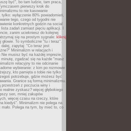
szę być", bo tam ludzie, tam praca,
 Tymczasem pierwszy krok do
inimalizmu to nie kasowanie
, tylko: wyłączenie 80% powiadomień,
anie tego, czego od tygodni nie
awienie konkretnych godzin na social
lista zadań zamiast pięciu aplikacji. I
cie, zanim uciekniesz do kolejnej
atrzymaj się na prostym sygnale:
kliknij
 głowie. To symboliczne "tu i teraz".
dalej, zapytaj: "Co teraz jest
żne?" Minimalizm w relacjach i
 Nie musisz być na każdej imprezie,
 minutę, zgadzać się na każde "masz
nimalizm relacyjny to nie odcinanie
wiadome wybieranie: z kim po rozmowie
żejszy, kto pamięta o tobie nie tylko
czegoś potrzebuje, gdzie możesz być
awania. Granice są formą minimalizmu.
przestrzeń z poczucia winy i
 realnie zyskasz? więcej głębokiego
epszy sen, mniej zakupów
ch, więcej czasu na rzeczy, które
na kiedyś". Minimalizm nie polega na
 mało. Polega na tym, by mieć to, co