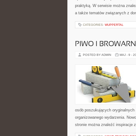
praktyką. W serwisie można znaleź
a także tematów związanych z do
CATEGORIES:
WUPPERTAL
PIWO I BROWAR
POSTED BY ADMIN
MAJ - 9 - 2
osób poszukujących oryginalnych 
organizowanego wydarzenia. Nowoś
stronie można znaleźć inspiracje 