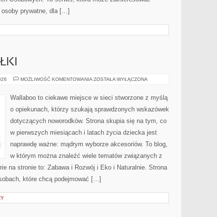
 osoby prywatne, dla […]
ŁKI
KARMIENIE
026
MOŻLIWOŚĆ KOMENTOWANIA
ZOSTAŁA WYŁĄCZONA
I
POSIŁKI
Wallaboo to ciekawe miejsce w sieci stworzone z myślą
o opiekunach, którzy szukają sprawdzonych wskazówek
dotyczących noworodków. Strona skupia się na tym, co
w pierwszych miesiącach i latach życia dziecka jest
naprawdę ważne: mądrym wyborze akcesoriów. To blog,
w którym można znaleźć wiele tematów związanych z
e na stronie to: Zabawa i Rozwój i Eko i Naturalnie. Strona
osobach, które chcą podejmować […]
ZY