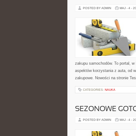
POSTED BY ADMIN
MAJ - 4 - 2
zakupu samochodów. To portal, w 
aspektów korzystania z auta, od 
zakupowe. Nowości na stronie Tes
CATEGORIES:
NAUKA
SEZONOWE GOT
POSTED BY ADMIN
MAJ - 4 - 2