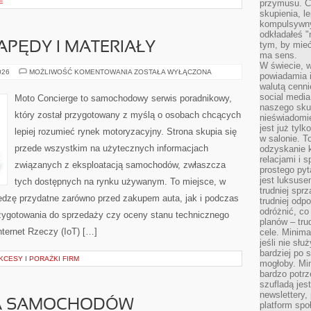
E
przymusu. Co
skupienia, l
kompulsywny
odkładałeś "
tym, by mieć
PĘDY I MATERIAŁY
ma sens.
W świecie, 
INNOWACYJNE
026
MOŻLIWOŚĆ KOMENTOWANIA
ZOSTAŁA WYŁĄCZONA
powiadamia i
NAPĘDY
walutą cenni
I
MATERIAŁY
social medi
Moto Concierge to samochodowy serwis poradnikowy,
naszego skup
który został przygotowany z myślą o osobach chcących
nieświadomi
jest już tylk
lepiej rozumieć rynek motoryzacyjny. Strona skupia się
w salonie. T
przede wszystkim na użytecznych informacjach
odzyskanie k
relacjami i
związanych z eksploatacją samochodów, zwłaszcza
prostego pyt
jest luksuse
tych dostępnych na rynku używanym. To miejsce, w
trudniej sprz
edzę przydatne zarówno przed zakupem auta, jak i podczas
trudniej odp
odróżnić, co
zygotowania do sprzedaży czy oceny stanu technicznego
planów – tru
nternet Rzeczy (IoT) […]
cele. Minima
jeśli nie sł
bardziej po 
KCESY I PORAŻKI FIRM
mogłoby. Min
bardzo potrz
szufladą jes
newslettery,
A SAMOCHODÓW
platform spo