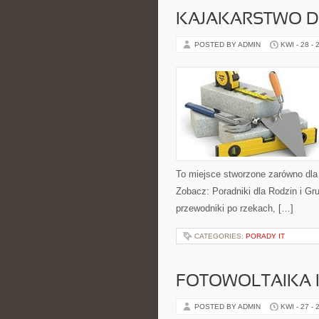
KAJAKARSTWO D
POSTED BY ADMIN
KWI - 28 - 
To miejsce stworzone zarówno dla
Zobacz: Poradniki dla Rodzin i Gr
przewodniki po rzekach, […]
CATEGORIES:
PORADY IT
FOTOWOLTAIKA 
POSTED BY ADMIN
KWI - 27 - 