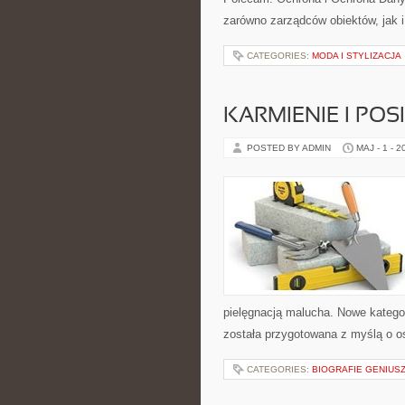
zarówno zarządców obiektów, jak i
CATEGORIES:
MODA I STYLIZACJA
KARMIENIE I POSI
POSTED BY ADMIN
MAJ - 1 - 2
pielęgnacją malucha. Nowe kategori
została przygotowana z myślą o 
CATEGORIES:
BIOGRAFIE GENIUS