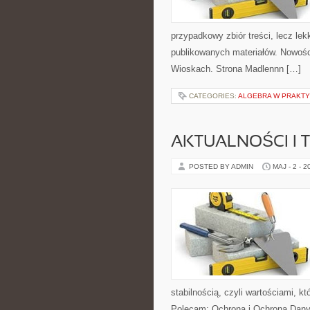
przypadkowy zbiór treści, lecz lek
publikowanych materiałów. Nowości
Wioskach. Strona Madlennn […]
CATEGORIES:
ALGEBRA W PRAKT
AKTUALNOŚCI I 
POSTED BY ADMIN
MAJ - 2 - 2
stabilnością, czyli wartościami, 
Polecam: Ochrona i Ochrona Dany