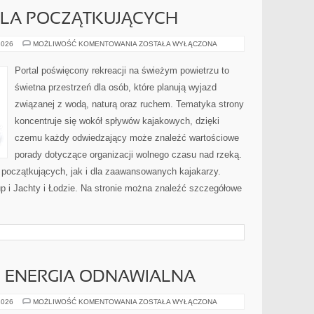
LA POCZĄTKUJĄCYCH
KAJAKARSTWO
2026
MOŻLIWOŚĆ KOMENTOWANIA
ZOSTAŁA WYŁĄCZONA
DLA
POCZĄTKUJĄCYCH
Portal poświęcony rekreacji na świeżym powietrzu to
świetna przestrzeń dla osób, które planują wyjazd
związanej z wodą, naturą oraz ruchem. Tematyka strony
koncentruje się wokół spływów kajakowych, dzięki
czemu każdy odwiedzający może znaleźć wartościowe
porady dotyczące organizacji wolnego czasu nad rzeką.
 początkujących, jak i dla zaawansowanych kajakarzy.
up i Jachty i Łodzie. Na stronie można znaleźć szczegółowe
I ENERGIA ODNAWIALNA
FOTOWOLTAIKA
2026
MOŻLIWOŚĆ KOMENTOWANIA
ZOSTAŁA WYŁĄCZONA
I