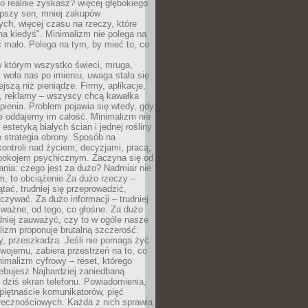
 realnie zyskasz? więcej głębokiego
epszy sen, mniej zakupów
ch, więcej czasu na rzeczy, które
na kiedyś". Minimalizm nie polega na
 mało. Polega na tym, by mieć to, co
w którym wszystko świeci, mruga,
 woła nas po imieniu, uwaga stała się
ejszą niż pieniądze. Firmy, aplikacje,
a, reklamy – wszyscy chcą kawałka
ienia. Problem pojawia się wtedy, gdy
e oddajemy im całość. Minimalizm nie
o estetyką białych ścian i jednej rośliny
o strategia obrony. Sposób na
ontroli nad życiem, decyzjami, pracą,
 spokojem psychicznym. Zaczyna się od
ania: czego jest za dużo? Nadmiar nie
m, to obciążenie Za dużo rzeczy –
ątać, trudniej się przeprowadzić,
oczywać. Za dużo informacji – trudniej
 ważne, od tego, co głośne. Za dużo
dniej zauważyć, czy to w ogóle nasze
lizm proponuje brutalną szczerość:
uży, przeszkadza. Jeśli nie pomaga żyć
swojemu, zabiera przestrzeń na to, co
imalizm cyfrowy – reset, którego
ebujesz Najbardziej zaniedbaną
t dziś ekran telefonu. Powiadomienia,
 piętnaście komunikatorów, pięć
łecznościowych. Każda z nich sprawia