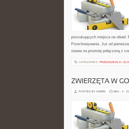
poszukujących miejsca na obiad. 
Przechowywania. Już od pierwszego
stawia na prostotę połączoną z c
CATEGORIES:
PRZEDSZKOLA I ŻLO
ZWIERZĘTA W G
POSTED BY ADMIN
MAJ - 3 - 2