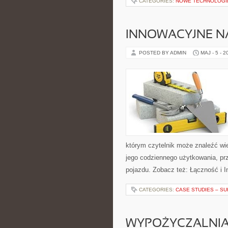
CATEGORIES:
NOWE TECHNOLOGI
INNOWACYJNE NA
POSTED BY ADMIN
MAJ - 5 - 2
którym czytelnik może znaleźć wi
jego codziennego użytkowania, pr
pojazdu. Zobacz też: Łączność i I
CATEGORIES:
CASE STUDIES – SU
WYPOŻYCZALNI