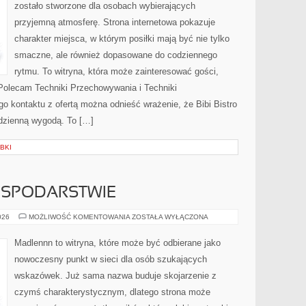
zostało stworzone dla osobach wybierających
przyjemną atmosferę. Strona internetowa pokazuje
charakter miejsca, w którym posiłki mają być nie tylko
smaczne, ale również dopasowane do codziennego
rytmu. To witryna, która może zainteresować gości,
Polecam Techniki Przechowywania i Techniki
 kontaktu z ofertą można odnieść wrażenie, że Bibi Bistro
odzienną wygodą. To […]
BKI
OSPODARSTWIE
ZWIERZĘTA
026
MOŻLIWOŚĆ KOMENTOWANIA
ZOSTAŁA WYŁĄCZONA
W
GOSPODARSTWIE
Madlennn to witryna, które może być odbierane jako
nowoczesny punkt w sieci dla osób szukających
wskazówek. Już sama nazwa buduje skojarzenie z
czymś charakterystycznym, dlatego strona może