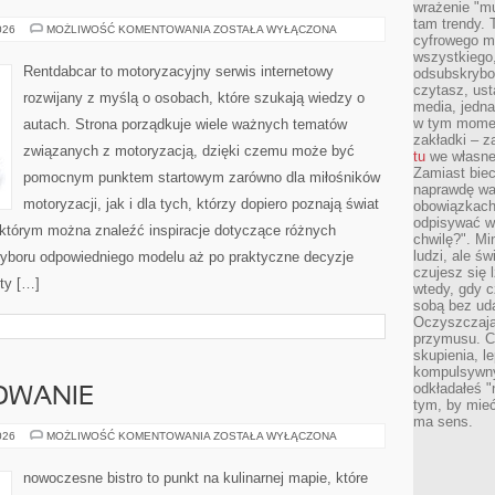
wrażenie "mu
tam trendy.
WYPOŻYCZALNIA
026
MOŻLIWOŚĆ KOMENTOWANIA
ZOSTAŁA WYŁĄCZONA
cyfrowego m
SAMOCHODÓW
wszystkiego
Rentdabcar to motoryzacyjny serwis internetowy
odsubskrybow
czytasz, ust
rozwijany z myślą o osobach, które szukają wiedzy o
media, jedna 
w tym momen
autach. Strona porządkuje wiele ważnych tematów
zakładki – z
związanych z motoryzacją, dzięki czemu może być
tu
we własnej
Zamiast biec 
pomocnym punktem startowym zarówno dla miłośników
naprawdę wa
motoryzacji, jak i dla tych, którzy dopiero poznają świat
obowiązkach
odpisywać w
którym można znaleźć inspiracje dotyczące różnych
chwilę?". Mi
ludzi, ale ś
wyboru odpowiedniego modelu aż po praktyczne decyzje
czujesz się l
ty […]
wtedy, gdy 
sobą bez ud
Oczyszczają 
przymusu. Co
skupienia, l
kompulsywny
odkładałeś "
OWANIE
tym, by mieć
ma sens.
SEZONOWE
026
MOŻLIWOŚĆ KOMENTOWANIA
ZOSTAŁA WYŁĄCZONA
GOTOWANIE
nowoczesne bistro to punkt na kulinarnej mapie, które