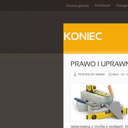
Archiwum
Katego
Strona główna
KONIEC
PRAWO I UPRAWN
POSTED BY ADMIN
MAJ - 10 -
opracowana z myślą o osobach, któ