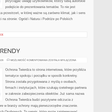
przyciągać uwagę użytkowników, którzy lubią autorskie
podejście do prezentowania tematów. To nie jest
ka przestrzeń, w której ważne są zarówno klimat, jak i sens
 na stronie: Ogród i Natura i Podróże po Polskich
YCE
TRENDY
AKTUALNOŚCI
026
MOŻLIWOŚĆ KOMENTOWANIA
ZOSTAŁA WYŁĄCZONA
I
TRENDY
Ochrona Twierdza to strona internetowa, które przybliża
tematyce spokoju i porządku w sposób konkretny.
Strona została przygotowana z myślą o osobach,
firmach i instytucjach, które szukają rzetelnego partnera
w zakresie zabezpieczenia obiektów. Już sama nazwa
Ochrona Twierdza budzi pozytywne odczucia z
które w branży ochrony mają pierwszorzędne znaczenie.
ch Osobowych. To serwis, która może zainteresować