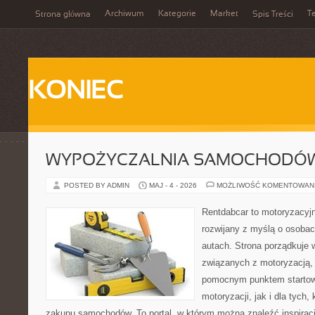
Archiwum
Kategorie
Market
T
Strona główna
Spis Treści
KONIEC
WYPOŻYCZALNIA SAMOCHODÓ
POSTED BY ADMIN
MAJ - 4 - 2026
MOŻLIWOŚĆ KOMENTOWAN
Rentdabcar to motoryzacyjn
rozwijany z myślą o osobac
autach. Strona porządkuje
związanych z motoryzacją,
pomocnym punktem startow
motoryzacji, jak i dla tych,
zakupu samochodów. To portal, w którym można znaleźć inspirac