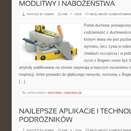
MODLITWY I NABOŻEŃSTWA
POSTED BY ADMIN
KWI - 7 - 2026
MOŻLIWOŚĆ KOMENTOWAN
Portal duchowy poświęcony l
codzienność z duchowością.
którym wiara nie jest pozb
wymiaru, lecz żywa w rodzi
chwilach szczęścia i w pró
życie z Bogiem może być bl
artykuły publikowane na stronie wspierają w lepszym rozumieniu re
inspiracji, które prowadzi do głębszego namysłu, rozmowy z Bogi
[…]
CATEGORIES:
HISTORIE I INSPIRACJE
NAJLEPSZE APLIKACJE I TECHNO
PODRÓŻNIKÓW
POSTED BY ADMIN
KWI - 4 - 2026
MOŻLIWOŚĆ KOMENTOWAN