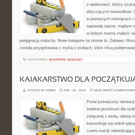
o opiekunach, którzy szuk
dotyczących noworodków. S
w pierwszych miesiącach i l
naprawdę ważne: mądrym wy
w którym można znaleźć wi
pielęgnacją malucha. Nowe kategorie na stronie to: Zabawa i Rozwó
została przygotowana z myślą o osobach, które chcą podejmowa
CATEGORIES:
BIOGRAFIE GENIUSZY
KAJAKARSTWO DLA POCZĄTKUJ
POSTED BY ADMIN
KWI - 28 - 2026
MOŻLIWOŚĆ KOMENTOWA
Portal poświęcony rekreacj
świetna przestrzeń dla osób
związanej z wodą, naturą o
koncentruje się wokół spły
czemu każdy odwiedzający