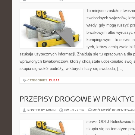
To miejsce zostało stworzo
swobodnych wyjazdów, któr
wtedy, gdy mogą ruszyć pr
biwakowym albo wyruszyć 
kempingowym. To serwis in
tych, którzy cenią życie bli
szukają użytecznych informacji. Znajdują się tu opracowania dla 
wprawionych biwakowiczów, którzy chcą stale udoskonalać swój s
skupia się wokół podróży, w których liczy się swoboda, […]
CATEGORIES:
DUBAJ
PRZEPISY DROGOWE W PRAKTYC
POSTED BY ADMIN
KWI - 3 - 2026
MOŻLIWOŚĆ KOMENTOWAN
serwis ODTJ Bolesławiec to
skupia się na tematyce pro