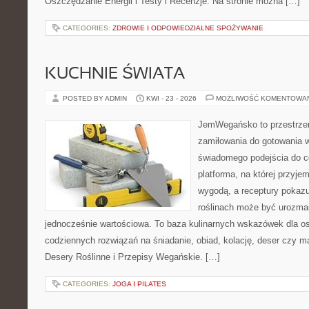
Oszczędzanie Energii i Testy i Recenzje. Na stronie można […]
CATEGORIES:
ZDROWIE I ODPOWIEDZIALNE SPOŻYWANIE
KUCHNIE ŚWIATA
POSTED BY ADMIN
KWI - 23 - 2026
MOŻLIWOŚĆ KOMENTOWA
JemWegańsko to przestrzeń,
zamiłowania do gotowania w
świadomego podejścia do c
platforma, na której przyje
wygodą, a receptury pokazuj
roślinach może być urozmai
jednocześnie wartościowa. To baza kulinarnych wskazówek dla os
codziennych rozwiązań na śniadanie, obiad, kolację, deser czy m
Desery Roślinne i Przepisy Wegańskie. […]
CATEGORIES:
JOGA I PILATES