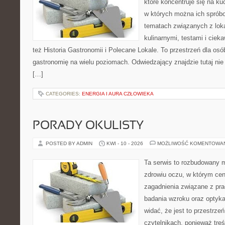
które koncentruje się na ku
w których można ich spróbo
tematach związanych z lok
kulinarnymi, testami i cie
też Historia Gastronomii i Polecane Lokale. To przestrzeń dla os
gastronomię na wielu poziomach. Odwiedzający znajdzie tutaj nie t
[…]
CATEGORIES:
ENERGIA I AURA CZŁOWIEKA
PORADY OKULISTY
POSTED BY ADMIN
KWI - 10 - 2026
MOŻLIWOŚĆ KOMENTOWA
Ta serwis to rozbudowany 
zdrowiu oczu, w którym cen
zagadnienia związane z prac
badania wzroku oraz optyka
widać, że jest to przestrz
czytelnikach, ponieważ treś