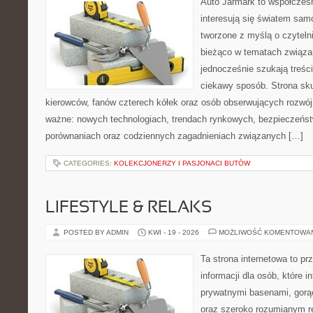
Auto Jarmark to współczesn
interesują się światem sa
tworzone z myślą o czyteln
bieżąco w tematach związa
jednocześnie szukają treśc
ciekawy sposób. Strona sku
kierowców, fanów czterech kółek oraz osób obserwujących rozwój
ważne: nowych technologiach, trendach rynkowych, bezpieczeństwi
porównaniach oraz codziennych zagadnieniach związanych […]
CATEGORIES:
KOLEKCJONERZY I PASJONACI BUTÓW
LIFESTYLE & RELAKS
POSTED BY ADMIN
KWI - 19 - 2026
MOŻLIWOŚĆ KOMENTOWA
Ta strona internetowa to p
informacji dla osób, które i
prywatnymi basenami, gorą
oraz szeroko rozumianym re