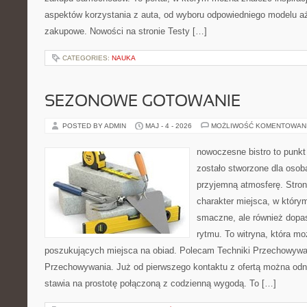
aspektów korzystania z auta, od wyboru odpowiedniego modelu a
zakupowe. Nowości na stronie Testy […]
CATEGORIES:
NAUKA
SEZONOWE GOTOWANIE
POSTED BY ADMIN
MAJ - 4 - 2026
MOŻLIWOŚĆ KOMENTOWAN
nowoczesne bistro to punkt 
zostało stworzone dla osob
przyjemną atmosferę. Stron
charakter miejsca, w którym
smaczne, ale również dop
rytmu. To witryna, która m
poszukujących miejsca na obiad. Polecam Techniki Przechowywan
Przechowywania. Już od pierwszego kontaktu z ofertą można odni
stawia na prostotę połączoną z codzienną wygodą. To […]