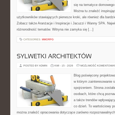
się na tematyce domowego
Można tu znaleźć inspirując
użytkowników stawiających pierwsze kroki, ale również dla bardz
Zobacz także Aranżacje i Inspiracje i Jacuzzi i Wanny SPA. Najwię
różnorodność tematów. Witryna nie zamyka się […]
CATEGORIES:
MMORPG
SYLWETKI ARCHITEKTÓW
POSTED BY ADMIN
KWI - 15 - 2026
MOŻLIWOŚĆ KOMENTOWA
Blog poświęcony projektowa
w którym zainteresowanie 
spojrzeniem. Strona został
osobach, które chcą pozna
a także trendów wpływając
co dzień. To wartościowy po
można znaleźć opracowania dotyczące zarówno rozpoznawalnych 