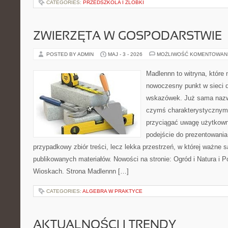
CATEGORIES:
PRZEDSZKOLA I ŻLOBKI
ZWIERZĘTA W GOSPODARSTWIE
POSTED BY ADMIN
MAJ - 3 - 2026
MOŻLIWOŚĆ KOMENTOWAN
Madlennn to witryna, które
nowoczesny punkt w sieci 
wskazówek. Już sama nazwa
czymś charakterystycznym,
przyciągać uwagę użytkowni
podejście do prezentowania 
przypadkowy zbiór treści, lecz lekka przestrzeń, w której ważne s
publikowanych materiałów. Nowości na stronie: Ogród i Natura i 
Wioskach. Strona Madlennn […]
CATEGORIES:
ALGEBRA W PRAKTYCE
AKTUALNOŚCI I TRENDY