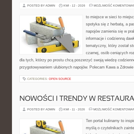
POSTED BY ADMIN
KWI - 12 - 2026
MOŻLIWOŚĆ KOMENTOWA
to miejsce w sieci to miejs
spotyka się z herbatą, a p
napojów zamienia się w pra
informacje i codzienną daw
tematyczny, który został s
czarnej, osób ceniących ro
dla tych, którzy po prostu chcą poszerzyć swoją wiedzę codzienn
przygotowywaniem ulubionych napojów. Polecam Kawa a Zdrowie
CATEGORIES:
OPEN SOURCE
NOWOŚCI I TRENDY W RESTAUR
POSTED BY ADMIN
KWI - 11 - 2026
MOŻLIWOŚĆ KOMENTOWA
Ten portal kulinarny to ins
myślą o czytelnikach zaint