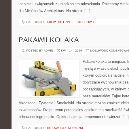
inspiracji związanych z urządzaniem mieszkania. Polecamy Archit
dla Miłośników Architektury. Na stronie […]
CATEGORIES:
KREWETKI I INNE BEZKRĘGOWCE
PAKAWILKOLAKA
POSTED BY ADMIN
KWI - 14 - 2026
MOŻLIWOŚĆ KOMENTOWA
Pakawilkolaka to miejsce, k
myślą o właścicielach pupi
którym odbiorca znajdzie in
dotyczące wychowania psa.
początkujących, w którym p
bazę materiałów. Fajne kate
Akcesoria i Żywienie i Smakołyki. Na stronie można znaleźć cie
czworonogów. Dzięki temu potencjalny opiekun ma możliwość św
odpowiedniego pupila. Opisy obejmują temperament zwierząt, […]
CATEGORIES:
CIEKAWOSTKI MUZYCZNE