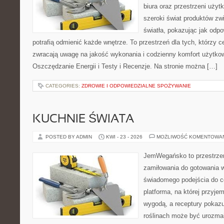
biura oraz przestrzeni użyt
szeroki świat produktów zw
światła, pokazując jak odp
potrafią odmienić każde wnętrze. To przestrzeń dla tych, którzy c
zwracają uwagę na jakość wykonania i codzienny komfort użytko
Oszczędzanie Energii i Testy i Recenzje. Na stronie można […]
CATEGORIES:
ZDROWIE I ODPOWIEDZIALNE SPOŻYWANIE
KUCHNIE ŚWIATA
POSTED BY ADMIN
KWI - 23 - 2026
MOŻLIWOŚĆ KOMENTOWA
JemWegańsko to przestrzeń,
zamiłowania do gotowania w
świadomego podejścia do c
platforma, na której przyje
wygodą, a receptury pokazuj
roślinach może być urozmai