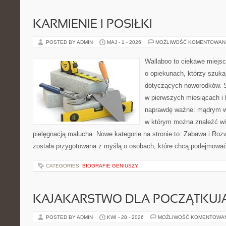
KARMIENIE I POSIŁKI
POSTED BY ADMIN
MAJ - 1 - 2026
MOŻLIWOŚĆ KOMENTOWAN
Wallaboo to ciekawe miejsc
o opiekunach, którzy szuk
dotyczących noworodków. S
w pierwszych miesiącach i l
naprawdę ważne: mądrym wy
w którym można znaleźć wi
pielęgnacją malucha. Nowe kategorie na stronie to: Zabawa i Rozwó
została przygotowana z myślą o osobach, które chcą podejmowa
CATEGORIES:
BIOGRAFIE GENIUSZY
KAJAKARSTWO DLA POCZĄTKUJ
POSTED BY ADMIN
KWI - 28 - 2026
MOŻLIWOŚĆ KOMENTOWA