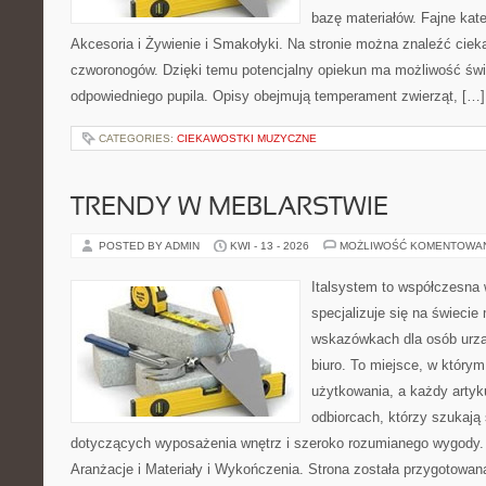
bazę materiałów. Fajne kate
Akcesoria i Żywienie i Smakołyki. Na stronie można znaleźć cie
czworonogów. Dzięki temu potencjalny opiekun ma możliwość św
odpowiedniego pupila. Opisy obejmują temperament zwierząt, […]
CATEGORIES:
CIEKAWOSTKI MUZYCZNE
TRENDY W MEBLARSTWIE
POSTED BY ADMIN
KWI - 13 - 2026
MOŻLIWOŚĆ KOMENTOWA
Italsystem to współczesna w
specjalizuje się na świecie
wskazówkach dla osób urzą
biuro. To miejsce, w który
użytkowania, a każdy artyk
odbiorcach, którzy szukaj
dotyczących wyposażenia wnętrz i szeroko rozumianego wygody. N
Aranżacje i Materiały i Wykończenia. Strona została przygotowana