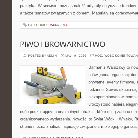
praktyką. W serwisie można znaleźć artykuły dotyczące trendów, 
a także tematów związanych z domem. Materiały są opracowywan
CATEGORIES:
WUPPERTAL
PIWO I BROWARNICTWO
POSTED BY ADMIN
MAJ - 9 - 2026
MOŻLIWOŚĆ KOMENTOWAN
Barman z Warszawy to nowo
poświęcona organizacji dri
prywatne, eventy firmowe, 
rodzinne. Serwis skupia si
niezapomnianych wspomnień
uroczystość nabiera eleganc
osób poszukujących oryginalnych atrakcji, które chcą zadbać o 
organizowanego wydarzenia. Nowości to Świat Wódki i Whisky, Ru
stronie można znaleźć inspiracje związane z mixologią, organiza