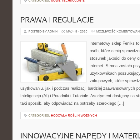
CATEGORIES:
NOWE TECHNOLOGIE
PRAWA I REGULACJE
POSTED BY ADMIN
MAJ - 8 - 2026
MOŻLIWOŚĆ KOMENTOWAN
internetowy sklep Feniks t
osób, które cenią sprawdzo
stosunek jakości do ceny o
internet. Strona została pr
użytkownikach poszukującyc
zakupowych, które sprawdz
użytkowaniu, jak i podczas realizacji bardziej zaawansowanych p
Inteligencja (AI) i Poradniki i Tutoriale. Asortyment dostępny na 
taki sposób, aby odpowiadać na potrzeby szerokiego […]
CATEGORIES:
HODOWLA ROŚLIN WODNYCH
INNOWACYJNE NAPĘDY I MATERI