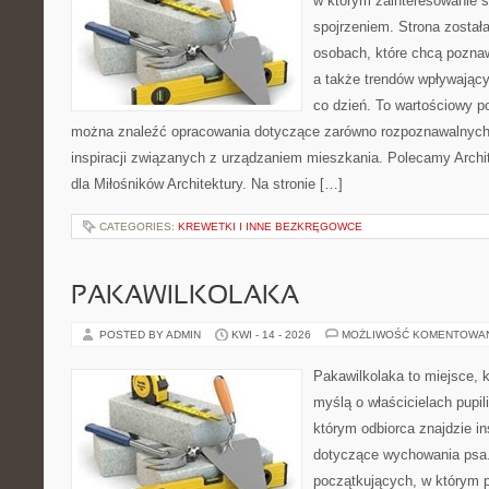
w którym zainteresowanie 
spojrzeniem. Strona został
osobach, które chcą pozna
a także trendów wpływając
co dzień. To wartościowy po
można znaleźć opracowania dotyczące zarówno rozpoznawalnych 
inspiracji związanych z urządzaniem mieszkania. Polecamy Archit
dla Miłośników Architektury. Na stronie […]
CATEGORIES:
KREWETKI I INNE BEZKRĘGOWCE
PAKAWILKOLAKA
POSTED BY ADMIN
KWI - 14 - 2026
MOŻLIWOŚĆ KOMENTOWA
Pakawilkolaka to miejsce, k
myślą o właścicielach pupi
którym odbiorca znajdzie in
dotyczące wychowania psa.
początkujących, w którym p