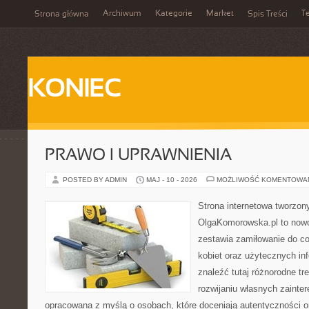
Archiwum
Kategorie
Market
T
Strona główna
Spis Treści
KONIEC
PRAWO I UPRAWNIENIA
POSTED BY ADMIN
MAJ - 10 - 2026
MOŻLIWOŚĆ KOMENTOWA
Strona internetowa tworzon
OlgaKomorowska.pl to nowo
zestawia zamiłowanie do cod
kobiet oraz użytecznych inf
znaleźć tutaj różnorodne tr
rozwijaniu własnych zainte
opracowana z myślą o osobach, które doceniają autentyczności or