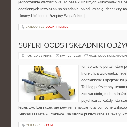
jednocześnie wartościowa. To baza kulinarnych wskazówek dla os
codziennych rozwiązań na śniadanie, obiad, kolację, deser czy m
Desery Roślinne i Przepisy Wegańskie. […]
CATEGORIES:
JOGA I PILATES
SUPERFOODS I SKŁADNIKI ODŻ
POSTED BY ADMIN
KWI - 22 - 2026
MOŻLIWOŚĆ KOMENTOWA
ten serwis to portal, które
które chcą wprowadzić leps
codzienność i spojrzeć na 
To blog poświęcony temato
zdrowa dieta, ruch, a także
psychiczna. Każdy, kto sz
lepiej, żyć lżej i czuć się pewniej, znajdzie tutaj pomocne wskaz
Sukcesu i Dieta w Praktyce. Na stronie publikowane są teksty, kt
CATEGORIES:
DOM