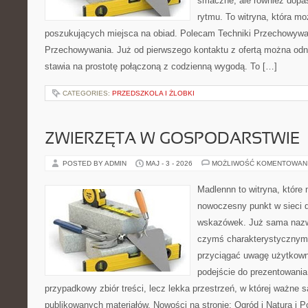
smaczne, ale również dop
rytmu. To witryna, która m
poszukujących miejsca na obiad. Polecam Techniki Przechowywan
Przechowywania. Już od pierwszego kontaktu z ofertą można odni
stawia na prostotę połączoną z codzienną wygodą. To […]
CATEGORIES:
PRZEDSZKOLA I ŻLOBKI
ZWIERZĘTA W GOSPODARSTWIE
POSTED BY ADMIN
MAJ - 3 - 2026
MOŻLIWOŚĆ KOMENTOWAN
Madlennn to witryna, które
nowoczesny punkt w sieci 
wskazówek. Już sama nazwa
czymś charakterystycznym,
przyciągać uwagę użytkowni
podejście do prezentowania 
przypadkowy zbiór treści, lecz lekka przestrzeń, w której ważne s
publikowanych materiałów. Nowości na stronie: Ogród i Natura i 