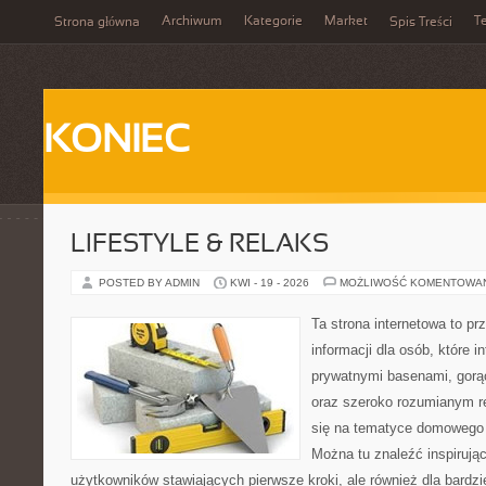
Archiwum
Kategorie
Market
T
Strona główna
Spis Treści
KONIEC
LIFESTYLE & RELAKS
POSTED BY ADMIN
KWI - 19 - 2026
MOŻLIWOŚĆ KOMENTOWA
Ta strona internetowa to p
informacji dla osób, które i
prywatnymi basenami, gorą
oraz szeroko rozumianym re
się na tematyce domowego
Można tu znaleźć inspirując
użytkowników stawiających pierwsze kroki, ale również dla bardz