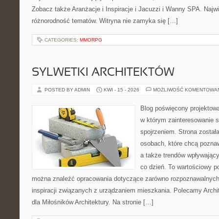
Zobacz także Aranżacje i Inspiracje i Jacuzzi i Wanny SPA. Najwię
różnorodność tematów. Witryna nie zamyka się […]
CATEGORIES:
MMORPG
SYLWETKI ARCHITEKTÓW
POSTED BY ADMIN
KWI - 15 - 2026
MOŻLIWOŚĆ KOMENTOWA
Blog poświęcony projektowa
w którym zainteresowanie 
spojrzeniem. Strona został
osobach, które chcą pozna
a także trendów wpływając
co dzień. To wartościowy po
można znaleźć opracowania dotyczące zarówno rozpoznawalnych 
inspiracji związanych z urządzaniem mieszkania. Polecamy Archit
dla Miłośników Architektury. Na stronie […]