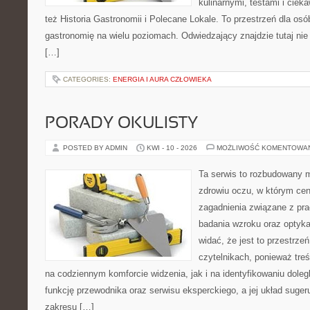
kulinarnymi, testami i cie
też Historia Gastronomii i Polecane Lokale. To przestrzeń dla os
gastronomię na wielu poziomach. Odwiedzający znajdzie tutaj nie t
[…]
CATEGORIES:
ENERGIA I AURA CZŁOWIEKA
PORADY OKULISTY
POSTED BY ADMIN
KWI - 10 - 2026
MOŻLIWOŚĆ KOMENTOWA
Ta serwis to rozbudowany 
zdrowiu oczu, w którym cen
zagadnienia związane z prac
badania wzroku oraz optyka
widać, że jest to przestrz
czytelnikach, ponieważ treś
na codziennym komforcie widzenia, jak i na identyfikowaniu doleg
funkcję przewodnika oraz serwisu eksperckiego, a jej układ suger
zakresu […]