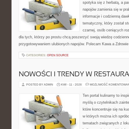
spotyka się z herbatą, a p
napojów zamienia się w pra
informacje i codzienną daw
tematyczny, który został s
czarnej, osób ceniących ro
dla tych, którzy po prostu chcą poszerzyć swoją wiedzę codzienn
przygotowywaniem ulubionych napojów. Polecam Kawa a Zdrowie
CATEGORIES:
OPEN SOURCE
NOWOŚCI I TRENDY W RESTAUR
POSTED BY ADMIN
KWI - 11 - 2026
MOŻLIWOŚĆ KOMENTOWA
Ten portal kulinarny to ins
myślą o czytelnikach zaint
które koncentruje się na ku
w których można ich spróbo
tematach związanych z lok