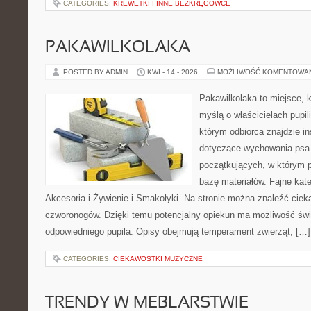
CATEGORIES:
KREWETKI I INNE BEZKRĘGOWCE
PAKAWILKOLAKA
POSTED BY ADMIN
KWI - 14 - 2026
MOŻLIWOŚĆ KOMENTOWA
Pakawilkolaka to miejsce, k
myślą o właścicielach pupi
którym odbiorca znajdzie in
dotyczące wychowania psa.
początkujących, w którym p
bazę materiałów. Fajne kate
Akcesoria i Żywienie i Smakołyki. Na stronie można znaleźć cie
czworonogów. Dzięki temu potencjalny opiekun ma możliwość św
odpowiedniego pupila. Opisy obejmują temperament zwierząt, […]
CATEGORIES:
CIEKAWOSTKI MUZYCZNE
TRENDY W MEBLARSTWIE