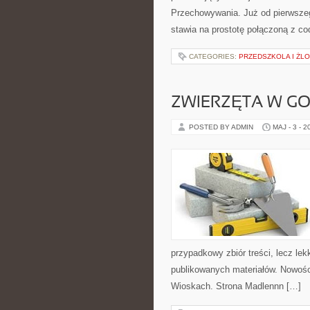
Przechowywania. Już od pierwszego
stawia na prostotę połączoną z c
CATEGORIES:
PRZEDSZKOLA I ŻLO
ZWIERZĘTA W G
POSTED BY ADMIN
MAJ - 3 - 2
przypadkowy zbiór treści, lecz lek
publikowanych materiałów. Nowości
Wioskach. Strona Madlennn […]