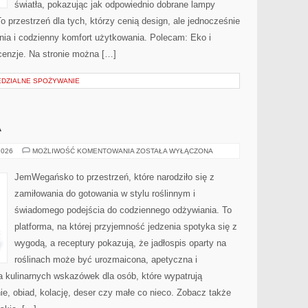
światła, pokazując jak odpowiednio dobrane lampy
o przestrzeń dla tych, którzy cenią design, ale jednocześnie
ia i codzienny komfort użytkowania. Polecam: Eko i
cenzje. Na stronie można […]
EDZIALNE SPOŻYWANIE
A
KUCHNIE
2026
MOŻLIWOŚĆ KOMENTOWANIA
ZOSTAŁA WYŁĄCZONA
ŚWIATA
JemWegańsko to przestrzeń, które narodziło się z
zamiłowania do gotowania w stylu roślinnym i
świadomego podejścia do codziennego odżywiania. To
platforma, na której przyjemność jedzenia spotyka się z
wygodą, a receptury pokazują, że jadłospis oparty na
roślinach może być urozmaicona, apetyczna i
a kulinarnych wskazówek dla osób, które wypatrują
e, obiad, kolację, deser czy małe co nieco. Zobacz także