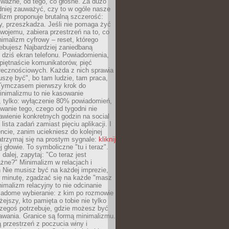
 ważne, od tego, co głośne. Za dużo
dniej zauważyć, czy to w ogóle nasze
lizm proponuje brutalną szczerość:
uży, przeszkadza. Jeśli nie pomaga żyć
swojemu, zabiera przestrzeń na to, co
imalizm cyfrowy – reset, którego
ebujesz Najbardziej zaniedbaną
t dziś ekran telefonu. Powiadomienia,
 piętnaście komunikatorów, pięć
łecznościowych. Każda z nich sprawia
szę być", bo tam ludzie, tam praca,
 Tymczasem pierwszy krok do
inimalizmu to nie kasowanie
, tylko: wyłączenie 80% powiadomień,
anie tego, czego od tygodni nie
awienie konkretnych godzin na social
lista zadań zamiast pięciu aplikacji. I
cie, zanim uciekniesz do kolejnej
atrzymaj się na prostym sygnale:
kliknij
 głowie. To symboliczne "tu i teraz".
dalej, zapytaj: "Co teraz jest
żne?" Minimalizm w relacjach i
 Nie musisz być na każdej imprezie,
 minutę, zgadzać się na każde "masz
nimalizm relacyjny to nie odcinanie
wiadome wybieranie: z kim po rozmowie
żejszy, kto pamięta o tobie nie tylko
czegoś potrzebuje, gdzie możesz być
awania. Granice są formą minimalizmu.
przestrzeń z poczucia winy i