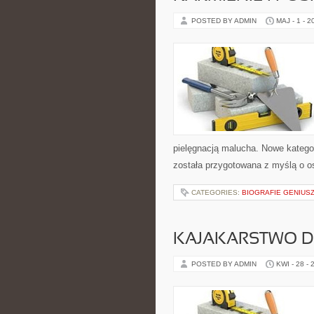
POSTED BY ADMIN
MAJ - 1 - 2
pielęgnacją malucha. Nowe kategori
została przygotowana z myślą o 
CATEGORIES:
BIOGRAFIE GENIUS
KAJAKARSTWO D
POSTED BY ADMIN
KWI - 28 - 