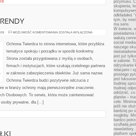
przymusu. Co
YCE
skupienia, l
kompulsywny
odkładałeś "
tym, by mieć
TRENDY
ma sens.
W świecie, 
AKTUALNOŚCI
026
MOŻLIWOŚĆ KOMENTOWANIA
ZOSTAŁA WYŁĄCZONA
powiadamia i
I
walutą cenni
TRENDY
social medi
Ochrona Twierdza to strona internetowa, które przybliża
naszego skup
tematyce spokoju i porządku w sposób konkretny.
nieświadomi
jest już tylk
Strona została przygotowana z myślą o osobach,
w salonie. T
odzyskanie k
firmach i instytucjach, które szukają rzetelnego partnera
relacjami i
w zakresie zabezpieczenia obiektów. Już sama nazwa
prostego pyt
jest luksuse
Ochrona Twierdza budzi pozytywne odczucia z
trudniej sprz
które w branży ochrony mają pierwszorzędne znaczenie.
trudniej odp
odróżnić, co
ch Osobowych. To serwis, która może zainteresować
planów – tru
cele. Minima
 osoby prywatne, dla […]
jeśli nie sł
bardziej po 
mogłoby. Min
bardzo potrz
szufladą jes
newslettery,
ŁKI
platform spo