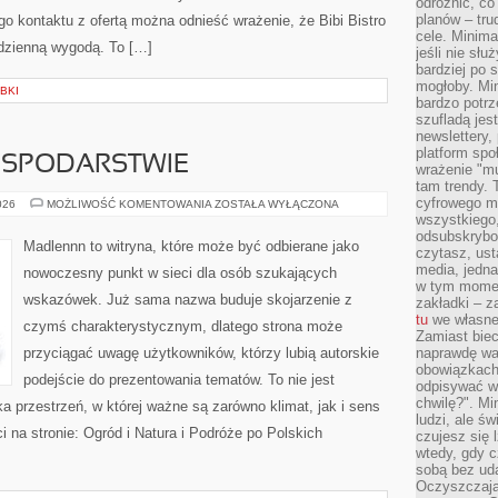
odróżnić, co
planów – tru
 kontaktu z ofertą można odnieść wrażenie, że Bibi Bistro
cele. Minima
odzienną wygodą. To […]
jeśli nie sł
bardziej po 
mogłoby. Min
BKI
bardzo potrz
szufladą jes
newslettery,
platform spo
OSPODARSTWIE
wrażenie "mu
tam trendy.
cyfrowego m
ZWIERZĘTA
026
MOŻLIWOŚĆ KOMENTOWANIA
ZOSTAŁA WYŁĄCZONA
W
wszystkiego
GOSPODARSTWIE
odsubskrybow
Madlennn to witryna, które może być odbierane jako
czytasz, ust
media, jedna 
nowoczesny punkt w sieci dla osób szukających
w tym momen
wskazówek. Już sama nazwa buduje skojarzenie z
zakładki – z
tu
we własnej
czymś charakterystycznym, dlatego strona może
Zamiast biec 
przyciągać uwagę użytkowników, którzy lubią autorskie
naprawdę wa
obowiązkach
podejście do prezentowania tematów. To nie jest
odpisywać w
chwilę?". Mi
ka przestrzeń, w której ważne są zarówno klimat, jak i sens
ludzi, ale ś
 na stronie: Ogród i Natura i Podróże po Polskich
czujesz się l
wtedy, gdy 
sobą bez ud
Oczyszczają 