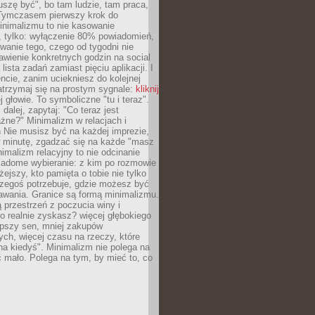
szę być", bo tam ludzie, tam praca,
 Tymczasem pierwszy krok do
inimalizmu to nie kasowanie
, tylko: wyłączenie 80% powiadomień,
anie tego, czego od tygodni nie
awienie konkretnych godzin na social
lista zadań zamiast pięciu aplikacji. I
cie, zanim uciekniesz do kolejnej
atrzymaj się na prostym sygnale:
kliknij
 głowie. To symboliczne "tu i teraz".
dalej, zapytaj: "Co teraz jest
żne?" Minimalizm w relacjach i
 Nie musisz być na każdej imprezie,
 minutę, zgadzać się na każde "masz
nimalizm relacyjny to nie odcinanie
wiadome wybieranie: z kim po rozmowie
żejszy, kto pamięta o tobie nie tylko
czegoś potrzebuje, gdzie możesz być
awania. Granice są formą minimalizmu.
przestrzeń z poczucia winy i
 realnie zyskasz? więcej głębokiego
epszy sen, mniej zakupów
ch, więcej czasu na rzeczy, które
na kiedyś". Minimalizm nie polega na
 mało. Polega na tym, by mieć to, co