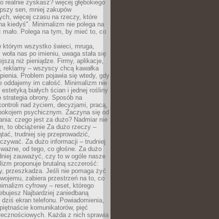
 realnie zyskasz? więcej głębokiego
epszy sen, mniej zakupów
ch, więcej czasu na rzeczy, które
na kiedyś". Minimalizm nie polega na
 mało. Polega na tym, by mieć to, co
w którym wszystko świeci, mruga,
 woła nas po imieniu, uwaga stała się
ejszą niż pieniądze. Firmy, aplikacje,
a, reklamy – wszyscy chcą kawałka
ienia. Problem pojawia się wtedy, gdy
e oddajemy im całość. Minimalizm nie
o estetyką białych ścian i jednej rośliny
o strategia obrony. Sposób na
ontroli nad życiem, decyzjami, pracą,
 spokojem psychicznym. Zaczyna się od
ania: czego jest za dużo? Nadmiar nie
m, to obciążenie Za dużo rzeczy –
ątać, trudniej się przeprowadzić,
oczywać. Za dużo informacji – trudniej
 ważne, od tego, co głośne. Za dużo
dniej zauważyć, czy to w ogóle nasze
lizm proponuje brutalną szczerość:
uży, przeszkadza. Jeśli nie pomaga żyć
swojemu, zabiera przestrzeń na to, co
imalizm cyfrowy – reset, którego
ebujesz Najbardziej zaniedbaną
t dziś ekran telefonu. Powiadomienia,
 piętnaście komunikatorów, pięć
łecznościowych. Każda z nich sprawia