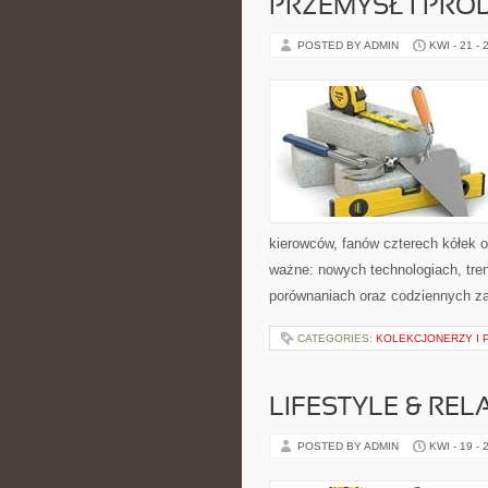
PRZEMYSŁ I PRO
POSTED BY ADMIN
KWI - 21 - 
kierowców, fanów czterech kółek 
ważne: nowych technologiach, tren
porównaniach oraz codziennych z
CATEGORIES:
KOLEKCJONERZY I 
LIFESTYLE & REL
POSTED BY ADMIN
KWI - 19 - 