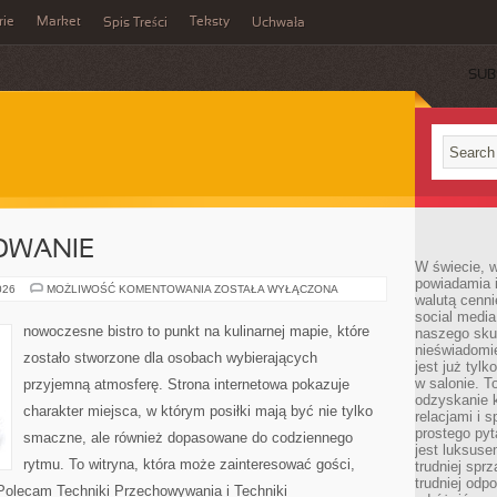
rie
Market
Teksty
Spis Treści
Uchwała
SUB
OWANIE
W świecie, 
powiadamia i
SEZONOWE
026
MOŻLIWOŚĆ KOMENTOWANIA
ZOSTAŁA WYŁĄCZONA
walutą cenni
GOTOWANIE
social medi
nowoczesne bistro to punkt na kulinarnej mapie, które
naszego skup
nieświadomi
zostało stworzone dla osobach wybierających
jest już tylk
w salonie. T
przyjemną atmosferę. Strona internetowa pokazuje
odzyskanie k
charakter miejsca, w którym posiłki mają być nie tylko
relacjami i
prostego pyt
smaczne, ale również dopasowane do codziennego
jest luksuse
rytmu. To witryna, która może zainteresować gości,
trudniej sprz
trudniej odp
Polecam Techniki Przechowywania i Techniki