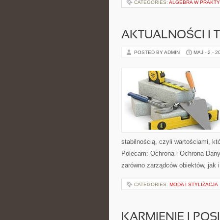
CATEGORIES:
ALGEBRA W PRAKT
AKTUALNOŚCI I 
POSTED BY ADMIN
MAJ - 2 - 2
stabilnością, czyli wartościami, 
Polecam: Ochrona i Ochrona Dany
zarówno zarządców obiektów, jak i
CATEGORIES:
MODA I STYLIZACJA
KARMIENIE I POSI