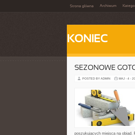
Archiwum
Katego
Strona główna
KONIEC
SEZONOWE GOT
POSTED BY ADMIN
MAJ - 4 - 2
poszukujących miejsca na obiad. 