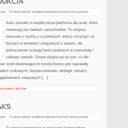
DUKCJA
PRZEMYSŁ
2026
MOŻLIWOŚĆ KOMENTOWANIA
ZOSTAŁA WYŁĄCZONA
I
PRODUKCJA
Auto Jarmark to współczesna platforma dla osób, które
interesują się światem samochodów. To miejsce
tworzone z myślą o czytelnikach, którzy chcą być na
bieżąco w tematach związanych z autami, ale
jednocześnie szukają treści podanych w zrozumiały i
ciekawy sposób. Strona skupia się na tym, co dla
oraz osób obserwujących rozwój branży jest naprawdę
dach rynkowych, bezpieczeństwie, ekologii, testach,
agadnieniach związanych […]
PASJONACI BUTÓW
AKS
LIFESTYLE
2026
MOŻLIWOŚĆ KOMENTOWANIA
ZOSTAŁA WYŁĄCZONA
&
RELAKS
Ta strona internetowa to przyjazne kompendium