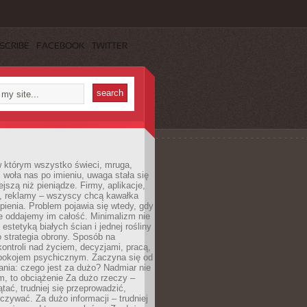
SCRIBE
FACEBOOK
TWITTER
w którym wszystko świeci, mruga,
 woła nas po imieniu, uwaga stała się
ejszą niż pieniądze. Firmy, aplikacje,
a, reklamy – wszyscy chcą kawałka
ienia. Problem pojawia się wtedy, gdy
e oddajemy im całość. Minimalizm nie
o estetyką białych ścian i jednej rośliny
o strategia obrony. Sposób na
ontroli nad życiem, decyzjami, pracą,
 spokojem psychicznym. Zaczyna się od
ania: czego jest za dużo? Nadmiar nie
m, to obciążenie Za dużo rzeczy –
ątać, trudniej się przeprowadzić,
oczywać. Za dużo informacji – trudniej