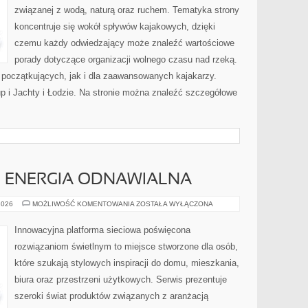
związanej z wodą, naturą oraz ruchem. Tematyka strony
koncentruje się wokół spływów kajakowych, dzięki
czemu każdy odwiedzający może znaleźć wartościowe
porady dotyczące organizacji wolnego czasu nad rzeką.
 początkujących, jak i dla zaawansowanych kajakarzy.
up i Jachty i Łodzie. Na stronie można znaleźć szczegółowe
I ENERGIA ODNAWIALNA
FOTOWOLTAIKA
2026
MOŻLIWOŚĆ KOMENTOWANIA
ZOSTAŁA WYŁĄCZONA
I
ENERGIA
ODNAWIALNA
Innowacyjna platforma sieciowa poświęcona
rozwiązaniom świetlnym to miejsce stworzone dla osób,
które szukają stylowych inspiracji do domu, mieszkania,
biura oraz przestrzeni użytkowych. Serwis prezentuje
szeroki świat produktów związanych z aranżacją