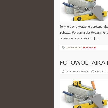
To miejsce stworzone zarówno dla
Zobacz: Poradniki dla Rodzin i Gr
przewodniki po rzekach, […]
CATEGORIES:
PORADY IT
FOTOWOLTAIKA 
POSTED BY ADMIN
KWI - 27 - 