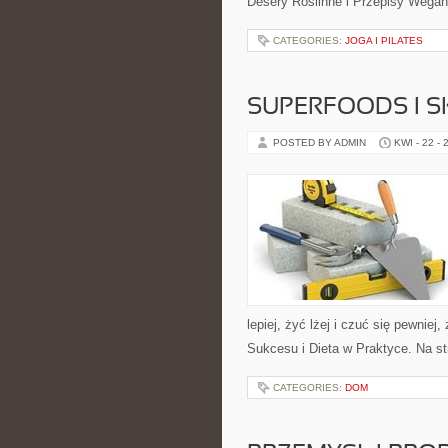
Desery Roślinne i Przepisy Wegań
CATEGORIES:
JOGA I PILATES
SUPERFOODS I 
POSTED BY ADMIN
KWI - 22 - 
lepiej, żyć lżej i czuć się pewnie
Sukcesu i Dieta w Praktyce. Na st
CATEGORIES:
DOM