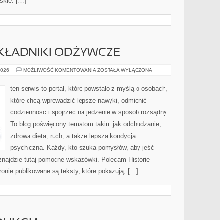
skie. […]
SKŁADNIKI ODŻYWCZE
SUPERFOODS
2026
MOŻLIWOŚĆ KOMENTOWANIA
ZOSTAŁA WYŁĄCZONA
I
SKŁADNIKI
ODŻYWCZE
ten serwis to portal, które powstało z myślą o osobach,
które chcą wprowadzić lepsze nawyki, odmienić
codzienność i spojrzeć na jedzenie w sposób rozsądny.
To blog poświęcony tematom takim jak odchudzanie,
zdrowa dieta, ruch, a także lepsza kondycja
psychiczna. Każdy, kto szuka pomysłów, aby jeść
j, znajdzie tutaj pomocne wskazówki. Polecam Historie
ronie publikowane są teksty, które pokazują, […]