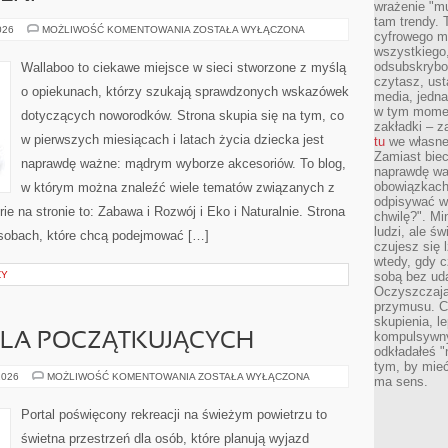
wrażenie "mu
tam trendy.
KARMIENIE
026
MOŻLIWOŚĆ KOMENTOWANIA
ZOSTAŁA WYŁĄCZONA
cyfrowego m
I
wszystkiego
POSIŁKI
odsubskrybow
Wallaboo to ciekawe miejsce w sieci stworzone z myślą
czytasz, ust
o opiekunach, którzy szukają sprawdzonych wskazówek
media, jedna 
w tym momen
dotyczących noworodków. Strona skupia się na tym, co
zakładki – z
w pierwszych miesiącach i latach życia dziecka jest
tu
we własnej
Zamiast biec 
naprawdę ważne: mądrym wyborze akcesoriów. To blog,
naprawdę wa
obowiązkach
w którym można znaleźć wiele tematów związanych z
odpisywać w
e na stronie to: Zabawa i Rozwój i Eko i Naturalnie. Strona
chwilę?". Mi
ludzi, ale ś
osobach, które chcą podejmować […]
czujesz się l
wtedy, gdy 
ZY
sobą bez ud
Oczyszczają 
przymusu. Co
skupienia, l
kompulsywny
LA POCZĄTKUJĄCYCH
odkładałeś "
tym, by mieć
KAJAKARSTWO
2026
MOŻLIWOŚĆ KOMENTOWANIA
ZOSTAŁA WYŁĄCZONA
ma sens.
DLA
POCZĄTKUJĄCYCH
Portal poświęcony rekreacji na świeżym powietrzu to
świetna przestrzeń dla osób, które planują wyjazd