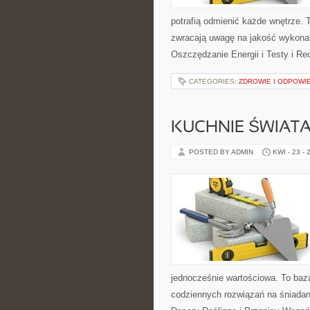
potrafią odmienić każde wnętrze. T
zwracają uwagę na jakość wykonan
Oszczędzanie Energii i Testy i Re
CATEGORIES:
ZDROWIE I ODPOWI
KUCHNIE ŚWIAT
POSTED BY ADMIN
KWI - 23 - 
jednocześnie wartościowa. To baz
codziennych rozwiązań na śniadani